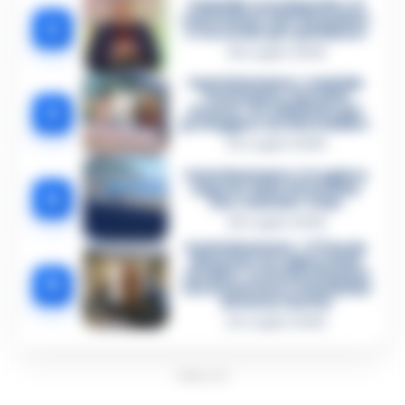
Omicidio Luca Esposito, la
confessione dell’assassino:
2
«L’ho ucciso per punizione»
26 Luglio 2026
Castellammare, omicidio
Tommasino, il pentito
3
accusa: «Fu eliminato per
proteggere un intoccabile»
24 Luglio 2026
Castellammare, il registro
segreto delle determine
4
che «nutriva» i clan
28 Luglio 2026
Castellammare, «Ti faccio
diventare la regina delle
vendite»: le intercettazioni
5
che incastrano i fedelissimi
del boss Carolei
24 Luglio 2026
PUBBLICITA