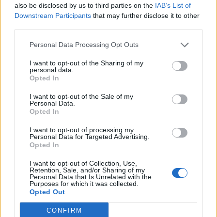
also be disclosed by us to third parties on the
IAB’s List of
Downstream Participants
that may further disclose it to other
third parties.
Personal Data Processing Opt Outs
Lascia un commento
I want to opt-out of the Sharing of my
personal data.
Opted In
Il tuo indirizzo email non sarà pubblicato.
I campi
obbligatori sono contrassegnati
*
I want to opt-out of the Sale of my
Personal Data.
Commento
*
Opted In
I want to opt-out of processing my
Personal Data for Targeted Advertising.
Opted In
I want to opt-out of Collection, Use,
Retention, Sale, and/or Sharing of my
Personal Data that Is Unrelated with the
Purposes for which it was collected.
Opted Out
CONFIRM