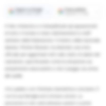
Seguici su Google
Fonte preferita
→
→
Ricevi le nostre notizie
Aggiungici su Google
A fare chiarezza e a tranquillizzare gli appassionati
di tutto il mondo è stato direttamente lo staff
sanitario della federazione. Il medico della nazionale
danese, Morten Boesen, ha diramato una nota
ufficiale per aggiornare tutti sullo stato di salute del
calciatore, specificando come la situazione sia
ampiamente rassicurante e che il peggio sia ormai
alle spalle.
«Ho parlato con Christian stamattina e sta bene. E’
con la sua famiglia ed è di buon umore. La
previsione è che verrà dimesso presto e potrà