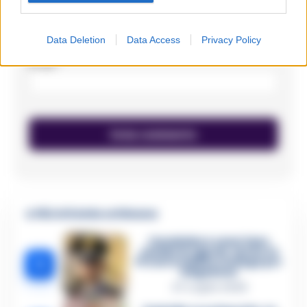
Nome
*
Data Deletion
Data Access
Privacy Policy
Email
*
🔥 Più letti della settimana
Carabiniere casertano
suicida in Liguria: anche la
1
Procura militare indaga per
istigazione
27 Luglio 2026