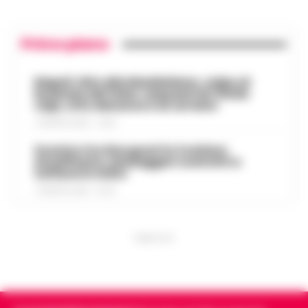
Primo piano
Napoli, bitz alla Maddalena, colpo al
business del falso: sequestrati 3mila
capi, otto denunce e un arresto
7 AGOSTO 2026 - 22:19
Scontro tra due gozzi in Costiera
Amalfitana, passeggeri costretti a
tuffarsi in mare
7 AGOSTO 2026 - 19:24
PUBBLICITA