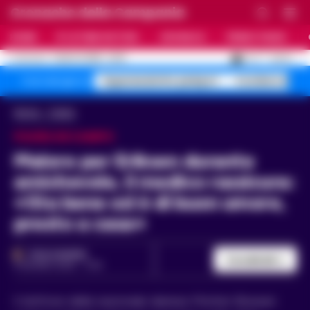
Cronache della Campania
HOME
ULTIME NOTIZIE
CRONACA
PRIMO PIANO
C
27.3
NAPOLI
7 AGOSTO 2026 - 22:19
AGGIORNAMENTO :
Superenalotto jackpot
Costiera Amal
Temi del giorno
Home
Calcio
PAURA IN CAMPO
Malore per Eriksen durante
amichevole, il medico rassicura:
«Sta bene ed è di buon umore,
presto a casa»
PAOLO MARRA
Condividi
8 GIUGNO 2026 - 17:34
Il dottore della nazionale danese Morten Boesen