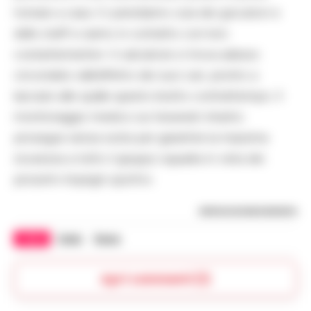
tornare a casa. Ci prendiamo cura dei giocatori e
dello staff e siamo in contatto con loro
costantemente». Il calciatore si trova adesso
circondato dall’affetto dei suoi cari, pronto a
lasciarsi alle spalle questo brutto contrattempo. Il
monitoraggio medico sui tesserati intanto
prosegue senza sosta per garantire la massima
sicurezza a tutto il gruppo squadra in vista dei
prossimi impegni sportivi.
RIPRODUZIONE RISERVATA
TAGS
Italia
Roma
Apri commenti (1)