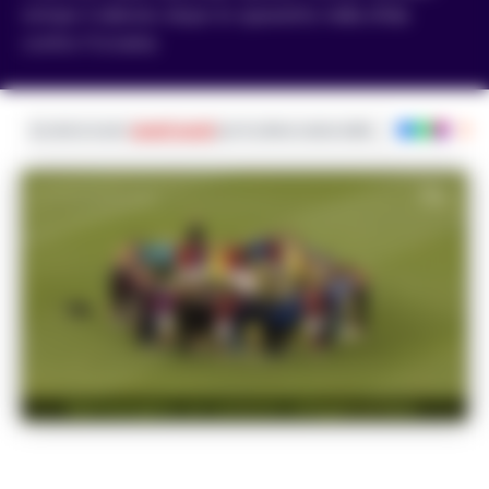
rompe il silenzio dopo lo spavento nella sfida
contro l'Ucraina
Iscriviti ai nostri
canali social
per le ultime notizie dalla Campania con noti
Nell'immagine, un contesto collegato ai fatti.