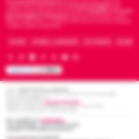
Cronachedellacampania.it
fondato nel 2015, è il giornale
indipendente di riferimento per le
Cronache di Napoli
, sulla
politica, sui fatti del giorno e le storie della
Campania
.
Tra i primi
giornali digitali in Campania
segue anche le notizie il calcio
Napoli e dello sport in Campania. Racconta la Cronaca di Napoli,
Caserta, Avellino e Benevento.
ARCHIVIO
CHI SIAMO – LA REDAZIONE
FACT CHECKING
COLLABORA
Editore
CRONACHE DELLA CAMPANIA
R.O.C.: 030531 - Reg. N. 1301/ 2016 - Tribunale Torre Annunziata (NA)
Partita IVA IT08642881216
Direttore Responsabile:
Giuseppe Del Gaudio
Redazioni : Scafati / Castellammare di Stabia / Caserta / Sarno
Indirizzo Via Sardoncelli 115 Boscoreale (NA)
Per contattare la
redazione
:
Tel / Whatsapp : 334.12.78.004 email:
web@cronachedellacampania.it
Concessionaria Pubblicità