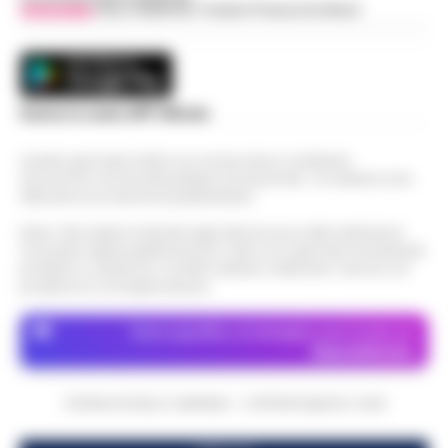
Vivimedia
| Sky | Addendo | Teads | Presscommtech
Scarica la nostra APP Ufficiale
Questo giornale inoltre non riceve alcun contributo
economico né da enti pubblici né da privati . Si sostiene solo
attraverso le inserzioni pubblicitarie.
Nota: I link esterni indicati negli articoli sono stati verificati al
momento della pubblicazione. Il sito non risponde di eventuali
problemi o disservizi: si invita l’utente a utilizzare i servizi con
prudenza e consapevolezza.
Dove specifico, le immagini sono fornite da
Depositphotos
CRONACHE DELLA CAMPANIA - COPYRIGHT@2014-2026