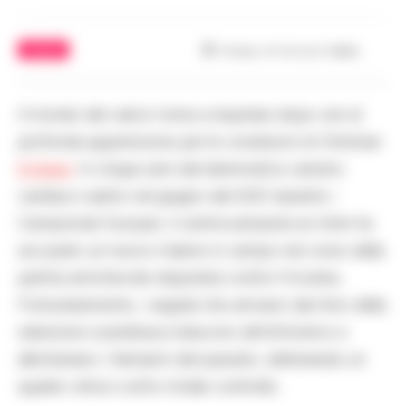
CALCIO
Tempo di lettura
1
min.
Il mondo del calcio torna a respirare dopo ore di
profonda apprensione per le condizioni di Christian
Eriksen
. A cinque anni dal drammatico arresto
cardiaco subito nel giugno del 2021 durante i
Campionati Europei, il centrocampista ex Inter ha
accusato un nuovo malore in campo nel corso della
partita amichevole disputata contro l’Ucraina.
Fortunatamente, i segnali che arrivano dal ritiro della
selezione scandinava inducono all’ottimismo e
allontanano i fantasmi del passato, delineando un
quadro clinico sotto totale controllo.