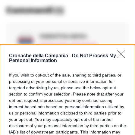
Commenti
(1)
Valdo11
ha detto:
8 Giugno 2026 - 19:51 alle 19:51
Cronache della Campania -
Do Not Process My
Sto leggendo l’articolo e pare che la
Personal Information
situazione sia piu tranquillo ma resto
cauta e prudente, i dottorihanno
If you wish to opt-out of the sale, sharing to third parties, or
processing of your personal or sensitive information for
comunicatoche tutto appare sotto
targeted advertising by us, please use the below opt-out
controllo ma ci vuole tempo per
section to confirm your selection. Please note that after your
esser sicuri, il giocatore sembra
opt-out request is processed you may continue seeing
interest-based ads based on personal information utilized by
sereno e circondato dal affetto
us or personal information disclosed to third parties prior to
deisuoi cari la notizia la fa sperar, i
your opt-out. You may separately opt-out of the further
medici continuano a monitorareper il
disclosure of your personal information by third parties on the
IAB’s list of downstream participants. This information may
gruppo squadra.