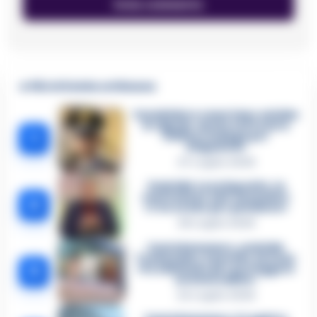
🔥 Più letti della settimana
Carabiniere casertano suicida
in Liguria: anche la Procura
1
militare indaga per
istigazione
27 Luglio 2026
Omicidio Luca Esposito, la
confessione dell’assassino:
2
«L’ho ucciso per punizione»
26 Luglio 2026
Castellammare, omicidio
Tommasino, il pentito accusa:
3
«Fu eliminato per proteggere
un intoccabile»
24 Luglio 2026