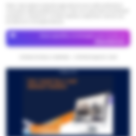
Nota: I link esterni indicati negli articoli sono stati verificati al
momento della pubblicazione. Il sito non risponde di eventuali
problemi o disservizi: si invita l’utente a utilizzare i servizi con
prudenza e consapevolezza.
Dove specifico, le immagini sono fornite da
Depositphotos
CRONACHE DELLA CAMPANIA - COPYRIGHT@2014-2026
PUBBLICITA