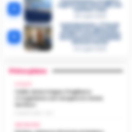
Castellammare, il registro
segreto delle determine che
4
«nutriva» i clan
28 Luglio 2026
Castellammare, «Ti faccio
diventare la regina delle
vendite»: le intercettazioni
5
che incastrano i fedelissimi
del boss Carolei
24 Luglio 2026
Primo piano
ATTUALITÀ
Caldo senza tregua, Pregliasco:
«L’organismo non recupera lo stress
termico»
6 AGOSTO 2026 - 10:57
AREA VESUVIANA