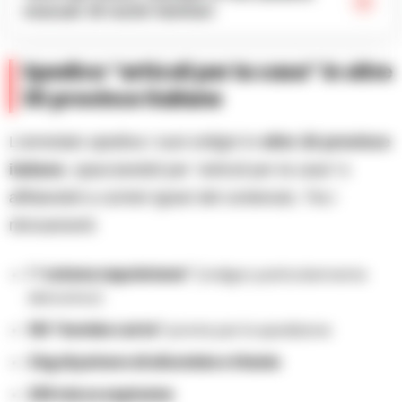
evacuati 16 nuclei familiari
Spediva “articoli per la casa” in oltre
30 province italiane
L’arrestato spediva i suoi ordigni in
oltre 30 province
italiane
, spacciandoli per
“articoli per la casa”
e
affidandoli a corrieri ignari del contenuto. Tra i
ritrovamenti:
1 “catena napoletana”
(ordigno particolarmente
distruttivo)
163 “bombe carta”
pronte per la spedizione
2 kg di polvere di alluminio e titanio
239 micce esplosive