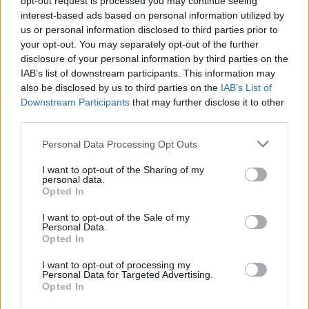
opt-out request is processed you may continue seeing
15 Aprile 2025 - 21:52 alle 21:52
interest-based ads based on personal information utilized by
us or personal information disclosed to third parties prior to
Questo articolo mette in evidenza un
your opt-out. You may separately opt-out of the further
fatto molto serio riguardo alla sicurezza
disclosure of your personal information by third parties on the
IAB’s list of downstream participants. This information may
pubblica e alla legalità. È preoccupante
also be disclosed by us to third parties on the
IAB’s List of
sapere che ci sono persone che
Downstream Participants
that may further disclose it to other
operano nel settore degli esplosivi in
third parties.
modo clandestino. Spero che le
Personal Data Processing Opt Outs
autorità intensifichino i controlli per
I want to opt-out of the Sharing of my
prevenire simili situazioni.
personal data.
Opted In
I want to opt-out of the Sale of my
Personal Data.
Opted In
Lascia un commento
I want to opt-out of processing my
Personal Data for Targeted Advertising.
Opted In
Il tuo indirizzo email non sarà pubblicato.
I campi
obbligatori sono contrassegnati
*