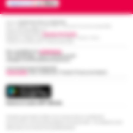
Editore
CRONACHE DELLA CAMPANIA
R.O.C.: 030531 - Reg. N. 1301/ 2016 - Tribunale Torre Annunziata (NA)
Partita IVA IT08642881216
Direttore Responsabile:
Giuseppe Del Gaudio
Redazioni : Scafati / Castellammare di Stabia / Caserta / Sarno
Indirizzo Via Sardoncelli 115 Boscoreale (NA)
Per contattare la
redazione
:
Tel / Whatsapp : 334.12.78.004 email:
web@cronachedellacampania.it
Concessionaria Pubblicità
Vivimedia
| Sky | Addendo | Teads | Presscommtech
Scarica la nostra APP Ufficiale
Questo giornale inoltre non riceve alcun contributo
economico né da enti pubblici né da privati . Si sostiene solo
attraverso le inserzioni pubblicitarie.