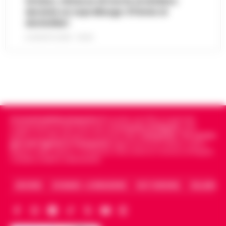
Striano, minacce di morte al sindaco
durante un sopralluogo: 67enne ai
domiciliari
6 AGOSTO 2026 - 09:43
Cronachedellacampania.it
fondato nel 2015, è il giornale
indipendente di riferimento per le
Cronache di Napoli
, sulla
politica, sui fatti del giorno e le storie della
Campania
.
Tra i primi
giornali digitali in Campania
segue anche le notizie il calcio
Napoli e dello sport in Campania. Racconta la Cronaca di Napoli,
Caserta, Avellino e Benevento.
ARCHIVIO
CHI SIAMO – LA REDAZIONE
FACT CHECKING
COLLABORA