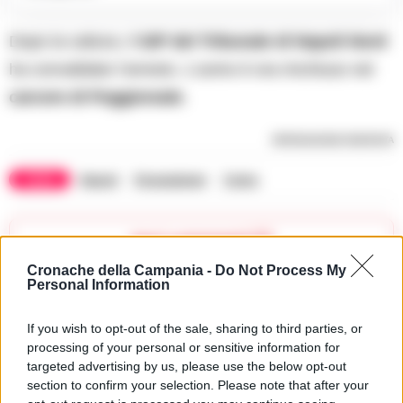
Dopo la cattura, il
GIP del Tribunale di Napoli Nord
ha convalidato l’arresto. L’uomo è ora rinchiuso nel
carcere di Poggioreale
.
RIPRODUZIONE RISERVATA
TAGS
Napoli
Perquisizioni
Torino
Apri commenti (1)
Cronache della Campania -
Do Not Process My
Personal Information
Commenti
(1)
If you wish to opt-out of the sale, sharing to third parties, or
processing of your personal or sensitive information for
targeted advertising by us, please use the below opt-out
section to confirm your selection. Please note that after your
Xferrara
ha detto: