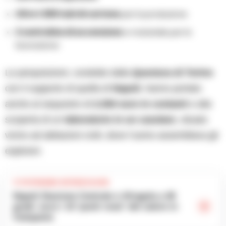
Oltre 1.000 tubi di cartone
per la produzione
2 centraline di accensione
e materiale per la
lavorazione
Le perquisizioni, condotte dalla
Questura di Torino
con il supporto di quella di
Napoli
, hanno portato
anche al sequestro di
2.050 euro in contanti
e alla
scoperta di un
laboratorio in un casolare
, situato
vicino ad abitazioni civili, dove l’uomo assemblava gli
esplosivi.
TI POTREBBE INTERESSARE
Napoli Stazione Centrale e Afragola a 48
gradi: ecco i 10 ‘punti rossi’ del calore in
Campania