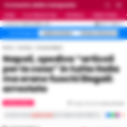
Cronache della Campania
HOME
ULTIME NOTIZIE
CRONACA
PRIMO PIANO
C
32.4
NAPOLI
6 AGOSTO 2026 - 12:11
AGGIORNAMENTO :
Caldo estremo
Striano minacce sinda
Temi del giorno
Home
Cronaca
Cronaca Napoli
Napoli, spediva “articoli
per la casa” in tutta Italia
ma erano fuochi illegali:
arrestato
CRONACA NAPOLI
Tempo di lettura
meno di 1
min
Iscriviti ai nostri
canali social
per le ultime notizie dalla Campania con notizi