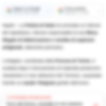
Seguici su Google
Fonte preferita
→
→
Ricevi le nostre notizie
Aggiungici su Google
Napoli – La
Polizia di Stato
ha arrestato un 33enne
del napoletano, ritenuto responsabile di una
filiera
illegale di fabbricazione e vendita di esplosivi
artigianali
, altamente pericolosi.
L’indagine, coordinata dalla
Procura di Torino
, è
scattata dopo il ritrovamento di materiale pirotecnico
clandestino in due abitazioni del Torinese, acquistato
tramite un
canale Telegram
gestito dall’uomo.
TI POTREBBE INTERESSARE
Torre del Greco, incendio in via Lamaria: