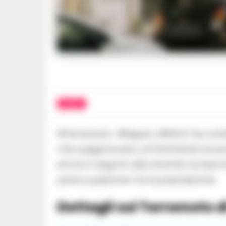
SOCIAL
#Terremoto #Napoli, #INGV ha confe
che suggeriscano un’imminente eruzi
arriva in seguito alla recente scossa
preoccupazione tra la popolazione.
Dettagli sul Terremoto d