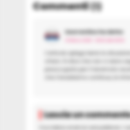
Commenti
(1)
Usorrentino
ha detto:
14 Marzo 2025 - 09:52 alle 09:52
L’articolo spiega bene la situazio
chiaro. Si dice che non ci siano s
preoccupata per il terremoto rece
che il bradisismo continua, le inf
Lascia un comment
Il tuo indirizzo email non sarà pubblicato.
I c