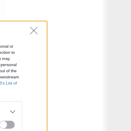
sonal or
ection to
ou may
 personal
out of the
 downstream
B’s List of