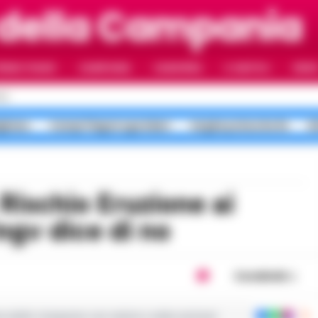
 della Campania
RIMO PIANO
CAMPANIA
CAMORRA
IL NAPOLI
VIDE
LI
gliano
Campi Flegrei sgomberi
targhe polacche Rc
b
ngv dice di no
Condividi
ie dalla Campania con notizie e video esclusivi