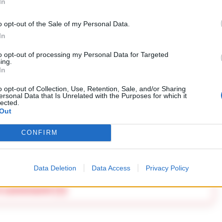
In
a eruzione Vulcanica, il magma dovrebbe risalire
no indicatori di tale attività.
o opt-out of the Sale of my Personal Data.
In
gio
to opt-out of processing my Personal Data for Targeted
ing.
imane fondamentale. Gli esperti dell’Ingv
In
 e a fornire aggiornamenti regolari sulle
o opt-out of Collection, Use, Retention, Sale, and/or Sharing
l’area, garantendo così la massima informazione
ersonal Data that Is Unrelated with the Purposes for which it
lected.
Out
CONFIRM
Terremoto
Data Deletion
Data Access
Privacy Policy
i commenti (1)