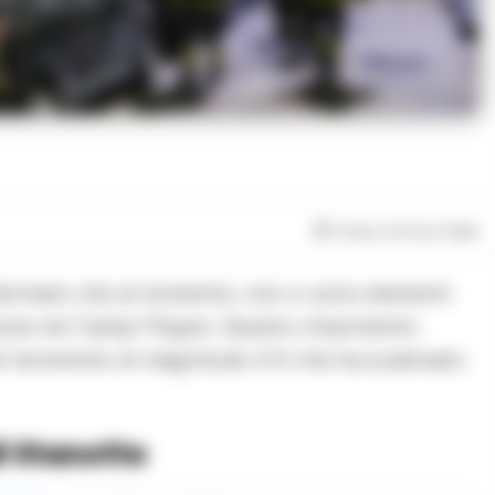
Tempo di lettura
1
min
rmato che al momento, non ci sono elementi
one nei Campi Flegrei. Questo chiarimento
 di terremoto di magnitudo 4.4 che ha scatenato
i Stanotte