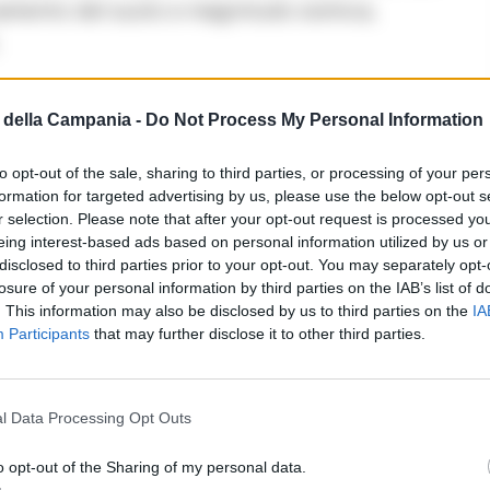
evamento del suolo e magnitudo sismica,
della Campania -
Do Not Process My Personal Information
LEGGI ANCHE
CRONACA FLEGREA
to opt-out of the sale, sharing to third parties, or processing of your per
Ex operai Whirlpool uniti per i
formation for targeted advertising by us, please use the below opt-out s
r selection. Please note that after your opt-out request is processed y
Campi Flegrei: donazione
eing interest-based ads based on personal information utilized by us or
solidale dopo il terremoto
disclosed to third parties prior to your opt-out. You may separately opt-
losure of your personal information by third parties on the IAB’s list of
06/08/2026 21:44
. This information may also be disclosed by us to third parties on the
IA
Participants
that may further disclose it to other third parties.
smo
l Data Processing Opt Outs
disismico sta attraversando un’altra fase di
venuto nei mesi di agosto 2023 e maggio 2024.
o opt-out of the Sharing of my personal data.