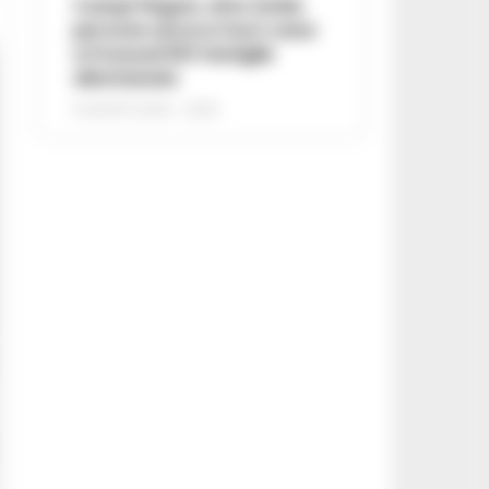
Campi Flegrei, oltre 2mila
persone ancora fuori casa:
a Pozzuoli 813 famiglie
allontanate
8 AGOSTO 2026 - 22:56