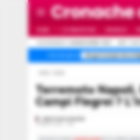
Cronache
HOME
ULTIME NOTIZIE
CRONACA
P
C
AGGIORNAMENTO :
9 AGOSTO 2026 - 10:27
30.6
NAPO
droga Scampia Secondi
Temi del giorno
Home
Social
Terremoto Napoli, Rischio Eruzione ai
Campi Flegrei ? L’I
SEBASTIANO VANGONE
13 MARZO 2025 - 11:48
Iscriviti ai nostri
canali social
per le ultime notiz