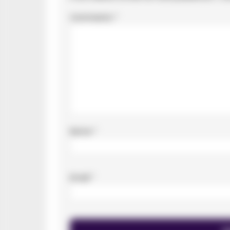
Commento
*
Nome
*
Email
*