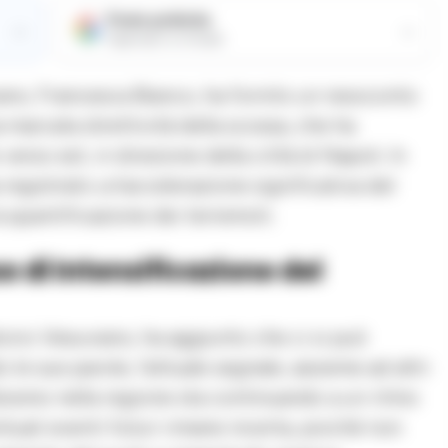
Fonte preferita
→
→
Aggiungici su Google
iano, Francesca Bianco, ha fornito un resoconto
 marcata direttività della scossa, che ha
rso est, in direzione della città di Napoli. In
ha registrato un’accelerazione significativa del
 quantificazione dei terremoti.
 di Intensificazione del
torio Vesuviano, ha aggiunto che ci si può
 le sue parole, l’attuale segnale, assieme ad altri
disismo nella regione sta continuando a un ritmo
ntuali eventi futuri rimane incerta, poiché non