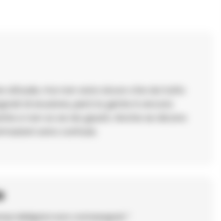
ne attuale, ma non sono sicuro che sia tutto
egnali di eruzione, però la gente è ancora
nte e non so se sia giusto. Anche se dicono
ormazioni sono confuse.
o
ampi obbligatori sono contrassegnati
*