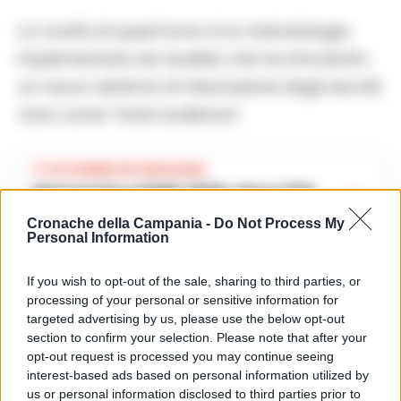
La novità di quest’anno è la metodologia
implementata da Auditel, che ha introdotto
un nuovo sistema di misurazione degli ascolti,
noto come “total audience”.
TI POTREBBE INTERESSARE
Maxi avviso ASMEL 2026: oltre 1.700
assunzioni nei comuni italiani
Cronache della Campania -
Do Not Process My
Personal Information
Questo nuovo approccio considera non solo
If you wish to opt-out of the sale, sharing to third parties, or
gli spettatori della televisione tradizionale,
processing of your personal or sensitive information for
targeted advertising by us, please use the below opt-out
ma include anche quelli delle piattaforme di
section to confirm your selection. Please note that after your
streaming e on demand, oltre ad altri
opt-out request is processed you may continue seeing
interest-based ads based on personal information utilized by
dispositivi. Con la formula della “total
us or personal information disclosed to third parties prior to