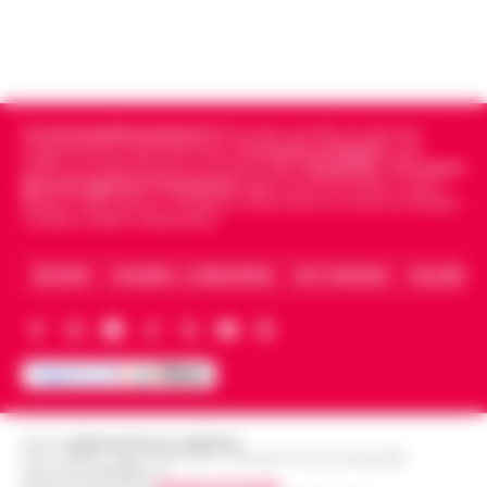
Cronachedellacampania.it
fondato nel 2015, è il giornale
indipendente di riferimento per le
Cronache di Napoli
, sulla
politica, sui fatti del giorno e le storie della
Campania
.
Tra i primi
giornali digitali in Campania
segue anche le notizie il calcio
Napoli e dello sport in Campania. Racconta la Cronaca di Napoli,
Caserta, Avellino e Benevento.
ARCHIVIO
CHI SIAMO – LA REDAZIONE
FACT CHECKING
COLLABORA
Editore
CRONACHE DELLA CAMPANIA
R.O.C.: 030531 - Reg. N. 1301/ 2016 - Tribunale Torre Annunziata (NA)
Partita IVA IT08642881216
Direttore Responsabile:
Giuseppe Del Gaudio