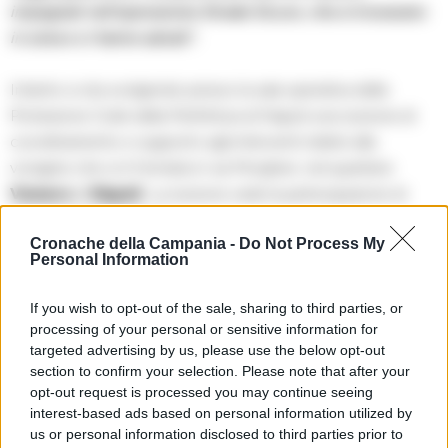
impegnati nell’operazione Strade Sicure, che si trovavano
in zona e ci hanno salvati”.
Intanto si sta svolgendo presso la sala operativa della
Protezione Civile della Prefettura di Napoli una riunione di
coordinamento e supporto agli interventi relativi alla
voragine che si è formata in via Morghen, nel quartiere
Vomero
di
Napoli
. La riunione vede la partecipazione di
tutti gli enti interessati.
Cronache della Campania -
Do Not Process My
Personal Information
TAGS
Automobilisti
Vomero
Voragine
If you wish to opt-out of the sale, sharing to third parties, or
processing of your personal or sensitive information for
targeted advertising by us, please use the below opt-out
Lascia un commento
section to confirm your selection. Please note that after your
opt-out request is processed you may continue seeing
interest-based ads based on personal information utilized by
us or personal information disclosed to third parties prior to