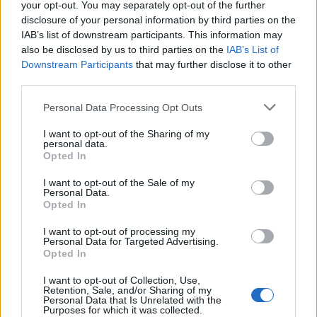
🔥 Più letti della settimana
your opt-out. You may separately opt-out of the further
disclosure of your personal information by third parties on the
Carabiniere casertano suicida
IAB’s list of downstream participants. This information may
in Liguria: anche la Procura
also be disclosed by us to third parties on the
IAB’s List of
1
militare indaga per
istigazione
Downstream Participants
that may further disclose it to other
third parties.
27 Luglio 2026
Omicidio Luca Esposito, la
Personal Data Processing Opt Outs
confessione dell’assassino:
2
«L’ho ucciso per punizione»
I want to opt-out of the Sharing of my
26 Luglio 2026
personal data.
Opted In
Castellammare, omicidio
Tommasino, il pentito accusa:
I want to opt-out of the Sale of my
3
«Fu eliminato per proteggere
Personal Data.
un intoccabile»
Opted In
24 Luglio 2026
I want to opt-out of processing my
Castellammare, il registro
Personal Data for Targeted Advertising.
segreto delle determine che
4
Opted In
«nutriva» i clan
28 Luglio 2026
I want to opt-out of Collection, Use,
Retention, Sale, and/or Sharing of my
Castellammare, «Ti faccio
Personal Data that Is Unrelated with the
diventare la regina delle
Purposes for which it was collected.
vendite»: le intercettazioni