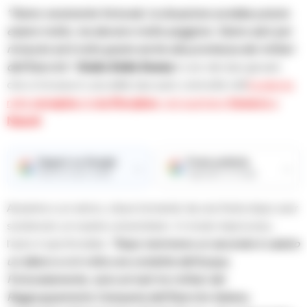
“Siamo veramente fortunati, la situazione avrebbe potuto
essere molto, ma davvero molto peggiore. Siamo salvi per
miracolo ed è tutto grazie anche alla prontezza dei militari
dell’Esercito”.
Giulio Delle Donne
è uno dei due giovani
che si trovava in una delle due auto coinvolte nell’
incidente
nella
voragine
di
via Morghen
, nel quartiere
Vomero
a
Napoli
.
Seguici su Google
Fonte preferita
→
→
Ricevi le nostre notizie
Aggiungici su Google
Assieme a un amico, stava tornando da una festa dopo aver
sostenuto un esame universitario. In modo improvviso,
l’auto è sprofondata:
“Dopo nemmeno un secondo è caduto
un albero e si è rotta una condotta dell’acqua.
Fortunatamente, sono arrivati tre militari del
Raggruppamento Campania dell’Esercito italiano,