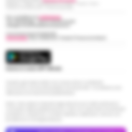
Redazioni : Scafati / Castellammare di Stabia / Caserta / Sarno
Indirizzo Via Sardoncelli 115 Boscoreale (NA)
Per contattare la
redazione
:
Tel / Whatsapp : 334.12.78.004 email:
web@cronachedellacampania.it
Concessionaria Pubblicità
Vivimedia
| Sky | Addendo | Teads | Presscommtech
Scarica la nostra APP Ufficiale
Questo giornale inoltre non riceve alcun contributo
economico né da enti pubblici né da privati . Si sostiene solo
attraverso le inserzioni pubblicitarie.
Nota: I link esterni indicati negli articoli sono stati verificati al
momento della pubblicazione. Il sito non risponde di eventuali
problemi o disservizi: si invita l’utente a utilizzare i servizi con
prudenza e consapevolezza.