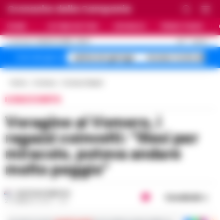
Cronache della Campania
HOME
ULTIME NOTIZIE
CRONACA
PRIMO PIANO
C
30
NAPOLI
8 AGOSTO 2026 - 09:27
AGGIORNAMENTO :
salme nei garage
Arzano Corte dei
Temi del giorno
Home
Cronaca
Cronaca Napoli
IL RACCONTO
Voragine al Vomero, i
ragazzi coinvolti: “Illesi per
miracolo, poteva andare
molto peggio”
GUSTAVO GENTILE
Condividi
21 FEBBRAIO 2024 - 11:21