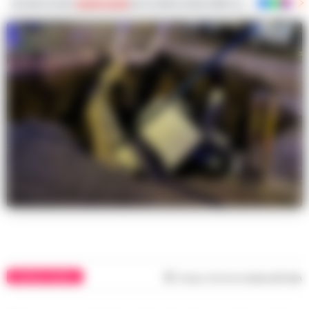
Iscriviti ai nostri
canali social
per le ultime notizie dalla Campania con notizi
CRONACA NAPOLI
Tempo di lettura
meno di 1
min