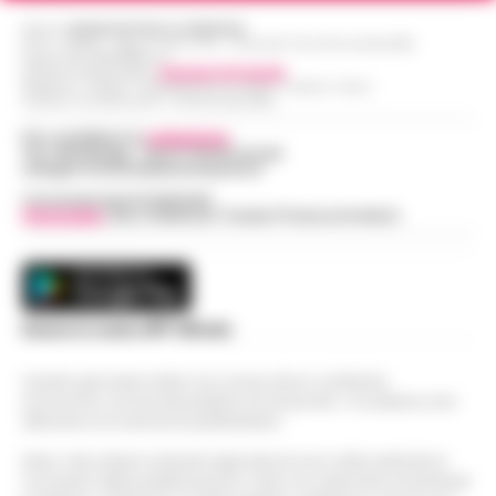
Editore
CRONACHE DELLA CAMPANIA
R.O.C.: 030531 - Reg. N. 1301/ 2016 - Tribunale Torre Annunziata (NA)
Partita IVA IT08642881216
Direttore Responsabile:
Giuseppe Del Gaudio
Redazioni : Scafati / Castellammare di Stabia / Caserta / Sarno
Indirizzo Via Sardoncelli 115 Boscoreale (NA)
Per contattare la
redazione
:
Tel / Whatsapp : 334.12.78.004 email:
web@cronachedellacampania.it
Concessionaria Pubblicità
Vivimedia
| Sky | Addendo | Teads | Presscommtech
Scarica la nostra APP Ufficiale
Questo giornale inoltre non riceve alcun contributo
economico né da enti pubblici né da privati . Si sostiene solo
attraverso le inserzioni pubblicitarie.
Nota: I link esterni indicati negli articoli sono stati verificati al
momento della pubblicazione. Il sito non risponde di eventuali