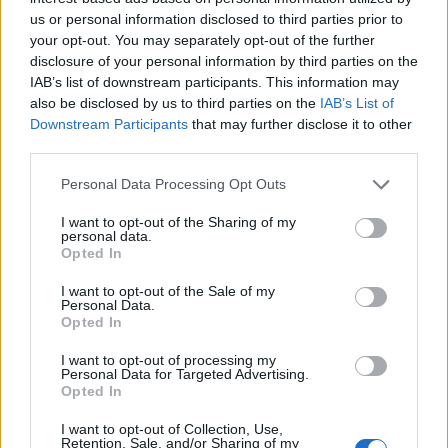
prossimo rinnovo dell’Accordo Integrativo Regionale (AIR)
us or personal information disclosed to third parties prior to
your opt-out. You may separately opt-out of the further
per la Campania destinato ai medici di medicina generale.
disclosure of your personal information by third parties on the
Cercheremo di garantire maggiori indennità e tutele per la
IAB’s list of downstream participants. This information may
categoria, affinché il processo parta con il piede giusto.”
also be disclosed by us to third parties on the
IAB’s List of
Downstream Participants
that may further disclose it to other
third parties.
All’inaugurazione sarà presente Mario Iovane, Segretario
Nazionale Organizzativo SMI, sostenitore dell’apertura della
Personal Data Processing Opt Outs
nuova sede regionale del sindacato. All’evento
I want to opt-out of the Sharing of my
parteciperanno anche numerosi colleghi medici odontoiatri
personal data.
affiliati allo SMI, impegnati nella costruzione di un percorso
Opted In
di tutela per la categoria odontoiatrica.
I want to opt-out of the Sale of my
Personal Data.
Opted In
TAGS
Campania
CronacheNews
Medici
Sede
I want to opt-out of processing my
Personal Data for Targeted Advertising.
Succedeoggi
Opted In
I want to opt-out of Collection, Use,
Retention, Sale, and/or Sharing of my