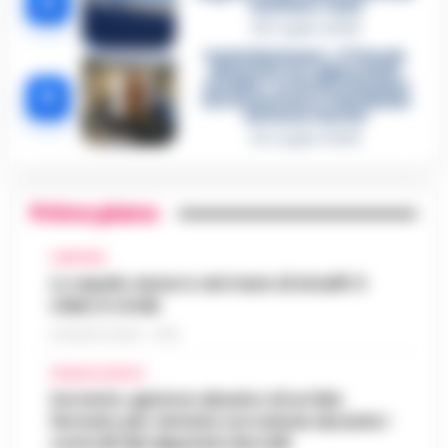
4
«nutriva» i clan
28 Luglio 2026
Castellammare, «Ti faccio
diventare la regina delle
vendite»: le intercettazioni
5
che incastrano i fedelissimi
del boss Carolei
24 Luglio 2026
Primo piano
CAMPANIA
Lo squalo azzurro nel mare di Amalfi: il
video è virale
8 AGOSTO 2026 - 13:35
CRONACA NAPOLI
Sorrento: gestore abusivo di un lido
fermato per tentata corruzione durante i
controlli del deputato Borrelli