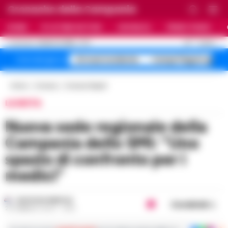
Cronache della Campania
HOME
ULTIME NOTIZIE
CRONACA
PRIMO PIANO
C
33
NAPOLI
8 AGOSTO 2026 - 17:17
AGGIORNAMENTO :
A1 maxi incidente
Campi Flegrei sgomb
Temi del giorno
Home
Cronaca
Cronaca Napoli
LA NOTA
Nuova sede regionale della
Campania dello SMI: “Uno
spazio di confronto per i
medici”
GUSTAVO GENTILE
Condividi
24 FEBBRAIO 2024 - 14:30