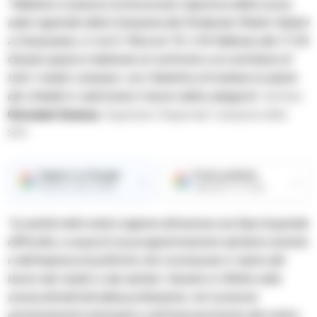
“Abbiamo il piacere di annunciare l’apertura della nuova
sede regionale della Campania del Sindacato Medici Italiani
a Camposano, in via G. Marconi 74, il 24 febbraio alle 17.30.
Questo spazio è dedicato al confronto e al contributo di
tutti i medici campani, con l’obiettivo di tutelare la salute
dei cittadini e valorizzare il lavoro della categoria”
, dichiara
Giovanni Senese
, Segretario Regionale Campania dello
SMI.
Seguici su Google
Fonte preferita
→
→
Ricevi le nostre notizie
Aggiungici su Google
“La sanità nella nostra regione attraversa una fase di grande
difficoltà, a causa di una programmazione sanitaria carente
e dell’assenza di politiche che riconoscano il valore del
lavoro dei medici e dei sanitari. Questo si riflette nella
scarsa attrattività della professione, nei numerosi
pensionamenti anticipati e nell’impoverimento del nostro