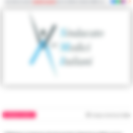
Iscriviti ai nostri
canali social
per le ultime notizie dalla Campania con notizi
CRONACA NAPOLI
Tempo di lettura
1
min