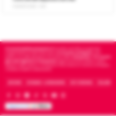
8 AGOSTO 2026 - 13:18
Cronachedellacampania.it
fondato nel 2015, è il giornale
indipendente di riferimento per le
Cronache di Napoli
, sulla
politica, sui fatti del giorno e le storie della
Campania
.
Tra i primi
giornali digitali in Campania
segue anche le notizie il calcio
Napoli e dello sport in Campania. Racconta la Cronaca di Napoli,
Caserta, Avellino e Benevento.
ARCHIVIO
CHI SIAMO – LA REDAZIONE
FACT CHECKING
COLLABORA