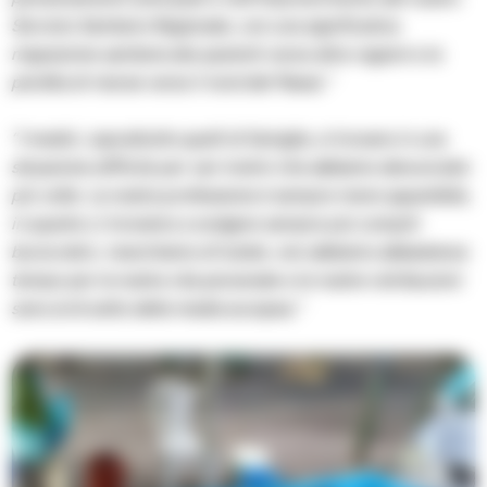
Servizio Sanitario Regionale, con una significativa
migrazione sanitaria dei pazienti verso altre regioni e la
perdita di risorse verso il nord del Paese.”
“I medici, soprattutto quelli di famiglia, si trovano in una
situazione difficile per vari motivi che abbiamo denunciato
più volte. La nostra professione è sempre meno appetibile,
in quanto ci troviamo a svolgere sempre più compiti
burocratici, manchiamo di tutele, non abbiamo abbastanza
tempo per la nostra vita personale e le nostre retribuzioni
sono al di sotto della media europea.”