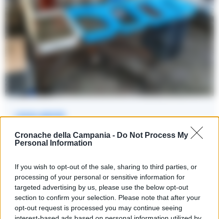
LEGGI ANCHE
CAMPANIA
Cronache della Campania -
Do Not Process My
Epatite A, 133 casi in Campania:
Personal Information
scattano controlli rafforzati sulla filiera
dei molluschi
If you wish to opt-out of the sale, sharing to third parties, or
processing of your personal or sensitive information for
19/03/2026 11:08
targeted advertising by us, please use the below opt-out
section to confirm your selection. Please note that after your
opt-out request is processed you may continue seeing
“Per queste ragioni, attribuiamo grande importanza al
interest-based ads based on personal information utilized by