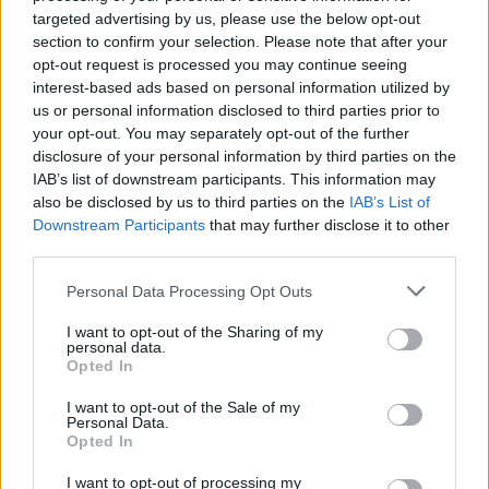
targeted advertising by us, please use the below opt-out
section to confirm your selection. Please note that after your
opt-out request is processed you may continue seeing
TAGS
Alcolici
CronacheNews
Napoli
Succedeoggi
interest-based ads based on personal information utilized by
us or personal information disclosed to third parties prior to
your opt-out. You may separately opt-out of the further
disclosure of your personal information by third parties on the
Lascia un commento
IAB’s list of downstream participants. This information may
also be disclosed by us to third parties on the
IAB’s List of
Downstream Participants
that may further disclose it to other
third parties.
🔥 Più letti della settimana
Personal Data Processing Opt Outs
Carabiniere casertano suicida
in Liguria: anche la Procura
I want to opt-out of the Sharing of my
1
militare indaga per
personal data.
istigazione
Opted In
27 Luglio 2026
I want to opt-out of the Sale of my
Omicidio Luca Esposito, la
Personal Data.
confessione dell’assassino:
2
Opted In
«L’ho ucciso per punizione»
26 Luglio 2026
I want to opt-out of processing my