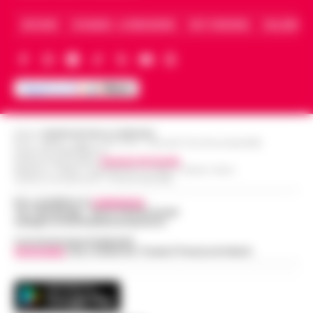
ARCHIVIO
CHI SIAMO – LA REDAZIONE
FACT CHECKING
COLLABORA
Editore
CRONACHE DELLA CAMPANIA
R.O.C.: 030531 - Reg. N. 1301/ 2016 - Tribunale Torre Annunziata (NA)
Partita IVA IT08642881216
Direttore Responsabile:
Giuseppe Del Gaudio
Redazioni : Scafati / Castellammare di Stabia / Caserta / Sarno
Indirizzo Via Sardoncelli 115 Boscoreale (NA)
Per contattare la
redazione
:
Tel / Whatsapp : 334.12.78.004 email:
web@cronachedellacampania.it
Concessionaria Pubblicità
Vivimedia
| Sky | Addendo | Teads | Presscommtech