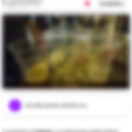
GUSTAVO GENTILE
Condividi
1 FEBBRAIO 2024 - 15:19
foto archivio
Ascolta questo articolo ora...
Il Questore di
Napoli
, su indicazione della Polizia