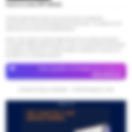
Scarica la nostra APP Ufficiale
Questo giornale inoltre non riceve alcun contributo
economico né da enti pubblici né da privati . Si sostiene solo
attraverso le inserzioni pubblicitarie.
Nota: I link esterni indicati negli articoli sono stati verificati al
momento della pubblicazione. Il sito non risponde di eventuali
problemi o disservizi: si invita l’utente a utilizzare i servizi con
prudenza e consapevolezza.
Dove specifico, le immagini sono fornite da
Depositphotos
CRONACHE DELLA CAMPANIA - COPYRIGHT@2014-2026
PUBBLICITA