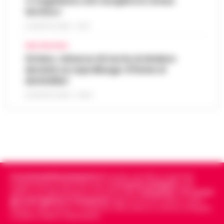
«L’organismo non recupera lo stress
termico»
6 AGOSTO 2026 - 10:57
AREA VESUVIANA
Striano, minacce di morte al sindaco
durante un sopralluogo: 67enne ai
domiciliari
6 AGOSTO 2026 - 09:43
Cronachedellacampania.it
fondato nel 2015, è il giornale
indipendente di riferimento per le
Cronache di Napoli
, sulla
politica, sui fatti del giorno e le storie della
Campania
.
Tra i primi
giornali digitali in Campania
segue anche le notizie il calcio
Napoli e dello sport in Campania. Racconta la Cronaca di Napoli,
Caserta, Avellino e Benevento.