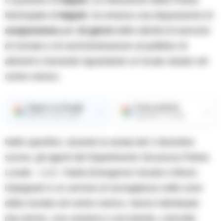
Municipale di
Napoli
, ha emesso una disposizione di
sospensione
per
15 giorni
delle attività di esercizio
di vicinato e di somministrazione al pubblico di
alimenti e bevande riguardante un locale situato nel
centro storico.
Seguici su Google
Fonte preferita
→
→
Ricevi le nostre notizie
Aggiungici su Google
Nello specifico, durante la serata del 2 dicembre
scorso, gli agenti del Dipartimento Sicurezza Polizia
Locale – U.O. Tutela Emergenze Sociali e Minori,
impegnati in un servizio di sorveglianza nelle zone
della movida nel centro storico, hanno individuato
due donne, una cassiera e una barista, coinvolte