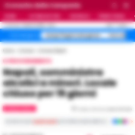
Cronache della Campania
HOME
ULTIME NOTIZIE
CRONACA
PRIMO PIANO
C
26.5
NAPOLI
6 AGOSTO 2026 - 21:44
AGGIORNAMENTO :
Campi Flegrei emergenza
Terra dei Fu
Temi del giorno
Home
Cronaca
Cronaca Napoli
IL PROVVEDIMENTO
Napoli, somministra
alcolici a minori. Locale
chiuso per 15 giorni
CRONACA NAPOLI
Tempo di lettura
meno di 1
min
Iscriviti ai nostri
canali social
per le ultime notizie dalla Campania con notizi