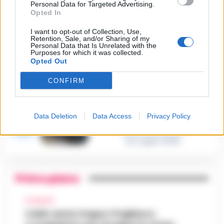
Personal Data for Targeted Advertising.
Castellammare, omicidio
Opted In
Tommasino, il pentito accusa:
3
«Fu eliminato per proteggere
un intoccabile»
I want to opt-out of Collection, Use,
Retention, Sale, and/or Sharing of my
24 Luglio 2026
Personal Data that Is Unrelated with the
Purposes for which it was collected.
Castellammare, il registro
Opted Out
segreto delle determine che
4
«nutriva» i clan
CONFIRM
28 Luglio 2026
Castellammare, «Ti faccio
diventare la regina delle
vendite»: le intercettazioni
Data Deletion
Data Access
Privacy Policy
5
che incastrano i fedelissimi
del boss Carolei
24 Luglio 2026
Primo piano
ATTUALITÀ
Caldo senza tregua, Pregliasco: