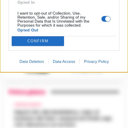
Opted In
3
«Fu eliminato per proteggere
un intoccabile»
I want to opt-out of Collection, Use,
24 Luglio 2026
Retention, Sale, and/or Sharing of my
Personal Data that Is Unrelated with the
Castellammare, il registro
Purposes for which it was collected.
segreto delle determine che
4
Opted Out
«nutriva» i clan
28 Luglio 2026
CONFIRM
Castellammare, «Ti faccio
diventare la regina delle
vendite»: le intercettazioni
5
che incastrano i fedelissimi
Data Deletion
Data Access
Privacy Policy
del boss Carolei
24 Luglio 2026
Primo piano
CRONACA NAPOLI
Napoli, bitz alla Maddalena, colpo al
business del falso: sequestrati 3mila capi,
otto denunce e un arresto