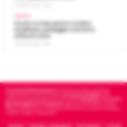
7 AGOSTO 2026 - 22:19
CAMPANIA
Scontro tra due gozzi in Costiera
Amalfitana, passeggeri costretti a
tuffarsi in mare
7 AGOSTO 2026 - 19:24
Cronachedellacampania.it
fondato nel 2015, è il giornale
indipendente di riferimento per le
Cronache di Napoli
, sulla
politica, sui fatti del giorno e le storie della
Campania
.
Tra i primi
giornali digitali in Campania
segue anche le notizie il calcio
Napoli e dello sport in Campania. Racconta la Cronaca di Napoli,
Caserta, Avellino e Benevento.