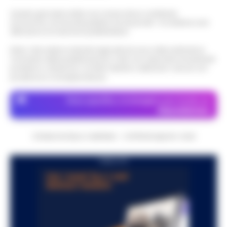
Questo giornale inoltre non riceve alcun contributo
economico né da enti pubblici né da privati . Si sostiene solo
attraverso le inserzioni pubblicitarie.
Nota: I link esterni indicati negli articoli sono stati verificati al
momento della pubblicazione. Il sito non risponde di eventuali
problemi o disservizi: si invita l’utente a utilizzare i servizi con
prudenza e consapevolezza.
Dove specifico, le immagini sono fornite da
Depositphotos
CRONACHE DELLA CAMPANIA - COPYRIGHT@2014-2026
PUBBLICITA