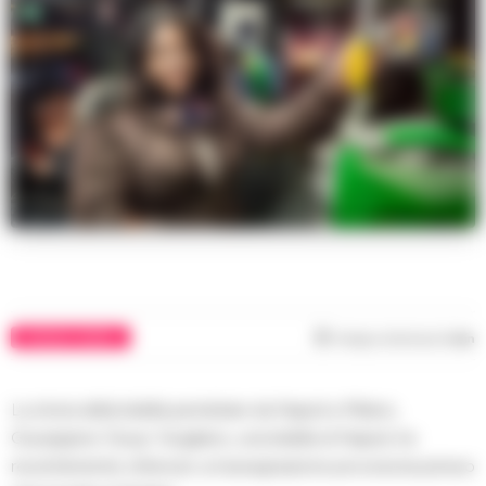
CRONACA NAPOLI
Tempo di lettura
1
min
La storia della bidella pendolare da Napoli a Milano,
Giuseppina ‘Giusy’ Giugliano, una bidella di Napoli, ha
recentemente ottenuto un’assegnazione provvisoria presso