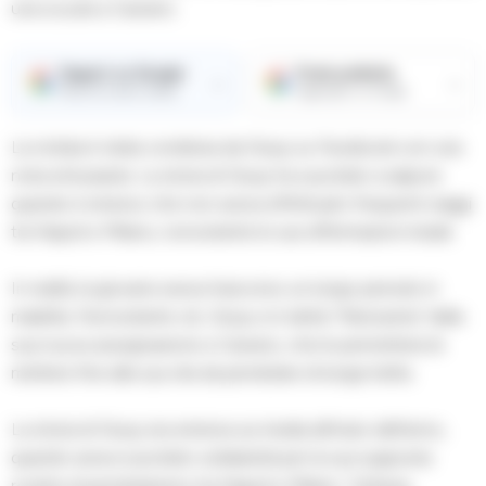
una scuola a Caivano.
Seguici su Google
Fonte preferita
→
→
Ricevi le nostre notizie
Aggiungici su Google
La notizia è stata condivisa da Giusy su Facebook con una
nota entusiasta. La storia di Giusy ha suscitato scalpore
quando è emerso che non aveva effettuato frequenti viaggi
tra Napoli e Milano, nonostante le sue affermazioni iniziali.
In realtà, la giovane aveva trascorso un lungo periodo in
malattia. Nonostante ciò, Giusy si è detta “felicissima” della
sua nuova assegnazione a Caivano, che le permetterà di
mettere fine alla sua vita da pendolare di lunga tratta.
La storia di Giusy era emersa sui media all’inizio dell’anno,
quando aveva suscitato solidarietà per la sua supposta
routine di pendolarismo tra Napoli e Milano. Tuttavia,