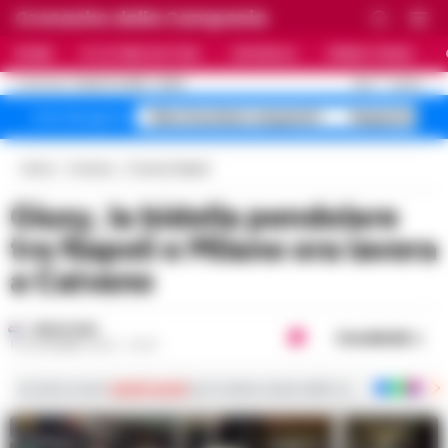
Cronache della Campania
HOME
ULTIME NOTIZIE
CRONACA
PRIMO PIANO
C
26.5
NAPOLI
8 AGOSTO 2026 - 05:55
AGGIORNAMENTO :
falso business sequestri
Sequestro fa
Temi del giorno
Home
Cronaca
Cronaca Napoli
Giusy, la bidella pendolare
tra Napoli e Milano ora lavora
a Caivano
REDAZIONE
Condividi
10 NOVEMBRE 2023 - 07:07
Iscriviti ai nostri
canali social
per le ultime notizie dalla Campania con notizi