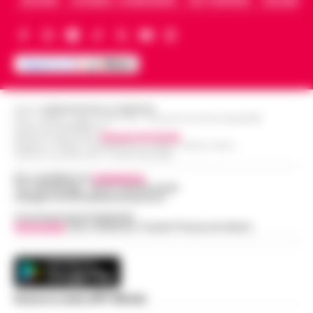
ARCHIVIO
CHI SIAMO – LA REDAZIONE
FACT CHECKING
COLLABORA
Editore
CRONACHE DELLA CAMPANIA
R.O.C.: 030531 - Reg. N. 1301/ 2016 - Tribunale Torre Annunziata (NA)
Partita IVA IT08642881216
Direttore Responsabile:
Giuseppe Del Gaudio
Redazioni : Scafati / Castellammare di Stabia / Caserta / Sarno
Indirizzo Via Sardoncelli 115 Boscoreale (NA)
Per contattare la
redazione
:
Tel / Whatsapp : 334.12.78.004 email:
web@cronachedellacampania.it
Concessionaria Pubblicità
Vivimedia
| Sky | Addendo | Teads | Presscommtech
Scarica la nostra APP Ufficiale