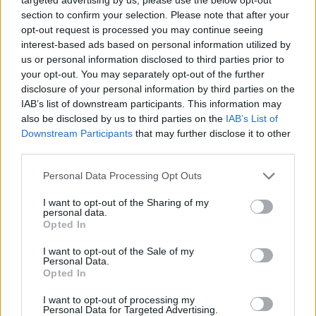
section to confirm your selection. Please note that after your
opt-out request is processed you may continue seeing
TAGS
Caivano
Milano
Napoli
Succedeoggi
interest-based ads based on personal information utilized by
us or personal information disclosed to third parties prior to
your opt-out. You may separately opt-out of the further
Lascia un commento
disclosure of your personal information by third parties on the
IAB’s list of downstream participants. This information may
also be disclosed by us to third parties on the
IAB’s List of
Downstream Participants
that may further disclose it to other
🔥 Più letti della settimana
third parties.
Carabiniere casertano suicida
Personal Data Processing Opt Outs
in Liguria: anche la Procura
1
militare indaga per
istigazione
I want to opt-out of the Sharing of my
personal data.
27 Luglio 2026
Opted In
Omicidio Luca Esposito, la
I want to opt-out of the Sale of my
confessione dell’assassino:
2
Personal Data.
«L’ho ucciso per punizione»
Opted In
26 Luglio 2026
I want to opt-out of processing my
Castellammare, omicidio
Personal Data for Targeted Advertising.
Tommasino, il pentito accusa: