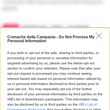
voluminosita’ della massa ovarica riscontrata nella giovane
paziente.
TAGS
Ospedale ruggi
Salerno
Succedeoggi
Cronache della Campania -
Do Not Process My
Personal Information
Lascia un commento
If you wish to opt-out of the sale, sharing to third parties, or
processing of your personal or sensitive information for
targeted advertising by us, please use the below opt-out
🔥 Più letti della settimana
section to confirm your selection. Please note that after your
opt-out request is processed you may continue seeing
Carabiniere casertano suicida
interest-based ads based on personal information utilized by
in Liguria: anche la Procura
1
militare indaga per
us or personal information disclosed to third parties prior to
istigazione
your opt-out. You may separately opt-out of the further
27 Luglio 2026
disclosure of your personal information by third parties on the
IAB’s list of downstream participants. This information may
Omicidio Luca Esposito, la
confessione dell’assassino:
also be disclosed by us to third parties on the
IAB’s List of
2
«L’ho ucciso per punizione»
Downstream Participants
that may further disclose it to other