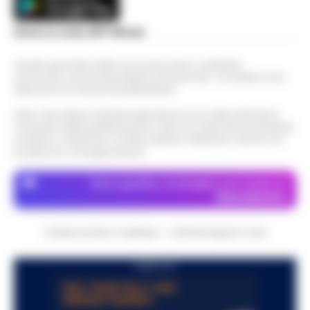
Scarica la nostra APP Ufficiale
Questo giornale inoltre non riceve alcun contributo
economico né da enti pubblici né da privati . Si sostiene solo
attraverso le inserzioni pubblicitarie.
Nota: I link esterni indicati negli articoli sono stati verificati al
momento della pubblicazione. Il sito non risponde di eventuali
problemi o disservizi: si invita l’utente a utilizzare i servizi con
prudenza e consapevolezza.
Dove specifico, le immagini sono fornite da
Depositphotos
CRONACHE DELLA CAMPANIA - COPYRIGHT@2014-2026
PUBBLICITA