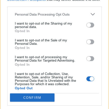
26 Luglio 2026
third parties.
Castellammare, omicidio
Personal Data Processing Opt Outs
Tommasino, il pentito accusa:
3
«Fu eliminato per proteggere
un intoccabile»
I want to opt-out of the Sharing of my
personal data.
24 Luglio 2026
Opted In
Castellammare, il registro
segreto delle determine che
I want to opt-out of the Sale of my
4
«nutriva» i clan
Personal Data.
Opted In
28 Luglio 2026
Castellammare, «Ti faccio
I want to opt-out of processing my
diventare la regina delle
Personal Data for Targeted Advertising.
vendite»: le intercettazioni
Opted In
5
che incastrano i fedelissimi
del boss Carolei
I want to opt-out of Collection, Use,
24 Luglio 2026
Retention, Sale, and/or Sharing of my
Personal Data that Is Unrelated with the
Purposes for which it was collected.
Opted Out
Primo piano
CONFIRM
AFRAGOLA