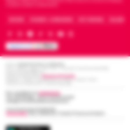
Napoli e dello sport in Campania. Racconta la Cronaca di Napoli,
Caserta, Avellino e Benevento.
ARCHIVIO
CHI SIAMO – LA REDAZIONE
FACT CHECKING
COLLABORA
Editore
CRONACHE DELLA CAMPANIA
R.O.C.: 030531 - Reg. N. 1301/ 2016 - Tribunale Torre Annunziata (NA)
Partita IVA IT08642881216
Direttore Responsabile:
Giuseppe Del Gaudio
Redazioni : Scafati / Castellammare di Stabia / Caserta / Sarno
Indirizzo Via Sardoncelli 115 Boscoreale (NA)
Per contattare la
redazione
:
Tel / Whatsapp : 334.12.78.004 email:
web@cronachedellacampania.it
Concessionaria Pubblicità
Vivimedia
| Sky | Addendo | Teads | Presscommtech