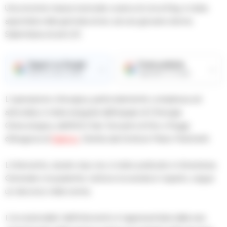
Una enorme massa tumorale ovarica di circa 6 kg, è stata
asportata nella giornata di ieri, ad una giovane donna
Salernitana di anni 23.
Seguici su Google
Fonte preferita
→
→
Ricevi le nostre notizie
Aggiungici su Google
L’operazione chirurgica, particolarmente complessa ed
articolata, è stata eseguita dall’equipe di Chirurgia
Ginecologica, dell’AOU San Giovanni di Dio e Ruggi
d’Aragona di
Salerno
, Diretta dal Dottore Mario Polichetti.
L’intervento, durato due ore, è stato praticato in Anestesia
Generale e la paziente, tuttora ricoverata in reparto, segue
un decorso nella norma.
L’eccezionalita’ dell’intervento è rappresentata dalla rara