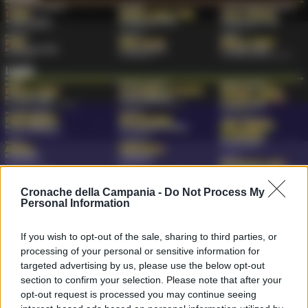
Cronache della Campania -
Do Not Process My
Personal Information
If you wish to opt-out of the sale, sharing to third parties, or
processing of your personal or sensitive information for
targeted advertising by us, please use the below opt-out
section to confirm your selection. Please note that after your
opt-out request is processed you may continue seeing