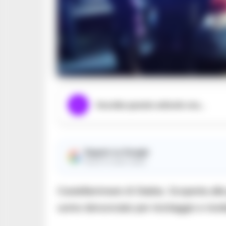
Ascolta questo articolo ora...
Seguici su Google
Ricevi le nostre notizie
Castellammare di Stabia. Scoperta alla p
uomo denunciato per riciclaggio e ricet