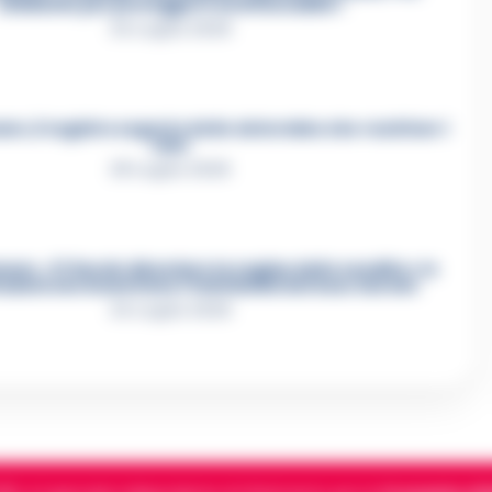
eliminato per proteggere un intoccabile»
24 Luglio 2026
e, il registro segreto delle determine che «nutriva» i
clan
28 Luglio 2026
re, «Ti faccio diventare la regina delle vendite»: le
azioni che incastrano i fedelissimi del boss Carolei
24 Luglio 2026