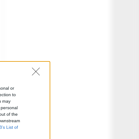
sonal or
ection to
ou may
 personal
out of the
 downstream
B’s List of