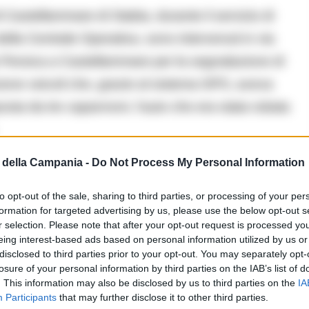
i Castellammare di Stabia, durante il servizio di
 della Centrale Operativa, sono intervenuti in via
e Persica a Castellammare per la segnalazione di
zione veicoli che, grazie al sistema GPS, aveva
posta da tre capannoni, l’auto che era stata rubata
della Campania -
Do Not Process My Personal Information
to opt-out of the sale, sharing to third parties, or processing of your per
formation for targeted advertising by us, please use the below opt-out s
r selection. Please note that after your opt-out request is processed y
eing interest-based ads based on personal information utilized by us or
disclosed to third parties prior to your opt-out. You may separately opt-
ti nell’area dove hanno sorpreso il proprietario dei
losure of your personal information by third parties on the IAB’s list of
. This information may also be disclosed by us to third parties on the
IA
le segnalata, numerose parti di carrozzeria e pezzi
Participants
that may further disclose it to other third parties.