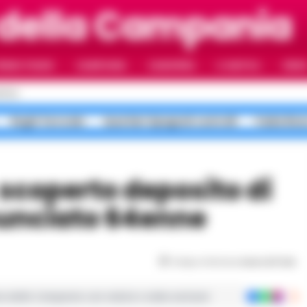
 della Campania
RIMO PIANO
CAMPANIA
CAMORRA
IL NAPOLI
VIDE
POLI
Roghi Terra dei
Quartieri Spagnoli controlli
Faida Rion
nunciato 64enne
Tempo di lettura
meno di 1
min
ie dalla Campania con notizie e video esclusivi