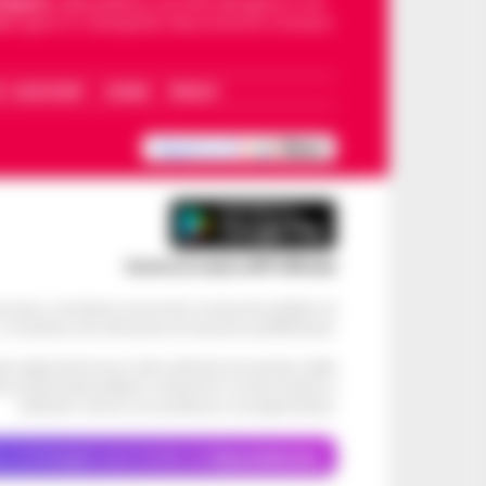
Napoli
, sulla politica, sui fatti del giorno e le
dello sport in Campania. Racconta la Cronaca
I – WHATSAPP
COOKIE
PRIVACY
Scarica la nostra APP Ufficiale
ve alcun contributo economico né da enti pubblici né
. Si sostiene solo attraverso le inserzioni pubblicitarie.
cati negli articoli sono stati verificati al momento della
di eventuali problemi o disservizi: si invita l’utente a
utilizzare i servizi con prudenza e consapevolezza.
o, le immagini sono fornite da
Depositphotos