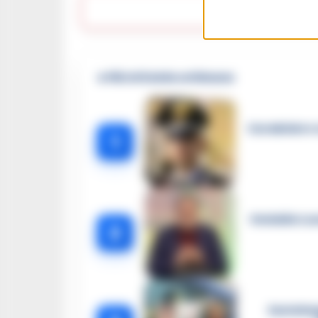
Lasc
🔥 Più letti della settimana
Carabiniere c
1
Omicidio Luc
2
Castella