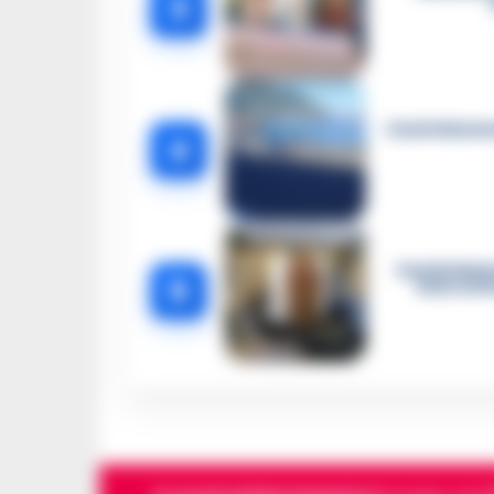
3
Castellammar
4
Castellamma
5
intercett