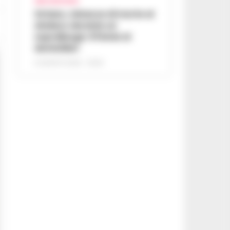
AREA VESUVIANA
Striano, minacce di morte al
sindaco durante un
sopralluogo: 67enne ai
domiciliari
6 AGOSTO 2026 - 09:43