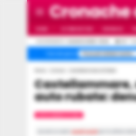
Cronache
HOME
ULTIME NOTIZIE
CRONACA
P
C
AGGIORNAMENTO :
6 AGOSTO 2026 - 18:46
33.1
NA
Pozzuoli sfollati rischio
Temi del giorno
Home
Comuni
Castellammare di Stabia
Castellammare, scoperto deposito di
auto rubate: de
CASTELLAMMARE DI STABIA
Iscriviti ai nostri
canali social
per le ultime notiz