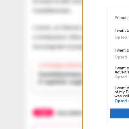
di motori di altri veicoli nonché un’altra
Castellammare.
Persona
L’uomo, un 64enne stabiese con preceden
I want t
e ricettazione; infine, i magazzini sono
Opted 
riconsegnate ai proprietari.
I want t
Opted 
TI POTREBBE INTERESSARE
I want 
Advertis
Castellammare, occupazioni abusive, morosità e sgomberi bloccati:
Opted 
il capitolo sugli alloggi che 
I want t
of my P
was col
Opted 
TAGS
Auto rubate
CronacheNews
P