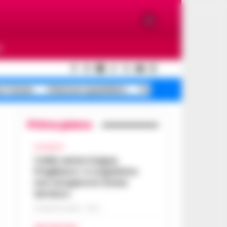
O
e Traiano
Infezione ospedaliera
Poggioreale incendi
Primo piano
ATTUALITÀ
Caldo senza tregua,
Pregliasco: «L’organismo
non recupera lo stress
termico»
6 AGOSTO 2026 - 10:57