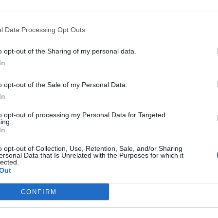
 auto risultata rubata il giorno precedente a
l Data Processing Opt Outs
ti di polizia, è stato denunciato per riciclaggio
o opt-out of the Sharing of my personal data.
 stati sequestrati mentre le vetture sono state
In
o opt-out of the Sale of my Personal Data.
In
to opt-out of processing my Personal Data for Targeted
ing.
In
pesa sullo scioglimento del Comune
o opt-out of Collection, Use, Retention, Sale, and/or Sharing
ersonal Data that Is Unrelated with the Purposes for which it
lected.
Out
olizia
Succedeoggi
CONFIRM