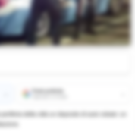
Fonte preferita
→
→
Aggiungici su Google
eriferia della città un deposito di auto rubate: un
tazione.