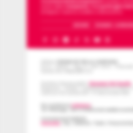
Cronachedellacampania.it
fondato nel 201
storie della
Campania
.
Tra i primi giornali
di Napoli, Caserta, Avellino e Benevento.
ARCHIVIO
CHI SIAMO – LA REDAZ
Editore
CRONACHE DELLA CAMPANIA
R.O.C.: 030531 - Reg. N. 1301/ 2016 - Tribuna
Partita IVA IT08642881216
Direttore Responsabile:
Giuseppe Del Gaudio
Redazioni : Scafati / Castellammare di Stabia 
Indirizzo Via Sardoncelli 115 Boscoreale (NA)
Per contattare la
redazione
:
Tel / Whatsapp : 334.12.78.004 email: web@cronache
Concessionaria Pubblicità
Vivimedia
| Sky | Addendo | Teads | Presscommte