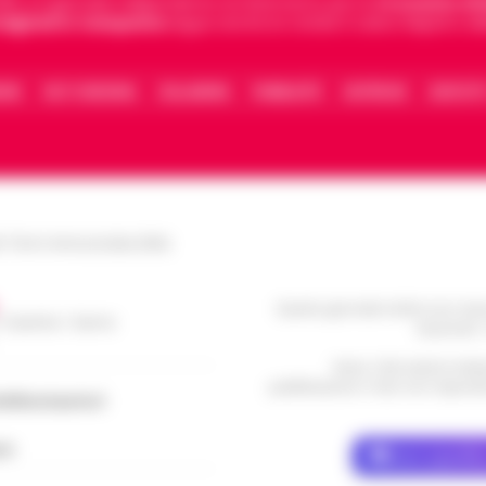
5, è il giornale indipendente di riferimento per le
Cronache di 
 digitali in Campania
segue anche le notizie il calcio Napoli e 
IONE
FACT CHECKING
COLLABORA
PUBBLICITÀ
NOTIFICHE
CONTATT
le Torre Annunziata (NA)
Questo giornale inoltre non rice
/ Caserta / Sarno
da privati 
Nota: I link esterni indi
pubblicazione. Il sito non risponde 
dellacampania.it
ch
Dove specific