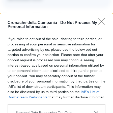
Alcuni dei presenti li hanno invitati a nascondere il simbolo
Cronache della Campania -
Do Not Process My
piegando lo striscione in modo da lasciare visibile solo lo
Personal Information
slogan “La Campania con te non ha SPERANZA”.
If you wish to opt-out of the sale, sharing to third parties, or
“Vergogna, vergogna” e “venduto, venduto” sono i cori che i
processing of your personal or sensitive information for
targeted advertising by us, please use the below opt-out
manifestanti no vax all’esterno del Salone Margherita di
section to confirm your selection. Please note that after your
Napoli hanno rivolto allo scrittore Maurizio De Giovanni, che
opt-out request is processed you may continue seeing
modera l’incontro. Tra i manifestanti no vax sono presenti
interest-based ads based on personal information utilized by
anche alcuni degli animatori delle proteste contro le
us or personal information disclosed to third parties prior to
your opt-out. You may separately opt-out of the further
restrizioni Covid e la campagna di vaccinazione che si sono
disclosure of your personal information by third parties on the
tenute a Napoli tra l’autunno 2020 e la primavera del 2021.
IAB’s list of downstream participants. This information may
also be disclosed by us to third parties on the
IAB’s List of
Downstream Participants
that may further disclose it to other
third parties.
TAGS
CronacheNews
Maurizio de giovanni
Ministro speranza
Napoli
Personal Data Processing Opt Outs