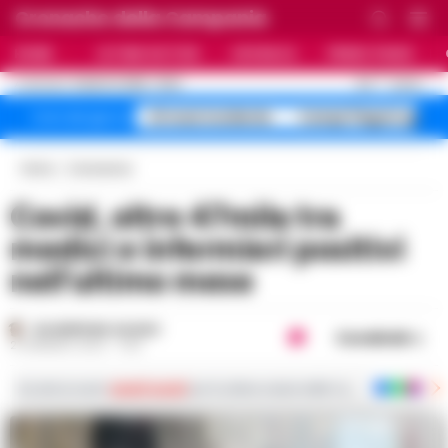
Cronache della Campania
HOME
ULTIME NOTIZIE
CRONACA
PRIMO PIANO
C
31.5
NAPOLI
8 AGOSTO 2026 - 19:02
AGGIORNAMENTO :
A1 maxi incidente
Campi Flegrei sgomb
Temi del giorno
Home
Coronavirus
Covid, oltre 47mila tra
medici e infermieri positivi
nell’ultimo mese
GIUSEPPE DEL GAUDIO
Condividi
21 GENNAIO 2022 - 11:50
Iscriviti ai nostri
canali social
per le ultime notizie dalla Campania con notizi