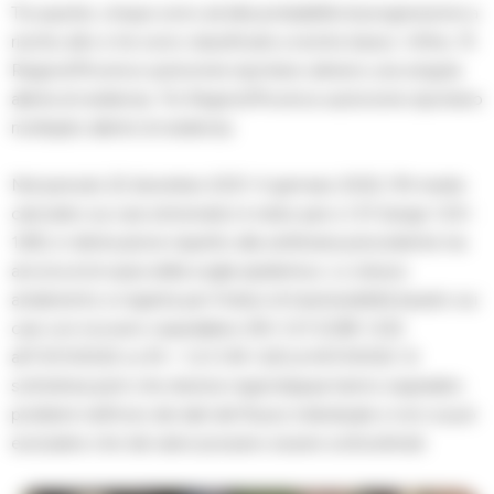
Tra queste, cinque sono ad alta probabilità di progressione a
rischio alto e tre sono classificate a rischio basso. Infine, 15
Regioni/Province autonome riportano almeno una singola
allerta di resilienza. Tre Regioni/Province autonome riportano
molteplici allerte di resilienza.
Nel periodo 22 dicembre 2021-4 gennaio 2022, l’Rt medio
calcolato sui casi sintomatici è stato pari a 1,31 (range 1,00-
1,83), in diminuzione rispetto alla settimana precedente ma
ancora al di sopra della soglia epidemica. Lo stesso
andamento si registra per l’indice di trasmissibilità basato sui
casi con ricovero ospedaliero (Rt=1,01 (0,99-1,02)
all’11/01/2022 vs Rt = 1,2 (1,18-1,22) al 4/01/2022. Si
sottolinea però che diverse regioni/ppaa hanno segnalato
problemi nell’invio dei dati del flusso individuale e non si può
escludere che tali valori possano essere sottostimati.