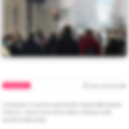
CORONAVIRUS
Tempo di lettura
1
min
Continuano a crescere velocemente, trainati dalla variante
Omicron, i casi di Covid-19 tra medici, infermieri e altri
lavoratori della sanità.