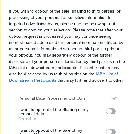
livello nazionale si è stabilizzata: 2011 ogni 100.000 abitanti
If you wish to opt-out of the sale, sharing to third parties, or
(14/01/2022 -20/01/2021) vs 1988 ogni 100.000
processing of your personal or sensitive information for
abitanti(07/01/2022 -13/01/2021), dati flusso ministero della
targeted advertising by us, please use the below opt-out
Salute.
section to confirm your selection. Please note that after your
opt-out request is processed you may continue seeing
interest-based ads based on personal information utilized by
Stabile il tasso di occupazione in terapia intensiva: è al 17,3%
us or personal information disclosed to third parties prior to
(rilevazione giornaliera ministero della Salute al 20 gennaio)
your opt-out. You may separately opt-out of the further
vs 17,5% (rilevazione giornaliera ministero della Salute al 13
disclosure of your personal information by third parties on the
IAB’s list of downstream participants. This information may
gennaio). Il tasso di occupazione in aree mediche a livello
also be disclosed by us to third parties on the
IAB’s List of
nazionale sale al 31,6% (rilevazione giornaliera ministero della
Downstream Participants
that may further disclose it to other
Salute al 13 gennaio) vs il 27,1% (rilevazione giornaliera
third parties.
ministero della Salute al 13 gennaio).
Personal Data Processing Opt Outs
Il maggiore tasso di occupazione dei posti letto per pazienti
I want to opt-out of the Sharing of my
personal data.
Covid nei reparti di area medica si registra questa settimana
Opted In
in Valle d’Aosta (al 54,5%); seguono la Calabria (al 40,1%) e la
I want to opt-out of the Sale of my
Liguria (al 39,7%). La maggiore occupazione dei posti letto