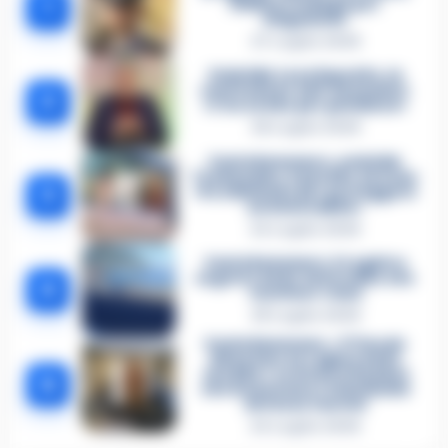
1
militare indaga per
istigazione
27 Luglio 2026
Omicidio Luca Esposito, la
confessione dell’assassino:
2
«L’ho ucciso per punizione»
26 Luglio 2026
Castellammare, omicidio
Tommasino, il pentito accusa:
3
«Fu eliminato per proteggere
un intoccabile»
24 Luglio 2026
Castellammare, il registro
segreto delle determine che
4
«nutriva» i clan
28 Luglio 2026
Castellammare, «Ti faccio
diventare la regina delle
vendite»: le intercettazioni
5
che incastrano i fedelissimi
del boss Carolei
24 Luglio 2026