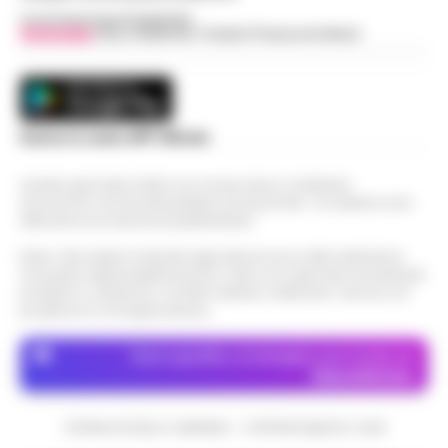
Concessionaria Pubblicità
Vivimedia
| Sky | Addendo | Teads | Presscommtech
Scarica la nostra APP Ufficiale
Questo giornale inoltre non riceve alcun contributo
economico né da enti pubblici né da privati . Si sostiene solo
attraverso le inserzioni pubblicitarie.
Nota: I link esterni indicati negli articoli sono stati verificati al
momento della pubblicazione. Il sito non risponde di eventuali
problemi o disservizi: si invita l’utente a utilizzare i servizi con
prudenza e consapevolezza.
Dove specifico, le immagini sono fornite da
Depositphotos
CRONACHE DELLA CAMPANIA - COPYRIGHT@2014-2026