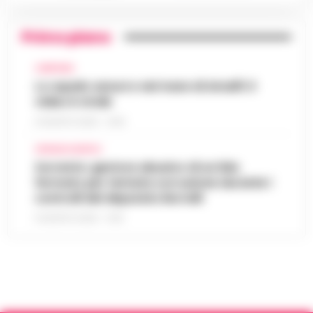
Primo piano
CAMPANIA
Lo squalo azzurro nel mare di Amalfi: il
video è virale
8 AGOSTO 2026 - 13:35
CRONACA NAPOLI
Sorrento: gestore abusivo di un lido
fermato per tentata corruzione durante i
controlli del deputato Borrelli
8 AGOSTO 2026 - 13:18