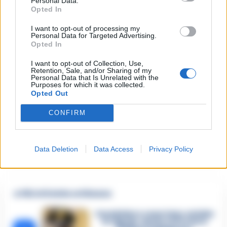
Personal Data.
per pazienti Covid nelle terapie intensive si registra invece
Opted In
nella Marche (al 23,9%), seguita dal Friuli Venezia Giulia (al
I want to opt-out of processing my
22,9%) e dal Piemonte (al 22,8%).
Personal Data for Targeted Advertising.
Opted In
@RIPRODUZIONE RISERVATA
I want to opt-out of Collection, Use,
Retention, Sale, and/or Sharing of my
Personal Data that Is Unrelated with the
Purposes for which it was collected.
Opted Out
TAGS
CronacheNews
Istituto superiore di sanità
Primo Piano
Regioni
Terapia intensiva
Ultime Notizie
CONFIRM
Lascia un commento
Data Deletion
Data Access
Privacy Policy
🔥 Più letti della settimana
Carabiniere casertano suicida
in Liguria: anche la Procura