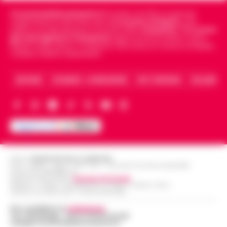
Cronachedellacampania.it
fondato nel 2015, è il giornale
indipendente di riferimento per le
Cronache di Napoli
, sulla
politica, sui fatti del giorno e le storie della
Campania
.
Tra i primi
giornali digitali in Campania
segue anche le notizie il calcio
Napoli e dello sport in Campania. Racconta la Cronaca di Napoli,
Caserta, Avellino e Benevento.
ARCHIVIO
CHI SIAMO – LA REDAZIONE
FACT CHECKING
COLLABORA
Editore
CRONACHE DELLA CAMPANIA
R.O.C.: 030531 - Reg. N. 1301/ 2016 - Tribunale Torre Annunziata (NA)
Partita IVA IT08642881216
Direttore Responsabile:
Giuseppe Del Gaudio
Redazioni : Scafati / Castellammare di Stabia / Caserta / Sarno
Indirizzo Via Sardoncelli 115 Boscoreale (NA)
Per contattare la
redazione
:
Tel / Whatsapp : 334.12.78.004 email:
web@cronachedellacampania.it