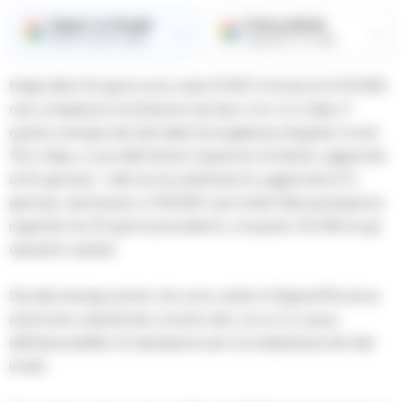
Seguici su Google
Fonte preferita
→
→
Ricevi le nostre notizie
Aggiungici su Google
Negli ultimi 30 giorni sono stati 47.607 a fronte di 3.412.930
casi complessivi di infezione da Sars-Cov-2 in Italia. E’
quanto emerge dai Dati della Sorveglianza integrata Covid-
19 in Italia, a cura dell’Istituto Superiore di Sanita’, aggiornati
al 20 gennaio. I dati di una settimana fa, aggiornati al 13
gennaio, riportavano 2.432.925 casi totali nella popolazione
registrati nei 30 giorni precedenti e, di questi, 34.446 tra gli
operatori sanitari.
Dai dati emerge anche che sono sette le Regioni/Province
autonome classificate a rischio alto, di cui 3 a causa
dell’impossibilita’ di valutazione per incompletezza dei dati
inviati.