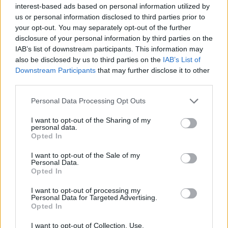
interest-based ads based on personal information utilized by
us or personal information disclosed to third parties prior to
Lascia un commento
your opt-out. You may separately opt-out of the further
disclosure of your personal information by third parties on the
IAB’s list of downstream participants. This information may
also be disclosed by us to third parties on the
IAB’s List of
Downstream Participants
that may further disclose it to other
🔥 Più letti della settimana
third parties.
Carabiniere casertano suicida
in Liguria: anche la Procura
Personal Data Processing Opt Outs
1
militare indaga per
istigazione
I want to opt-out of the Sharing of my
personal data.
27 Luglio 2026
Opted In
Omicidio Luca Esposito, la
confessione dell’assassino:
I want to opt-out of the Sale of my
2
«L’ho ucciso per punizione»
Personal Data.
Opted In
26 Luglio 2026
Castellammare, omicidio
I want to opt-out of processing my
Tommasino, il pentito accusa:
Personal Data for Targeted Advertising.
3
«Fu eliminato per proteggere
Opted In
un intoccabile»
24 Luglio 2026
I want to opt-out of Collection, Use,