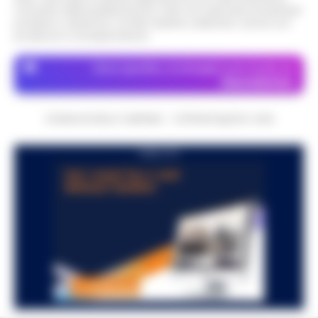
momento della pubblicazione. Il sito non risponde di eventuali
problemi o disservizi: si invita l’utente a utilizzare i servizi con
prudenza e consapevolezza.
Dove specifico, le immagini sono fornite da
Depositphotos
CRONACHE DELLA CAMPANIA - COPYRIGHT@2014-2026
PUBBLICITA