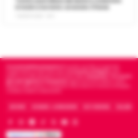
Turista australiana derubata e molestata
in hotel a Sorrento: arrestato 37enne
7 AGOSTO 2026 - 15:27
Cronachedellacampania.it
fondato nel 2015, è il giornale
indipendente di riferimento per le
Cronache di Napoli
, sulla
politica, sui fatti del giorno e le storie della
Campania
.
Tra i primi
giornali digitali in Campania
segue anche le notizie il calcio
Napoli e dello sport in Campania. Racconta la Cronaca di Napoli,
Caserta, Avellino e Benevento.
ARCHIVIO
CHI SIAMO – LA REDAZIONE
FACT CHECKING
COLLABORA