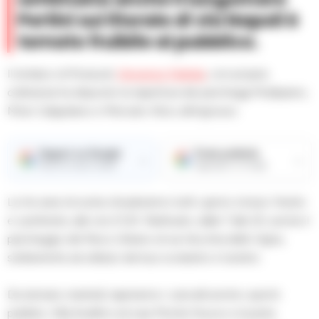
Pertini sul litorale di via Napoli è
tornato fruibile al pubblico.
Il sindaco di Pozzuoli,
Vincenzo Figliolia
, con propria
ordinanza ha disposto la riapertura dei parcheggi Multipiano,
Molo Caligoliano e Mercato Ittico all’ingrosso.
Seguici su Google
Fonte preferita
→
→
Ricevi le nostre notizie
Aggiungici su Google
Le tre aree di sosta chiuderanno tutti i giorni, inclusi i festivi
e i prefestivi, alle ore 21,30. Riattivato, dalle 7 alle 20, anche il
parcheggio del Parco Urbano di via Vecchia delle Vigne,
solitamente ad utilizzo dei bus scolastici e turistici.
Da domani, martedì, riapriranno i cancelli anche i parchi
pubblici, Villa Avellino ed oasi Monte Nuovo e la pista