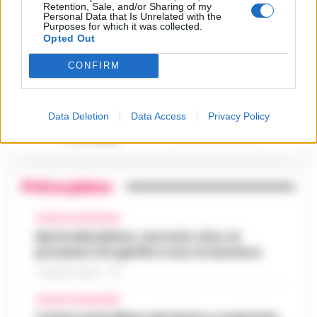
Retention, Sale, and/or Sharing of my
Personal Data that Is Unrelated with the
Castellammare, il registro
Purposes for which it was collected.
segreto delle determine che
4
Opted Out
«nutriva» i clan
28 Luglio 2026
CONFIRM
Castellammare, «Ti faccio
diventare la regina delle
vendite»: le intercettazioni
5
che incastrano i fedelissimi
Data Deletion
Data Access
Privacy Policy
del boss Carolei
24 Luglio 2026
Primo piano
CRONACA GIUDIZIARIA
Morte Maradona, racconto choc al
processo: Era gonfio e non si muoveva
7 AGOSTO 2026 - 17:11
CRONACA GIUDIZIARIA