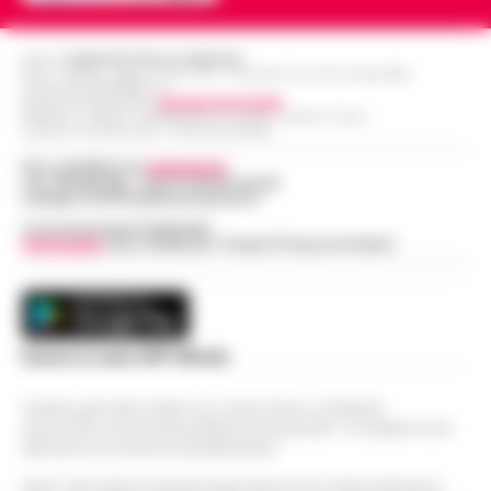
Editore
CRONACHE DELLA CAMPANIA
R.O.C.: 030531 - Reg. N. 1301/ 2016 - Tribunale Torre Annunziata (NA)
Partita IVA IT08642881216
Direttore Responsabile:
Giuseppe Del Gaudio
Redazioni : Scafati / Castellammare di Stabia / Caserta / Sarno
Indirizzo Via Sardoncelli 115 Boscoreale (NA)
Per contattare la
redazione
:
Tel / Whatsapp : 334.12.78.004 email:
web@cronachedellacampania.it
Concessionaria Pubblicità
Vivimedia
| Sky | Addendo | Teads | Presscommtech
Scarica la nostra APP Ufficiale
Questo giornale inoltre non riceve alcun contributo
economico né da enti pubblici né da privati . Si sostiene solo
attraverso le inserzioni pubblicitarie.
Nota: I link esterni indicati negli articoli sono stati verificati al