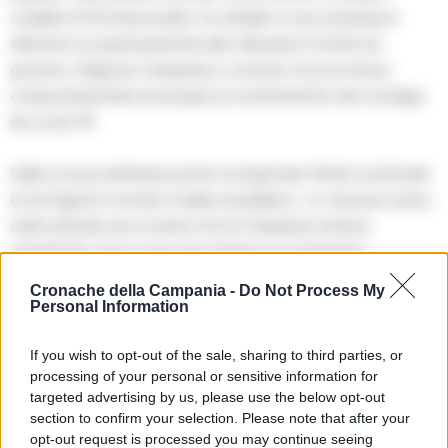
ciclabile di Monterusciello. Ai cittadini si raccomanda di
attenersi scrupolosamente alle indicazioni fornite da
governo, Regione Campania e comune circa le misure
comportamentali necessarie al contenimento del contagio
da covid-19.
Dalla scorsa settimana anche il lungomare Pertini sul litorale
di via Napoli è tornato fruibile al pubblico. Le chiusure erano
state attivate ancor prima che la Campania venisse
classificata ‘zona rossa’ per tentare di contrastare i
numerosi contagi che si registravano nell’area flegrea.
Cronache della Campania -
Do Not Process My
Personal Information
Leggi anche
qui
If you wish to opt-out of the sale, sharing to third parties, or
processing of your personal or sensitive information for
targeted advertising by us, please use the below opt-out
TAGS
Ordinanza sindacale
Sindaco pozzuoli
section to confirm your selection. Please note that after your
Vincenzo figliolia
opt-out request is processed you may continue seeing