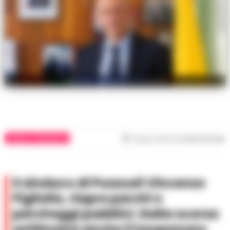
Figliolia, sindaco di Pozzuoli
NAPOLI E PROVINCIA
Tempo di lettura
meno di 1
min
Il sindaco di Pozzuoli Vincenzo
Figliolia, riapre parchi e
parcheggi pubblici. Dalla scorsa
settimana anche il lungomare