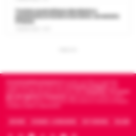
Turista australiana derubata e
molestata in hotel a Sorrento: arrestato
37enne
7 AGOSTO 2026 - 15:27
PUBBLICITA
Cronachedellacampania.it
fondato nel 2015, è il giornale
indipendente di riferimento per le
Cronache di Napoli
, sulla
politica, sui fatti del giorno e le storie della
Campania
.
Tra i primi
giornali digitali in Campania
segue anche le notizie il calcio
Napoli e dello sport in Campania. Racconta la Cronaca di Napoli,
Caserta, Avellino e Benevento.
ARCHIVIO
CHI SIAMO – LA REDAZIONE
FACT CHECKING
COLLABORA