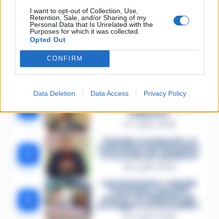
I want to opt-out of Collection, Use,
Retention, Sale, and/or Sharing of my
Personal Data that Is Unrelated with the
Lascia un commento
Purposes for which it was collected.
Opted Out
CONFIRM
🔥 Più letti della settimana
Carabiniere casertano
Data Deletion
Data Access
Privacy Policy
suicida in Liguria: anche la
1
Procura militare indaga per
istigazione
27 Luglio 2026
Omicidio Luca Esposito, la
confessione dell’assassino:
2
«L’ho ucciso per punizione»
26 Luglio 2026
Castellammare, omicidio
Tommasino, il pentito
3
accusa: «Fu eliminato per
proteggere un intoccabile»
24 Luglio 2026