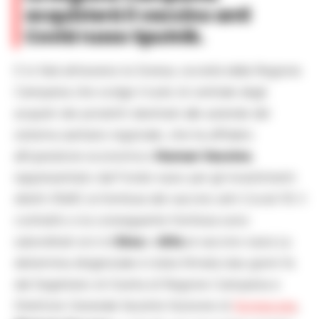
acquisterà il vaccino anti
Covid russo Sputnik.
E lo farà attraverso la Soresa, società della Regione
Campania che svolge il ruolo di centrale degli
acquisti dei prodotti destinati alle aziende del
sistema sanitario regionale, che ha affidato
all’operatore economico
Human Vaccine
,
rappresentato dal Fondo russo per gli investimenti
diretti (Rdif), la fornitura del vaccino anti Covid-19. Il
contratto e la conseguente fornitura sono
subordinati al sì di
Ema
e
Aifa
al vaccino russo.La
determina dirigenziale è stata firmata due giorni fa
dal Segretario di Giunta di Regione Campania e
Direttore Generale facente funzione di
Soresa spa
,