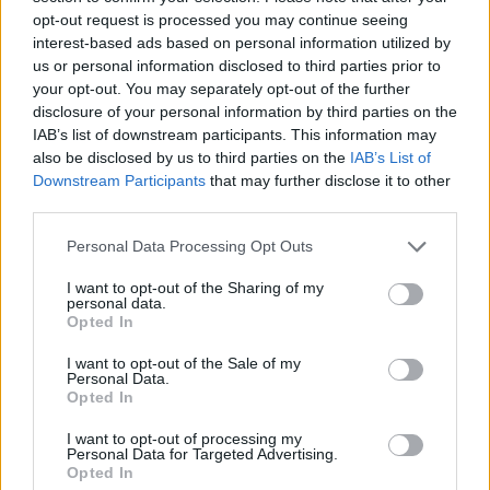
negoziazione, si legge ancora, Soresa “ha condotto
opt-out request is processed you may continue seeing
interest-based ads based on personal information utilized by
con l’operatore economico, in considerazione della
us or personal information disclosed to third parties prior to
peculiarità dell’oggetto del potenziale affidamento,
your opt-out. You may separately opt-out of the further
disclosure of your personal information by third parties on the
della sua natura, della complessità dell’operazione e
IAB’s list of downstream participants. This information may
del rischio connesso, un’intesa attività di confronto
also be disclosed by us to third parties on the
IAB’s List of
e di negoziazione rispetto all’offerta iniziale, per
Downstream Participants
that may further disclose it to other
third parties.
ottenere, nel rispetto della normativa vigente in
materia, condizioni vantaggiose per la fornitura del
Personal Data Processing Opt Outs
siero vaccinale”. L’efficacia del contratto resta
I want to opt-out of the Sharing of my
personal data.
comunque “sospensivamente condizionata al
Opted In
conseguimento delle autorizzazioni da parte degli
I want to opt-out of the Sale of my
enti regolatori (Ema e Aifa)”.
Personal Data.
Opted In
I want to opt-out of processing my
Personal Data for Targeted Advertising.
TAGS
Aifa
Soresa
Sputnik
Ultime Notizie
Opted In
Ultime notizie Campania
Ultime Notizie Napoli