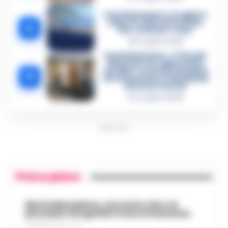
Castellammare, il registro
segreto delle determine
4
che «nutriva» i clan
28 Luglio 2026
Castellammare, «Ti faccio
diventare la regina delle
vendite»: le intercettazioni
5
che incastrano i fedelissimi
del boss Carolei
24 Luglio 2026
PUBBLICITA
Primo piano
Morte Maradona, racconto choc al
processo: Era gonfio e non si muoveva
7 AGOSTO 2026 - 17:11