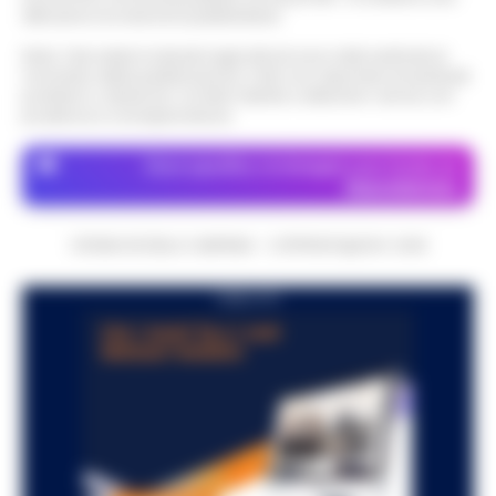
attraverso le inserzioni pubblicitarie.
Nota: I link esterni indicati negli articoli sono stati verificati al
momento della pubblicazione. Il sito non risponde di eventuali
problemi o disservizi: si invita l’utente a utilizzare i servizi con
prudenza e consapevolezza.
Dove specifico, le immagini sono fornite da
Depositphotos
CRONACHE DELLA CAMPANIA - COPYRIGHT@2014-2026
PUBBLICITA