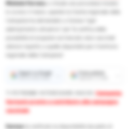
Michele Ferrara
, e chiude una procedura iniziata
lo scorso 2 marzo, quando la Giunta regionale della
Campania ha demandato a Soresa “ogni
adempimento attuativo” per “la verifica della
possibilità di acquisire sul mercato dosi vaccinali
ulteriori rispetto a quelle disponibili per il territorio
regionale della Campania”.
Seguici su Google
Fonte preferita
→
→
Ricevi le nostre notizie
Aggiungici su Google
TI POTREBBE INTERESSARE ANCHE:
Campania:
farmacie pronte a contribuire alla campagna
vaccinale
Soresa
ha verificato la disponibilità da parte di