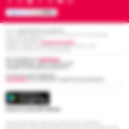
Editore
CRONACHE DELLA CAMPANIA
R.O.C.: 030531 - Reg. N. 1301/ 2016 - Tribunale Torre Annunziata (NA)
Partita IVA IT08642881216
Direttore Responsabile:
Giuseppe Del Gaudio
Redazioni : Scafati / Castellammare di Stabia / Caserta / Sarno
Indirizzo Via Sardoncelli 115 Boscoreale (NA)
Per contattare la
redazione
:
Tel / Whatsapp : 334.12.78.004 email:
web@cronachedellacampania.it
Concessionaria Pubblicità
Vivimedia
| Sky | Addendo | Teads | Presscommtech
Scarica la nostra APP Ufficiale
Questo giornale inoltre non riceve alcun contributo
economico né da enti pubblici né da privati . Si sostiene solo