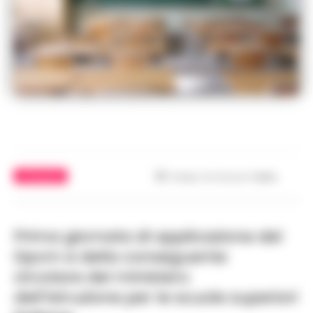
ATTUALITÀ
Tempo di lettura
1
min.
Prima giornata di applicazione del
Dpcm e della conseguente
circolare del ministero
dell’Istruzione per le scuole superiori