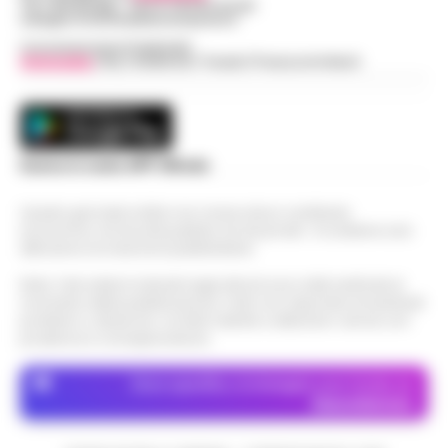
Tel / Whatsapp : 334.12.78.004 email:
web@cronachedellacampania.it
Concessionaria Pubblicità
Vivimedia
| Sky | Addendo | Teads | Presscommtech
Scarica la nostra APP Ufficiale
Questo giornale inoltre non riceve alcun contributo
economico né da enti pubblici né da privati . Si sostiene solo
attraverso le inserzioni pubblicitarie.
Nota: I link esterni indicati negli articoli sono stati verificati al
momento della pubblicazione. Il sito non risponde di eventuali
problemi o disservizi: si invita l’utente a utilizzare i servizi con
prudenza e consapevolezza.
Dove specifico, le immagini sono fornite da
Depositphotos