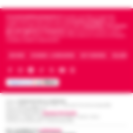
Cronachedellacampania.it
fondato nel 2015, è il giornale
indipendente di riferimento per le
Cronache di Napoli
, sulla
politica, sui fatti del giorno e le storie della
Campania
.
Tra i primi
giornali digitali in Campania
segue anche le notizie il calcio
Napoli e dello sport in Campania. Racconta la Cronaca di Napoli,
Caserta, Avellino e Benevento.
ARCHIVIO
CHI SIAMO – LA REDAZIONE
FACT CHECKING
COLLABORA
Editore
CRONACHE DELLA CAMPANIA
R.O.C.: 030531 - Reg. N. 1301/ 2016 - Tribunale Torre Annunziata (NA)
Partita IVA IT08642881216
Direttore Responsabile:
Giuseppe Del Gaudio
Redazioni : Scafati / Castellammare di Stabia / Caserta / Sarno
Indirizzo Via Sardoncelli 115 Boscoreale (NA)
Per contattare la
redazione
: