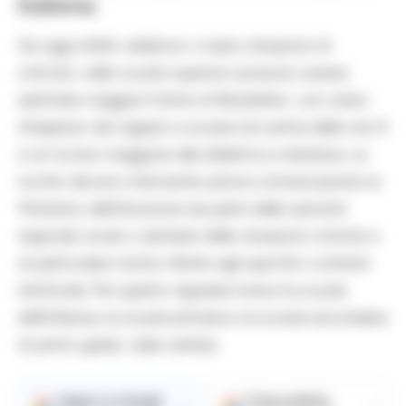
italiane.
Da oggi infatti, laddove vi siano situazioni di
criticita’, nelle scuole superiori possono essere
adottate maggiori forme di flessibilita’, con orario
d’ingresso dei ragazzi a scuola non prima delle ore 9
e un ricorso maggiore alla didattica a distanza. Le
novita’ devono intervenire previa comunicazione al
Ministero dell’istruzione da parte delle autorita’
regionali, locali o sanitarie delle situazioni critiche e
di particolare rischio riferite agli specifici contesti
territoriali. Per quanto riguarda invece la scuola
dell’infanzia, la scuola primaria e la scuola secondaria
di primo grado, nulla cambia.
Seguici su Google
Fonte preferita