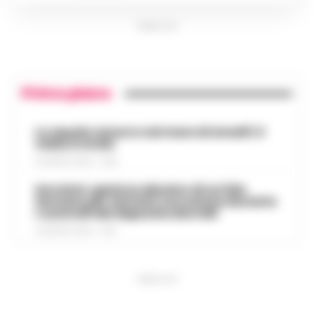
PUBBLICITA
Primo piano
Lo squalo azzurro nel mare di Amalfi: il
video è virale
8 AGOSTO 2026 - 13:35
Sorrento: gestore abusivo di un lido
fermato per tentata corruzione durante
i controlli del deputato Borrelli
8 AGOSTO 2026 - 13:18
PUBBLICITA