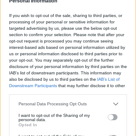
Personal Information
Intanto alcune Regioni stanno prendendo
provvedimenti. Da lunedi’ nelle scuole superiori della
If you wish to opt-out of the sale, sharing to third parties, or
Liguria si passera’, a parte per le prime classi, alla
processing of your personal or sensitive information for
targeted advertising by us, please use the below opt-out
didattica a distanza a rotazione per il 50% degli
section to confirm your selection. Please note that after your
studenti. Anche in Piemonte la Regione introduce
opt-out request is processed you may continue seeing
interest-based ads based on personal information utilized by
l’obbligo per le classi dalla seconda alla quinta della
us or personal information disclosed to third parties prior to
scuola secondaria di secondo grado, di seguire per
your opt-out. You may separately opt-out of the further
almeno il 50% dei giorni la didattica digitale a
disclosure of your personal information by third parties on the
IAB’s list of downstream participants. This information may
distanza, in alternanza con la presenza in aula. ln
also be disclosed by us to third parties on the
IAB’s List of
Puglia il presidente della Regione Puglia Michele
Downstream Participants
that may further disclose it to other
third parties.
Emiliano ha inviato al ministero dell’Istruzione una
lettera in cui chiede di “adottare immediatamente”
Personal Data Processing Opt Outs
forme “flessibili di attivita’ didattica nelle scuole
I want to opt-out of the Sharing of my
personal data.
superiori” altrimenti saranno messi in atto a livello
Opted In
locale “provvedimenti emergenziali”. In alcune