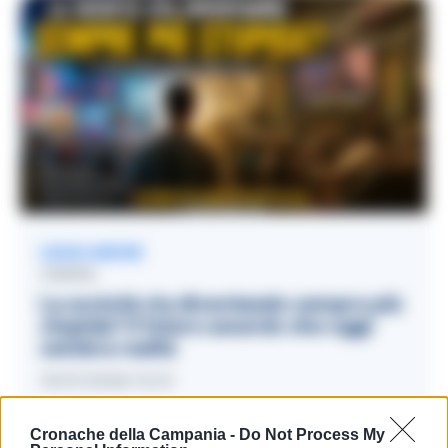
LEGGI ANCHE
CINEMA
La società sta diventando sempre più
stupida? Il futuro assurdo che oggi
sembra realtà
15/07/2026 10:01
Cronache della Campania -
Do Not Process My