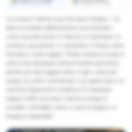
→
→
Ricevi le nostre notizie
Aggiungici su Google
“La scuola e’ l’ultima cosa che deve chiudere – ha
detto la ministra dell’Istruzione Lucia Azzolina –
come succede anche in Francia e in Germania. La
scuola e’ una priorita’, e’ il presente e il futuro, dove
formiamo i nostri ragazzi. Tenere chiuse le scuole in
certe zone del paese rischia di essere pericoloso
perche’ poi quei ragazzi vanno in giro, vanno per
strada, nei centri commerciali. In un paese dove c’e’
una forte dispersione scolastica (in Campania
supera il 18%), la scuola e’ anche un luogo di
socialita’ controllato, dove ci sono le regole e si
insegna a rispettarle”.