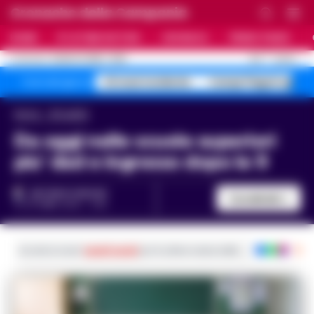
Cronache della Campania
HOME
ULTIME NOTIZIE
CRONACA
PRIMO PIANO
C
31.5
NAPOLI
8 AGOSTO 2026 - 19:53
AGGIORNAMENTO :
A1 maxi incidente
Campi Flegrei sgomb
Temi del giorno
Home
Attualità
Da oggi nelle scuole superiori
piu’ dad e ingresso dopo le 9
ANTONIO CARLINO
Condividi
21 OTTOBRE 2020 - 11:40
Iscriviti ai nostri
canali social
per le ultime notizie dalla Campania con noti