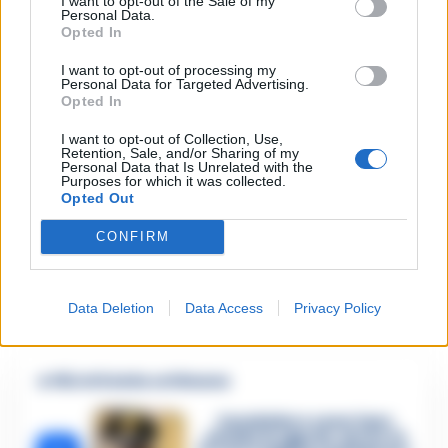
I want to opt-out of the Sale of my
Regioni – come la Sardegna, la Toscana, la stessa
Personal Data.
Opted In
Puglia – le aziende di trasporto si stanno
I want to opt-out of processing my
attrezzando per un incremento di mezzi e corse al
Personal Data for Targeted Advertising.
servizio delle scuole. In Campania Il governatore De
Opted In
Luca ha autorizzato da lunedi’ la riapertura delle
I want to opt-out of Collection, Use,
Retention, Sale, and/or Sharing of my
scuole elementari. Restano chiuse nella regione
Personal Data that Is Unrelated with the
Purposes for which it was collected.
medie e superiori.
Opted Out
CONFIRM
Lascia un commento
Data Deletion
Data Access
Privacy Policy
🔥 Più letti della settimana
Carabiniere casertano
suicida in Liguria: anche la