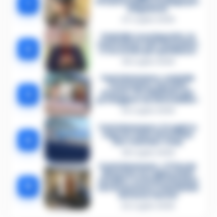
1
Procura militare indaga per
istigazione
27 Luglio 2026
Omicidio Luca Esposito, la
confessione dell’assassino:
2
«L’ho ucciso per punizione»
26 Luglio 2026
Castellammare, omicidio
Tommasino, il pentito
3
accusa: «Fu eliminato per
proteggere un intoccabile»
24 Luglio 2026
Castellammare, il registro
segreto delle determine
4
che «nutriva» i clan
28 Luglio 2026
Castellammare, «Ti faccio
diventare la regina delle
vendite»: le intercettazioni
5
che incastrano i fedelissimi
del boss Carolei
24 Luglio 2026