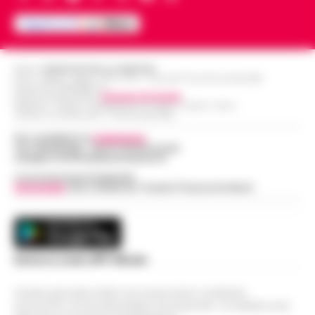
Editore
CRONACHE DELLA CAMPANIA
R.O.C.: 030531 - Reg. N. 1301/ 2016 - Tribunale Torre Annunziata (NA)
Partita IVA IT08642881216
Direttore Responsabile:
Giuseppe Del Gaudio
Redazioni : Scafati / Castellammare di Stabia / Caserta / Sarno
Indirizzo Via Sardoncelli 115 Boscoreale (NA)
Per contattare la
redazione
:
Tel / Whatsapp : 334.12.78.004 email:
web@cronachedellacampania.it
Concessionaria Pubblicità
Vivimedia
| Sky | Addendo | Teads | Presscommtech
Scarica la nostra APP Ufficiale
Questo giornale inoltre non riceve alcun contributo
economico né da enti pubblici né da privati . Si sostiene solo