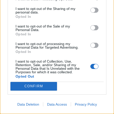
Castellammare, il registro
segreto delle determine
4
che «nutriva» i clan
I want to opt-out of the Sharing of my
personal data.
28 Luglio 2026
Opted In
Castellammare, «Ti faccio
diventare la regina delle
I want to opt-out of the Sale of my
vendite»: le intercettazioni
Personal Data.
5
che incastrano i fedelissimi
Opted In
del boss Carolei
24 Luglio 2026
I want to opt-out of processing my
Personal Data for Targeted Advertising.
Opted In
PUBBLICITA
I want to opt-out of Collection, Use,
Retention, Sale, and/or Sharing of my
Personal Data that Is Unrelated with the
Purposes for which it was collected.
Opted Out
Primo piano
CONFIRM
Napoli, bitz alla Maddalena, colpo al
business del falso: sequestrati 3mila
capi, otto denunce e un arresto
Data Deletion
Data Access
Privacy Policy
7 AGOSTO 2026 - 22:19