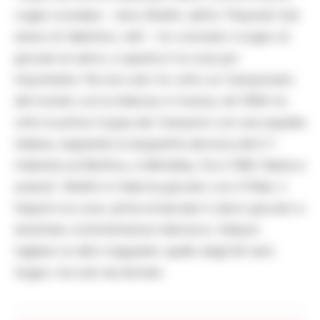
voglio ricordare – dice Altafini, detto ‘Mazzola’ (nel
senso di Valentino, ndr) -: ho coronato il sogno di
giocare al calcio, e questa e’ la cosa piu’
importante. Ma non solo: ho vinto un Campionato
del mondo con la Selecao in Svezia, nel 1958; ho
vinto la prima Coppa dei Campioni con una squadra
italiana, segnando la doppietta decisiva del 2-1
milanista sul Benfica, a Wembley. Era il 1963. Basta e
avanza”. Altafini in Italia ha giocato con il Milan, il
Napoli e la Juve, prima di lasciare il calcio giocato e
diventare commentatore televisivo. Adesso
tagliera’ un altro traguardo: quello degli 80 anni.
Auguri, ma solo da domani.