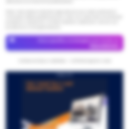
attraverso le inserzioni pubblicitarie.
Nota: I link esterni indicati negli articoli sono stati verificati al
momento della pubblicazione. Il sito non risponde di eventuali
problemi o disservizi: si invita l’utente a utilizzare i servizi con
prudenza e consapevolezza.
Dove specifico, le immagini sono fornite da
Depositphotos
CRONACHE DELLA CAMPANIA - COPYRIGHT@2014-2026
PUBBLICITA