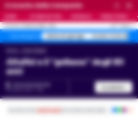
Cronache della Campania
HOME
ULTIME NOTIZIE
CRONACA
PRIMO PIANO
C
30
NAPOLI
8 AGOSTO 2026 - 10:36
AGGIORNAMENTO :
salme nei garage
Arzano Corte dei
Temi del giorno
Home
Calcio Napoli
Altafini e il “gollasso” degli 80
anni
NICOLA RUGANTINO
Condividi
23 LUGLIO 2018 - 19:16
Iscriviti ai nostri
canali social
per le ultime notizie dalla Campania con noti