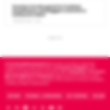
Scontro tra due gozzi in Costiera
Amalfitana, passeggeri costretti a
tuffarsi in mare
7 AGOSTO 2026 - 19:24
PUBBLICITA
Cronachedellacampania.it
fondato nel 2015, è il giornale
indipendente di riferimento per le
Cronache di Napoli
, sulla
politica, sui fatti del giorno e le storie della
Campania
.
Tra i primi
giornali digitali in Campania
segue anche le notizie il calcio
Napoli e dello sport in Campania. Racconta la Cronaca di Napoli,
Caserta, Avellino e Benevento.
ARCHIVIO
CHI SIAMO – LA REDAZIONE
FACT CHECKING
COLLABORA