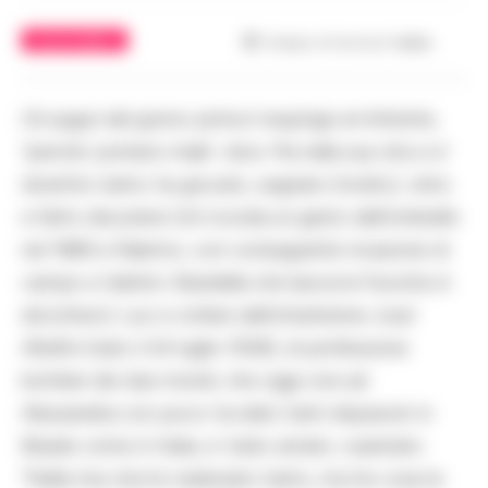
CALCIO NAPOLI
Tempo di lettura
1
min.
Gli auguri del giorno prima li respinge al mittente,
“perche’ portano male”, dice. Ma nella sua vita si e’
divertito tanto: ha giocato, segnato (molto), vinto
e fatto discutere (chi ricorda un gesto dell’ombrello
nel 1969 a Palermo, con conseguente invasione di
campo e l’arbitro Sbardella che lascia la Favorita in
elicottero). Luci e ombre dell’ottantenne Jose’
Altafini (nato il 24 luglio 1938), di professione
bomber dei due mondi, che oggi vive ad
Alessandria con poco: ha dato tanti dispiaceri in
Brasile come in Italia, e’ stato amato, osannato.
“Nella mia vita ho realizzato tanto, ma tre cose le