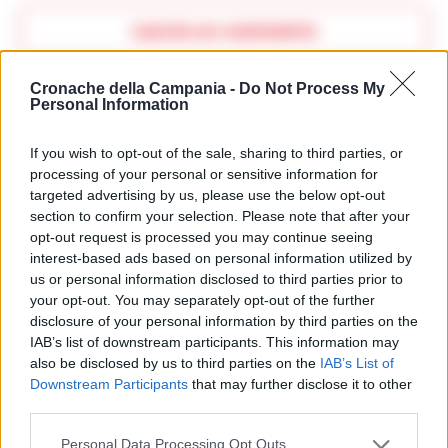
Lascia un commento
Cronache della Campania -
Do Not Process My
Personal Information
🔥 Più letti della settimana
If you wish to opt-out of the sale, sharing to third parties, or
Carabiniere casertano
processing of your personal or sensitive information for
suicida in Liguria: anche la
1
Procura militare indaga per
targeted advertising by us, please use the below opt-out
istigazione
section to confirm your selection. Please note that after your
27 Luglio 2026
opt-out request is processed you may continue seeing
interest-based ads based on personal information utilized by
Omicidio Luca Esposito, la
confessione dell’assassino:
us or personal information disclosed to third parties prior to
2
«L’ho ucciso per punizione»
your opt-out. You may separately opt-out of the further
26 Luglio 2026
disclosure of your personal information by third parties on the
IAB’s list of downstream participants. This information may
Castellammare, omicidio
Tommasino, il pentito
also be disclosed by us to third parties on the
IAB’s List of
3
accusa: «Fu eliminato per
Downstream Participants
that may further disclose it to other
proteggere un intoccabile»
third parties.
24 Luglio 2026
Personal Data Processing Opt Outs