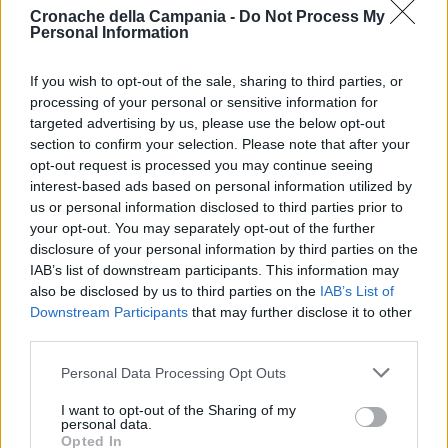
Signorine’, per la regia di
Cronache della Campania -
Do Not Process My
Pierpaolo Sepe
Personal Information
REGINA ADA SCARICO
-
7 GENNAIO 2019 - 13:11
If you wish to opt-out of the sale, sharing to third parties, or
processing of your personal or sensitive information for
targeted advertising by us, please use the below opt-out
RUBRICHE
section to confirm your selection. Please note that after your
opt-out request is processed you may continue seeing
Il Segreto della Violaciocca:
i Ditelo Voi al Teatro Italia di
interest-based ads based on personal information utilized by
Acerra
us or personal information disclosed to third parties prior to
REGINA ADA SCARICO
-
your opt-out. You may separately opt-out of the further
19 DICEMBRE 2018 - 16:02
disclosure of your personal information by third parties on the
IAB’s list of downstream participants. This information may
PUBBLICITA
also be disclosed by us to third parties on the
IAB’s List of
Downstream Participants
that may further disclose it to other
third parties.
Personal Data Processing Opt Outs
I want to opt-out of the Sharing of my
personal data.
Opted In