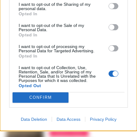
I want to opt-out of the Sharing of my
personal data.
Opted In
CRONACA NAPOLI
I want to opt-out of the Sale of my
Napoli, sequestrato in
Personal Data.
banca a Latina il biglietto
Opted In
rubato del Gratta e Vinci da
500mila euro
I want to opt-out of processing my
REDAZIONE
-
6 SETTEMBRE 2021 - 11:45
Personal Data for Targeted Advertising.
Opted In
I want to opt-out of Collection, Use,
Retention, Sale, and/or Sharing of my
CRONACA NAPOLI
Personal Data that Is Unrelated with the
Purposes for which it was collected.
Napoli, il figlio del
Opted Out
tabaccaio ladro: “Vogliamo
restituire il biglietto alla
signora”
CONFIRM
REDAZIONE
-
5 SETTEMBRE 2021 - 21:44
Data Deletion
Data Access
Privacy Policy
CRONACA NAPOLI