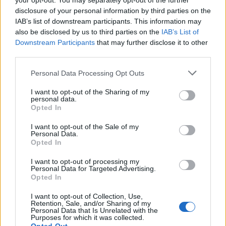
your opt-out. You may separately opt-out of the further
GUSTAVO GENTILE
-
10 LUGLIO 2023 - 17:00
disclosure of your personal information by third parties on the
IAB’s list of downstream participants. This information may
also be disclosed by us to third parties on the
IAB’s List of
PUBBLICITA
Downstream Participants
that may further disclose it to other
third parties.
Personal Data Processing Opt Outs
I want to opt-out of the Sharing of my
personal data.
Opted In
I want to opt-out of the Sale of my
Personal Data.
Opted In
I want to opt-out of processing my
Personal Data for Targeted Advertising.
Opted In
I want to opt-out of Collection, Use,
Retention, Sale, and/or Sharing of my
Personal Data that Is Unrelated with the
Purposes for which it was collected.