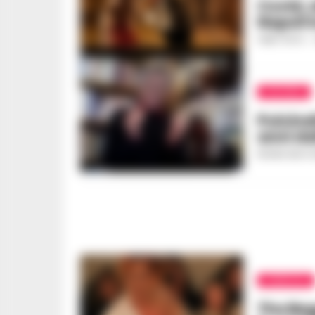
Covid, 
Napoli 
FABIO TESTA
-
CULTURA
Pulcine
anni da
REGINA ADA S
RUBRICHE
The Begg