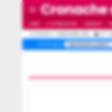
Cronache 
HOME
ULTIME NOTIZIE
CRONACA
P
C
AGGIORNAMENTO :
7 AGOSTO 2026 - 22:19
27.3
N
Superenalotto jackpot
Temi del giorno