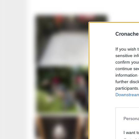
CRONACA N
Cronache 
Dopo G
Poggior
If you wish 
sensitive in
GUSTAVO GENT
confirm you
continue se
information 
SPETTACOLI
further disc
participants
Le avve
Downstream 
protago
REGINA ADA S
Persona
CALCIO NAP
I want t