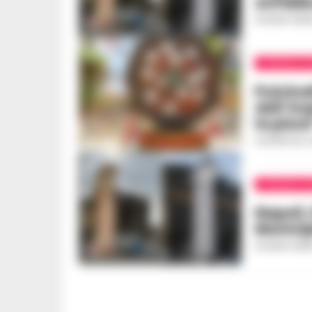
avrebbe
ROSARIA FEDE
CRONACA N
Pulcine
dell’Av
la pizz
GIUSEPPE DEL 
CRONACA N
Napoli,
Municip
ROSARIA FEDE