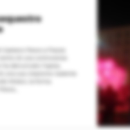
 sequestro
ce
 di Gaetano Pesce a Piazza
l centro di una controversia
ro ha denunciato l'opera,
i una sua creazione risalente
esce,...