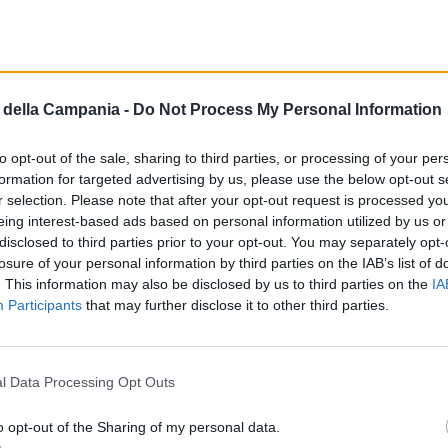
APOLI
della Campania -
Do Not Process My Personal Information
ennarino Capuozzo, trovata a
eale la tomba di Pulcinella
to opt-out of the sale, sharing to third parties, or processing of your per
formation for targeted advertising by us, please use the below opt-out s
ILE
-
19 OTTOBRE 2023 - 12:39
r selection. Please note that after your opt-out request is processed y
eing interest-based ads based on personal information utilized by us or
disclosed to third parties prior to your opt-out. You may separately opt-
losure of your personal information by third parties on the IAB’s list of
. This information may also be disclosed by us to third parties on the
IA
nture di Peter Pan e Pulcinella
Participants
that may further disclose it to other third parties.
niste al Teatro dei piccoli Open Air
CARICO
-
5 LUGLIO 2023 - 16:15
l Data Processing Opt Outs
OLI
o opt-out of the Sharing of my personal data.