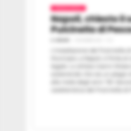
CRONACA NAPOLI
Napoli, chiesto il
Pulcinella di Pes
A. CARLINO
-
2 NOVEMBRE 2024 - 11:23
L'installazione del Pulcinella
Municipio, a Napoli, è finita a
legale. Lo stilista Gianni Mola
sostenendo che sia un plagio d
alla metà degli anni '90. Secondo Molaro, la forma
caratteristica del Pulcinella di P