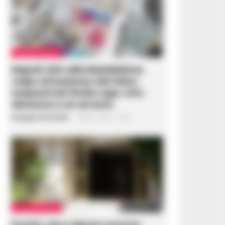
CRONACA NAPOLI
Napoli, bitz alla Maddalena,
colpo al business del falso:
sequestrati 3mila capi, otto
denunce e un arresto
Giuseppe Del Gaudio
-
7 Agosto 2026 - 22:19
CRONACA NAPOLI
Portici, zia e nipote morti in