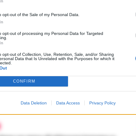
In
re scudetto’ a Napoli ispira l’arte,
Pulcimhen”
o opt-out of the Sale of my Personal Data.
ILE
-
28 APRILE 2023 - 16:45
In
PUBBLICITA
to opt-out of processing my Personal Data for Targeted
ing.
In
o opt-out of Collection, Use, Retention, Sale, and/or Sharing
ersonal Data that Is Unrelated with the Purposes for which it
lected.
Out
CONFIRM
ro Tram un viaggio nell’anima di
lla, con lo spettacolo di Antonio
lo
Data Deletion
Data Access
Privacy Policy
CARICO
-
20 APRILE 2022 - 12:24