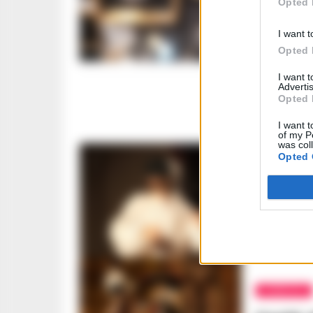
Opted 
La ‘febb
ecco “
I want t
GUSTAVO GENT
Opted 
I want 
Advertis
Opted 
I want t
of my P
was col
Opted 
TEATRO
Al Teat
Pulcine
Gargiu
REGINA ADA S
RUBRICHE