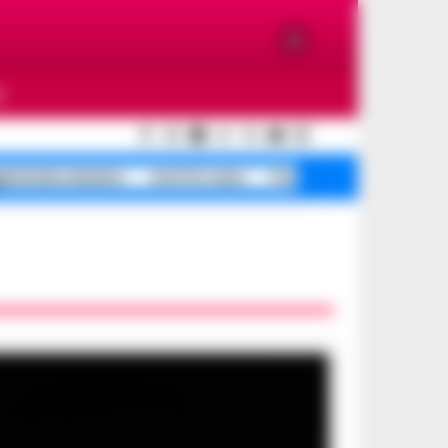
O
ressione anziano
morti in casa
Portici morti in