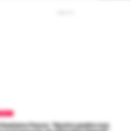
PUBBLICITA
APOLI
 di Gaetano Pesce: “Nostro padre non