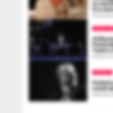
lo carn
21 a do
REGINA ADA S
NAPOLI E P
Al Muse
Pulcinel
Teatro 
REGINA ADA S
RUBRICHE
Federic
Lendi da
REGINA ADA S