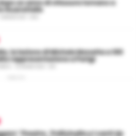
dopo un anno di chiusura tornano a
le Guarattelle
6 MAGGIO 2021 - 19:09
lla, la lezione di Michele Monetta a 100
lla rappresentazione a Parigi
CARICO
-
22 GIUGNO 2020 - 13:15
PUBBLICITA
ars’ Theatre, ‘Pollicinella e i canti de