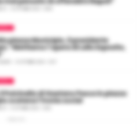
 mai pensato di offendere Napoli”
RICO
-
15 OTTOBRE 2024 - 08:18
APOLI
lla piazza Municipio, il presidente
pn: “Mettiamo l’opera di Lello Esposito,
a”
GAUDIO
-
13 OTTOBRE 2024 - 21:37
APOLI
 il Pulcinella di Gaetano Pesce in piazza
io scatena l’ironia social
RICO
-
8 OTTOBRE 2024 - 19:38
PUBBLICITA