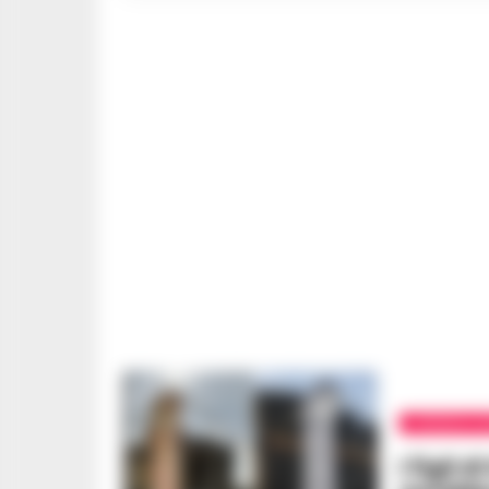
CRONACA N
I figli