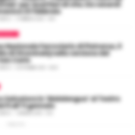
evale’ per Quartieri di vita. Da venerdì
menica 23 febbraio
CARICO
-
17 FEBBRAIO 2020 - 16:51
ROVINCIA
o Nazionale Ferroviario di Pietrarsa, il
la di Stravinskij nella versione del
San Carlo
CARICO
-
5 SETTEMBRE 2019 - 16:00
o Salvatore in ‘Malalengua’ al Teatro
l 9 all’11 gennaio
CARICO
-
7 GENNAIO 2019 - 11:33
PUBBLICITA