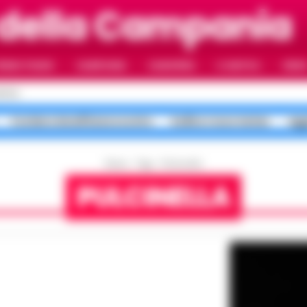
della Campania
RIMO PIANO
CAMPANIA
CAMORRA
IL NAPOLI
VIDE
APOLI
Costiera Amalfitana scontro
bollino rosso meteo
agg
Home
Tags
Pulcinella
PULCINELLA