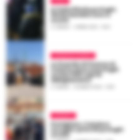
ITALIA
In Italia 83mila profughi,
10mila bambini sono a
scuola
A. CARLINO
-
4 APRILE 2022 - 19:34
CRONACHE CASERTA
La Guardia di Finanza di
Caserta dona ai profughi
ucraini 1300 capi di
abbigliamento
A. CARLINO
-
25 MARZO 2022 - 14:09
CRONACA
Pomigliano, il sindaco
accoglie i primi 50 profughi
ucraini