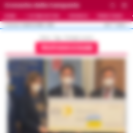
Cronache della Campania
HOME
ULTIME NOTIZIE
CRONACA
PRIMO PIANO
C
26.4
NAPOLI
5 AGOSTO 2026 - 21:55
AGGIORNAMENTO :
Home
Tags
Profughi ucraini
PROFUGHI UCRAINI