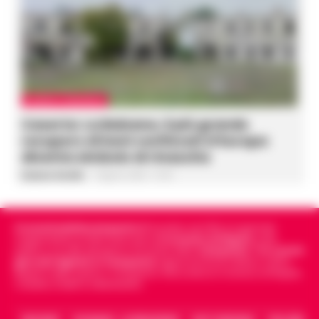
CASERTA E PROVINCIA
Caserta: La Balzana, il più grande
recupero di beni confiscati d’Europa
diventa simbolo di rinascita
Gustavo Gentile
-
5 Agosto 2026 - 21:40
Cronachedellacampania.it
fondato nel 2015, è il giornale
indipendente di riferimento per le
Cronache di Napoli
, sulla
politica, sui fatti del giorno e le storie della
Campania
.
Tra i primi
giornali digitali in Campania
segue anche le notizie il calcio
Napoli e dello sport in Campania. Racconta la Cronaca di Napoli,
Caserta, Avellino e Benevento.