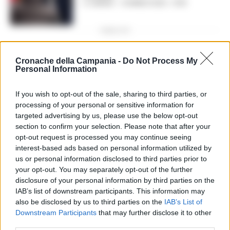
A. CARLINO
-
10 MARZO 2022 - 13:39
PUBBLICITA
Cronache della Campania -
Do Not Process My
Personal Information
If you wish to opt-out of the sale, sharing to third parties, or
processing of your personal or sensitive information for
POLITICA NAPOLI
targeted advertising by us, please use the below opt-out
section to confirm your selection. Please note that after your
Manfredi: ‘Napoli accoglierà
decine di migliaia di
opt-out request is processed you may continue seeing
profughi ucraini’
interest-based ads based on personal information utilized by
REDAZIONE
-
8 MARZO 2022 - 17:40
us or personal information disclosed to third parties prior to
your opt-out. You may separately opt-out of the further
disclosure of your personal information by third parties on the
IAB’s list of downstream participants. This information may
also be disclosed by us to third parties on the
IAB’s List of
MONDO
Downstream Participants
that may further disclose it to other
Bimbo profugo dell’Ucraina
third parties.