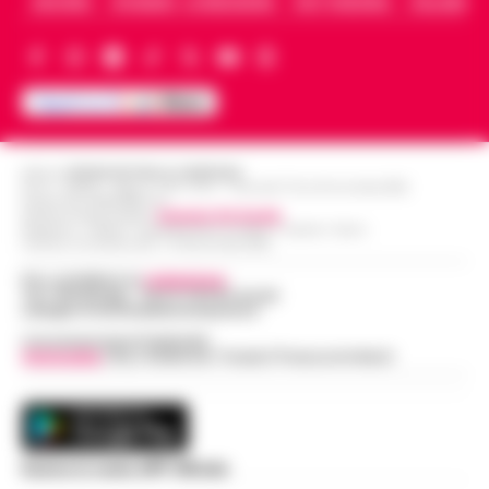
ARCHIVIO
CHI SIAMO – LA REDAZIONE
FACT CHECKING
COLLABORA
Editore
CRONACHE DELLA CAMPANIA
R.O.C.: 030531 - Reg. N. 1301/ 2016 - Tribunale Torre Annunziata (NA)
Partita IVA IT08642881216
Direttore Responsabile:
Giuseppe Del Gaudio
Redazioni : Scafati / Castellammare di Stabia / Caserta / Sarno
Indirizzo Via Sardoncelli 115 Boscoreale (NA)
Per contattare la
redazione
:
Tel / Whatsapp : 334.12.78.004 email:
web@cronachedellacampania.it
Concessionaria Pubblicità
Vivimedia
| Sky | Addendo | Teads | Presscommtech
Scarica la nostra APP Ufficiale