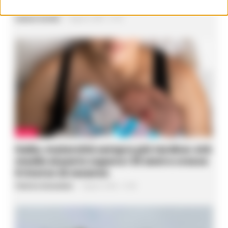
ed Ercolano: ‘Notizia falsa e offensiva’
Gustavo Gentile
-
5 Agosto 2026 - 21:55
ITALIA
Italia, maternità sempre più tardiva: età
media al parto supera i 33 anni e cresce
il ricorso al cesareo
Federica Annunziata
-
5 Agosto 2026 - 21:48