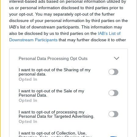
interest-based ads based on personal information utilized by
CRONACHE CASERTA
us or personal information disclosed to third parties prior to
A Villa Literno pusher in
your opt-out. You may separately opt-out of the further
monopattino arrestato
disclosure of your personal information by third parties on the
dalla polizia
IAB’s list of downstream participants. This information may
GUSTAVO GENTILE
-
also be disclosed by us to third parties on the
IAB’s List of
27 MAGGIO 2024 - 10:06
Downstream Participants
that may further disclose it to other
third parties.
PUBBLICITA
Personal Data Processing Opt Outs
I want to opt-out of the Sharing of my
personal data.
Opted In
I want to opt-out of the Sale of my
Personal Data.
Opted In
I want to opt-out of processing my
Personal Data for Targeted Advertising.
Opted In
I want to opt-out of Collection, Use,