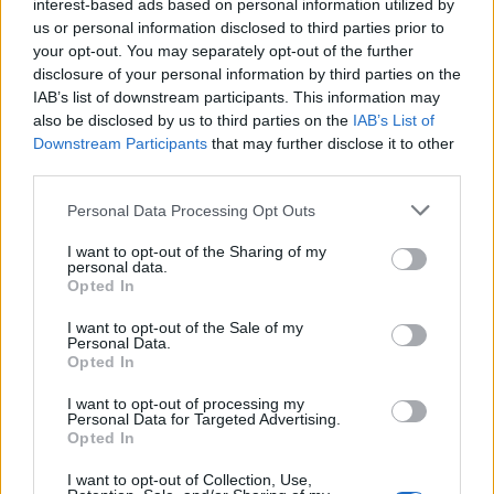
interest-based ads based on personal information utilized by
us or personal information disclosed to third parties prior to
CRONACA GIUDIZIARIA
your opt-out. You may separately opt-out of the further
Napoli, Salvatore Russo:
disclosure of your personal information by third parties on the
“Vivo solo per ottenere
IAB’s list of downstream participants. This information may
giustizia per mia moglie”
also be disclosed by us to third parties on the
IAB’s List of
GIUSEPPE DEL GAUDIO
-
Downstream Participants
that may further disclose it to other
4 NOVEMBRE 2024 - 22:16
third parties.
PUBBLICITA
Personal Data Processing Opt Outs
I want to opt-out of the Sharing of my
personal data.
Opted In
I want to opt-out of the Sale of my
Personal Data.
Opted In
I want to opt-out of processing my
Personal Data for Targeted Advertising.
Opted In
I want to opt-out of Collection, Use,