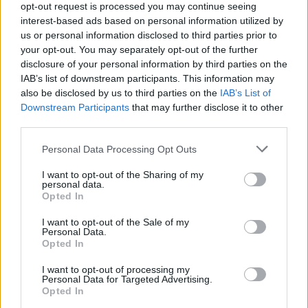
opt-out request is processed you may continue seeing
interest-based ads based on personal information utilized by
us or personal information disclosed to third parties prior to
your opt-out. You may separately opt-out of the further
CRONACA NAPOLI
disclosure of your personal information by third parties on the
Fiamme davanti a una
IAB’s list of downstream participants. This information may
paninoteca, ipotesi racket a
also be disclosed by us to third parties on the
IAB’s List of
Giugliano
Downstream Participants
that may further disclose it to other
GUSTAVO GENTILE
-
third parties.
19 SETTEMBRE 2025 - 11:09
Personal Data Processing Opt Outs
PUBBLICITA
I want to opt-out of the Sharing of my
personal data.
Opted In
I want to opt-out of the Sale of my
Personal Data.
Opted In
I want to opt-out of processing my
Personal Data for Targeted Advertising.
Opted In