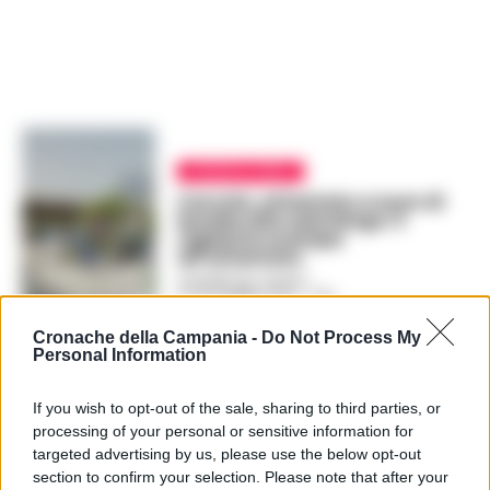
CRONACA NERA
Cercola, attentato a suon di
bombe alla sala bingo: il
vigilante scampa
all’attentato
GIUSEPPE DEL GAUDIO
-
27 SETTEMBRE 2025 - 11:43
Cronache della Campania -
Do Not Process My
Personal Information
CRONACA NERA
If you wish to opt-out of the sale, sharing to third parties, or
Napoli, bomba in un basso ai
processing of your personal or sensitive information for
Quartieri Spagnoli
targeted advertising by us, please use the below opt-out
GIUSEPPE DEL GAUDIO
-
section to confirm your selection. Please note that after your
25 SETTEMBRE 2025 - 10:39