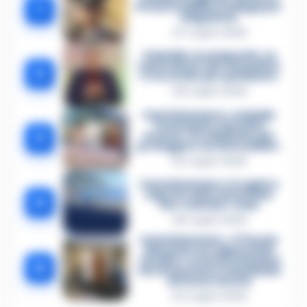
1
Procura militare indaga per
istigazione
27 Luglio 2026
Omicidio Luca Esposito, la
confessione dell’assassino:
2
«L’ho ucciso per punizione»
26 Luglio 2026
Castellammare, omicidio
Tommasino, il pentito
3
accusa: «Fu eliminato per
proteggere un intoccabile»
24 Luglio 2026
Castellammare, il registro
segreto delle determine
4
che «nutriva» i clan
28 Luglio 2026
Castellammare, «Ti faccio
diventare la regina delle
vendite»: le intercettazioni
5
che incastrano i fedelissimi
del boss Carolei
24 Luglio 2026