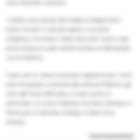
sono diventati certezza.
I militari sono arrivati allo stabile di Baganzola e
hanno trovato il cancello aperto e la porta
d’ingresso socchiusa. Hanno bloccato l’uomo sulla
prima rampa di scale mentre tentava di allontanarsi
con la refurtiva.
I beni, per un valore di diverse migliaia di euro, sono
stati recuperati e restituiti alla vittima.Il 56enne, già
noto alle forze dell’ordine, è stato posto ai
domiciliari. Lo scorso febbraio era stato arrestato a
Roma per un episodio analogo ai danni di un
anziano.
RIPRODUZIONE RISERVATA