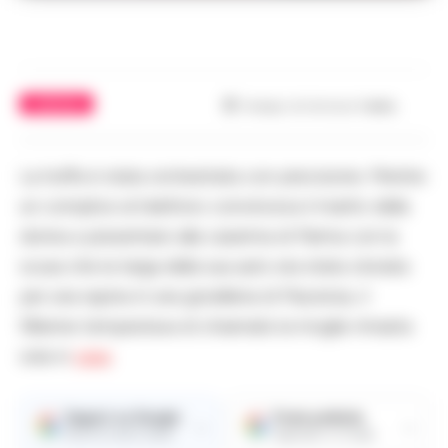
CAMPANIA
Tempo di lettura
1
min.
La truffa è stata orchestrata con precisione. Mentre
un complice al telefono convinceva il marito della
donna a presentarsi alla caserma di Parma con la
scusa che la targa della sua auto era stata clonata
per una rapina in una gioielleria di Piacenza, il
56enne tempestava di chiamate la moglie rimasta
sola in
casa
.
Seguici su Google
Fonte preferita
→
→
Ricevi le nostre notizie
Aggiungici su Google