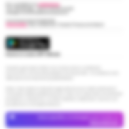
Per contattare la
redazione
:
Tel / Whatsapp : 334.12.78.004 email:
web@cronachedellacampania.it
Concessionaria Pubblicità
Vivimedia
| Sky | Addendo | Teads | Presscommtech
Scarica la nostra APP Ufficiale
Questo giornale inoltre non riceve alcun contributo
economico né da enti pubblici né da privati . Si sostiene solo
attraverso le inserzioni pubblicitarie.
Nota: I link esterni indicati negli articoli sono stati verificati al
momento della pubblicazione. Il sito non risponde di eventuali
problemi o disservizi: si invita l’utente a utilizzare i servizi con
prudenza e consapevolezza.
Dove specifico, le immagini sono fornite da
Depositphotos