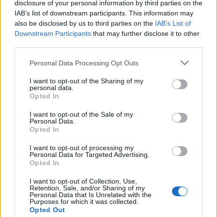
disclosure of your personal information by third parties on the
donne sole.i complice telefon1co ha
IAB’s list of downstream participants. This information may
confuso la vittimma e mancava’
also be disclosed by us to third parties on the
IAB’s List of
coordinamento tr@ i malviventi
Downstream Participants
that may further disclose it to other
third parties.
Personal Data Processing Opt Outs
I want to opt-out of the Sharing of my
personal data.
Lascia un commento
Opted In
I want to opt-out of the Sale of my
Il tuo indirizzo email non sarà pubblicato.
I campi
Personal Data.
obbligatori sono contrassegnati
*
Opted In
Commento
*
I want to opt-out of processing my
Personal Data for Targeted Advertising.
Opted In
I want to opt-out of Collection, Use,
Retention, Sale, and/or Sharing of my
Personal Data that Is Unrelated with the
Purposes for which it was collected.
Opted Out