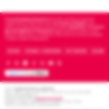
Cronachedellacampania.it
fondato nel 2015, è il giornale
indipendente di riferimento per le
Cronache di Napoli
, sulla
politica, sui fatti del giorno e le storie della
Campania
.
Tra i primi
giornali digitali in Campania
segue anche le notizie il calcio
Napoli e dello sport in Campania. Racconta la Cronaca di Napoli,
Caserta, Avellino e Benevento.
ARCHIVIO
CHI SIAMO – LA REDAZIONE
FACT CHECKING
COLLABORA
Editore
CRONACHE DELLA CAMPANIA
R.O.C.: 030531 - Reg. N. 1301/ 2016 - Tribunale Torre Annunziata (NA)
Partita IVA IT08642881216
Direttore Responsabile:
Giuseppe Del Gaudio
Redazioni : Scafati / Castellammare di Stabia / Caserta / Sarno
Indirizzo Via Sardoncelli 115 Boscoreale (NA)