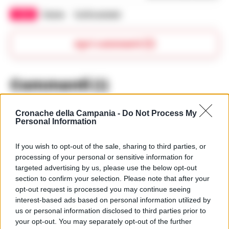
TAGS
Parma
Truffa anziani
Apri commenti (1)
Commenti
(1)
Cronache della Campania -
Do Not Process My
Personal Information
Sala Giovanni
ha detto:
14 Giugno 2026 - 13:49 alle 13:49
If you wish to opt-out of the sale, sharing to third parties, or
processing of your personal or sensitive information for
Mi pare che la truffa sia stata ben
targeted advertising by us, please use the below opt-out
organizata ma anke troppo semplice
section to confirm your selection. Please note that after your
opt-out request is processed you may continue seeing
da attuare Il carabiniere ha fatto
interest-based ads based on personal information utilized by
bene,la cosa mostra quanto
us or personal information disclosed to third parties prior to
vulnrabili possano esser gli anz1ani e
your opt-out. You may separately opt-out of the further