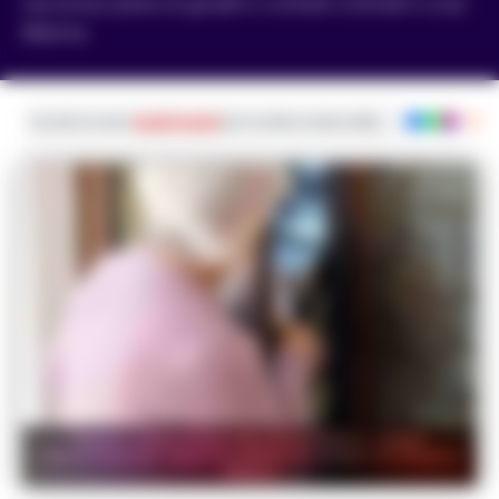
una borsa piena di gioielli e contanti sottratti a una
66enne.
Iscriviti ai nostri
canali social
per le ultime notizie dalla Campania con noti
Napoli, smantellata rete di truffatori: coppia
denunciata per inganni a danno di anziani tra Roma e
Milano