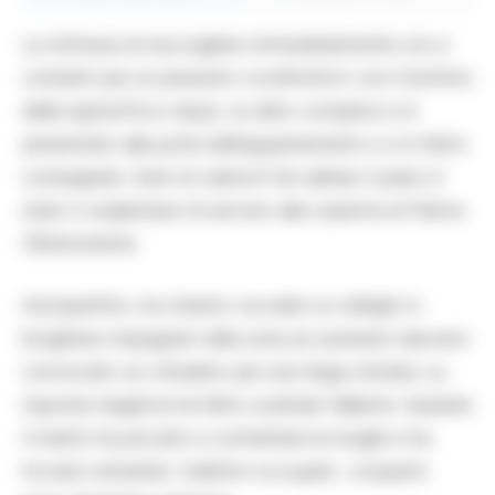
Le intimava di raccogliere immediatamente oro e
contanti per un presunto «confronto» con il bottino
della rapina.Poco dopo, un altro complice si è
presentato alla porta dell’appartamento e si è fatto
consegnare i beni di valore.A far saltare il piano è
stato il carabiniere di servizio alla caserma di Parma
Oltretorrente.
Insospettito, ha chiesto via radio ai colleghi in
borghese impegnati nella zona se avessero davvero
convocato un cittadino per una targa clonata. La
risposta negativa ha fatto scattare l’allarme. Quando
il marito ha provato a contattare la moglie e ha
trovato entrambi i telefoni occupati, i sospetti