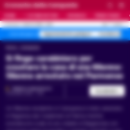
Cronache della Campania
HOME
ULTIME NOTIZIE
CRONACA
PRIMO PIANO
C
28.7
NAPOLI
7 AGOSTO 2026 - 22:19
AGGIORNAMENTO :
Superenalotto jackpot
Costiera Amal
Temi del giorno
Home
Campania
Si finge carabiniere per
svuotare la casa di una 66enne:
56enne arrestato nel Parmense
FEDERICA ANNUNZIATA
Condividi
14 GIUGNO 2026 - 11:09
Un 56enne residente in Campania è stato arrestato
in flagranza dai Carabinieri di Parma mentre
scendeva le scale di uno stabile di Baganzola con