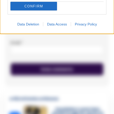
CONFIRM
Nome
*
Data Deletion
Data Access
Privacy Policy
Email
*
🔥 Più letti della settimana
Carabiniere casertano
suicida in Liguria: anche la