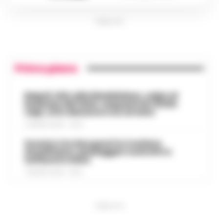
PUBBLICITA
Primo piano
Napoli, bitz alla Maddalena, colpo al
business del falso: sequestrati 3mila
capi, otto denunce e un arresto
7 AGOSTO 2026 - 22:19
Scontro tra due gozzi in Costiera
Amalfitana, passeggeri costretti a
tuffarsi in mare
7 AGOSTO 2026 - 19:24
PUBBLICITA