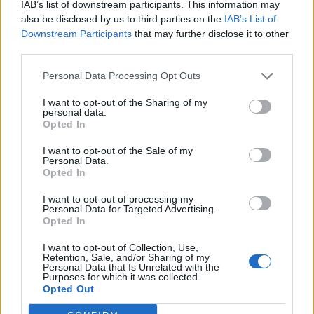
TAGS
Arci movie
Cinema all'aperto
IAB’s list of downstream participants. This information may
also be disclosed by us to third parties on the
IAB’s List of
Festival cinematografico
San giorgio a cremano
Downstream Participants
that may further disclose it to other
Villa bruno
third parties.
Personal Data Processing Opt Outs
Apri commenti (2)
I want to opt-out of the Sharing of my
personal data.
Opted In
Commenti
(2)
I want to opt-out of the Sale of my
Personal Data.
Opted In
Martini Donato
ha detto:
I want to opt-out of processing my
Personal Data for Targeted Advertising.
30 Giugno 2026 - 07:51 alle 07:51
Opted In
I want to opt-out of Collection, Use,
Concordo in parte, anche se penso
Retention, Sale, and/or Sharing of my
Personal Data that Is Unrelated with the
che VillaBrunooffra un bel spazio ma
Purposes for which it was collected.
la comunicazion potrebbe esser
Opted Out
migliorata; le date e l’orossario