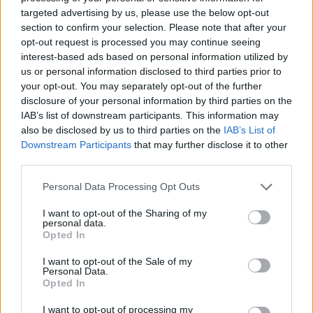
targeted advertising by us, please use the below opt-out
Commenti
(1)
section to confirm your selection. Please note that after your
opt-out request is processed you may continue seeing
interest-based ads based on personal information utilized by
us or personal information disclosed to third parties prior to
Drinaldi
ha detto:
your opt-out. You may separately opt-out of the further
disclosure of your personal information by third parties on the
15 Giugno 2026 - 16:49 alle 16:49
IAB’s list of downstream participants. This information may
also be disclosed by us to third parties on the
IAB’s List of
e bene vedere che nemmeno i luoghi di
Downstream Participants
that may further disclose it to other
culto nonsiano oramai al sicuro, i frati
third parties.
han reagito giustamente e han
Personal Data Processing Opt Outs
chiamato i carabineri. le campagne
I want to opt-out of the Sharing of my
d’informazione aiuta ma a volti non
personal data.
basta, servono piu controlli e
Opted In
prevenzione continua per non cascare
I want to opt-out of the Sale of my
Personal Data.
nei tranelli.
Opted In
I want to opt-out of processing my