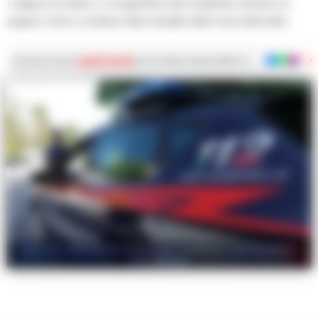
I religiosi ricordano i consigli diffusi dai Carabinieri, rifiutano di
pagare e fanno scattare il blitz stradale delle forze dell'ordine
Iscriviti ai nostri
canali social
per le ultime notizie dalla Campania con notizi
Salerno, 28enne Arrestato per Stalking: Una Ricaduta
che Allarma