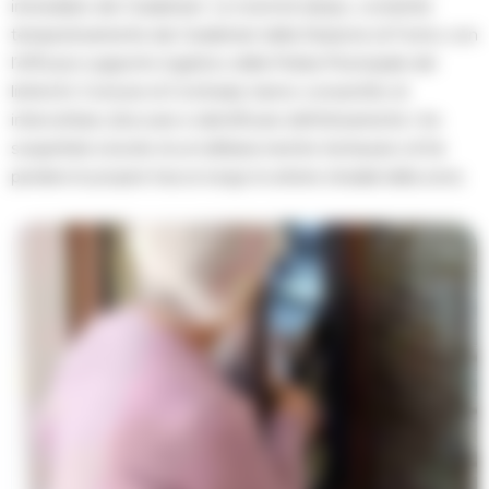
immediato dei Carabinieri. Le ricerche lampo, condotte
tempestivamente dai Carabinieri della Stazione di Forino con
l’efficace supporto logistico della Polizia Municipale del
limitrofo Comune di Contrada, hanno consentito di
intercettare, bloccare e identificare definitivamente i tre
sospettati a bordo di un’utilitaria mentre tentavano di far
perdere le proprie tracce lungo le arterie stradali della zona.