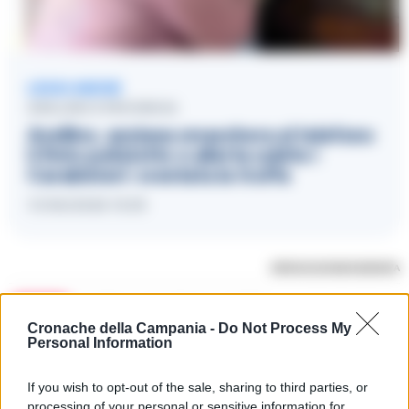
LEGGI ANCHE
AVELLINO E PROVINCIA
Avellino, anziana smaschera al telefono
il finto poliziotto e allerta subito i
Carabinieri: sventata la truffa
11/06/2026 15:39
RIPRODUZIONE RISERVATA
TAGS
Avellino
Carabinieri
Truffa
Cronache della Campania -
Do Not Process My
Personal Information
Apri commenti (1)
If you wish to opt-out of the sale, sharing to third parties, or
processing of your personal or sensitive information for