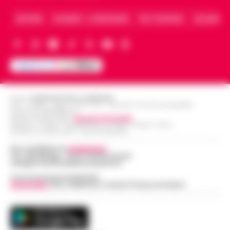
ARCHIVIO
CHI SIAMO – LA REDAZIONE
FACT CHECKING
COLLABORA
Editore
CRONACHE DELLA CAMPANIA
R.O.C.: 030531 - Reg. N. 1301/ 2016 - Tribunale Torre Annunziata (NA)
Partita IVA IT08642881216
Direttore Responsabile:
Giuseppe Del Gaudio
Redazioni : Scafati / Castellammare di Stabia / Caserta / Sarno
Indirizzo Via Sardoncelli 115 Boscoreale (NA)
Per contattare la
redazione
:
Tel / Whatsapp : 334.12.78.004 email:
web@cronachedellacampania.it
Concessionaria Pubblicità
Vivimedia
| Sky | Addendo | Teads | Presscommtech