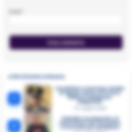
Email
*
🔥 Più letti della settimana
Carabiniere casertano suicida
in Liguria: anche la Procura
1
militare indaga per
istigazione
27 Luglio 2026
Omicidio Luca Esposito, la
confessione dell’assassino:
2
«L’ho ucciso per punizione»