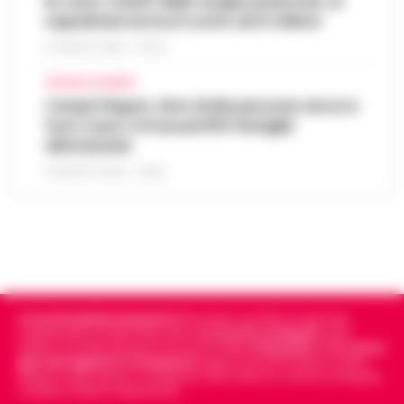
Rc Auto, il bluff delle targhe polacche: ai
napoletani arriva il conto da 5 milioni
9 AGOSTO 2026 - 06:20
CRONACA FLEGREA
Campi Flegrei, oltre 2mila persone ancora
fuori casa: a Pozzuoli 813 famiglie
allontanate
8 AGOSTO 2026 - 22:56
Cronachedellacampania.it
fondato nel 2015, è il giornale
indipendente di riferimento per le
Cronache di Napoli
, sulla
politica, sui fatti del giorno e le storie della
Campania
.
Tra i primi
giornali digitali in Campania
segue anche le notizie il calcio
Napoli e dello sport in Campania. Racconta la Cronaca di Napoli,
Caserta, Avellino e Benevento.