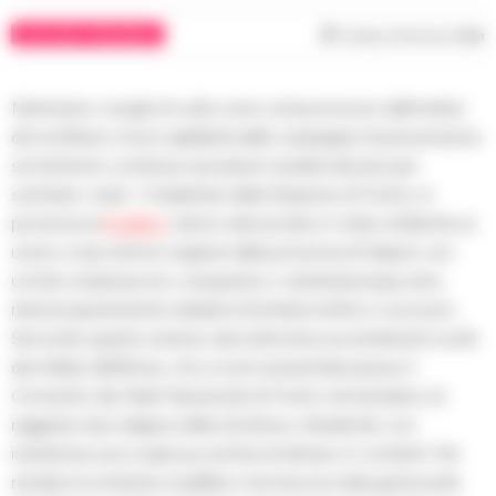
AVELLINO E PROVINCIA
Tempo di lettura
1
min
Nemmeno i luoghi di culto sono ormai al sicuro dall’ombra
dei truffatori, ma la capillarità delle campagne di prevenzione
sul territorio continua a produrre risultati decisivi per
sventare i reati. I Carabinieri della Stazione di Forino, in
provincia di
Avellino
, hanno denunciato in stato di libertà un
uomo e due donne originari della provincia di Napoli, con
un’età compresa tra i cinquanta e i settantacinque anni,
ritenuti gravemente indiziati di tentata truffa in concorso.
Secondo quanto emerso dai meticolosi accertamenti svolti
dai militari dell’Arma, i tre si sono presentati presso il
Convento dei Padri Passionisti di Forino nel tentativo di
raggirare due religiosi della struttura, chiedendo con
insistenza una cospicua somma di denaro in contanti. Per
rendere la richiesta credibile e far breccia nella generosità