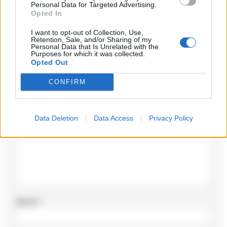
Personal Data for Targeted Advertising.
Opted In
Lascia un commento
I want to opt-out of Collection, Use,
Retention, Sale, and/or Sharing of my
Personal Data that Is Unrelated with the
Purposes for which it was collected.
Il tuo indirizzo email non sarà pubblicato.
I campi
Opted Out
obbligatori sono contrassegnati
*
CONFIRM
Commento
*
Data Deletion
Data Access
Privacy Policy
Nome
*