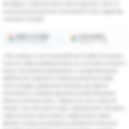
dei religiosi, i malviventi hanno finto di agire per conto e a
nome di una terza persona, teoricamente nota o legata alla
comunità ecclesiale.
Seguici su Google
Fonte preferita
→
→
Ricevi le nostre notizie
Aggiungici su Google
I frati, tuttavia, si sono insospettiti per via delle circostanze
fumose e delle modalità pressanti con cui è stato richiesto il
denaro. Ricordando perfettamente i consigli istituzionali
dell’Arma dei Carabinieri in materia di prevenzione delle
truffe, divulgati capillarmente attraverso gli organi di
informazione e mediante apposite locandine illustrative
affisse sul territorio irpino, i religiosi non sono caduti nel
tranello. Una volta messi in fuga i malintenzionati, che hanno
capito di essere stati scoperti, i religiosi hanno subito
allertato il numero di emergenza richiedendo l’intervento