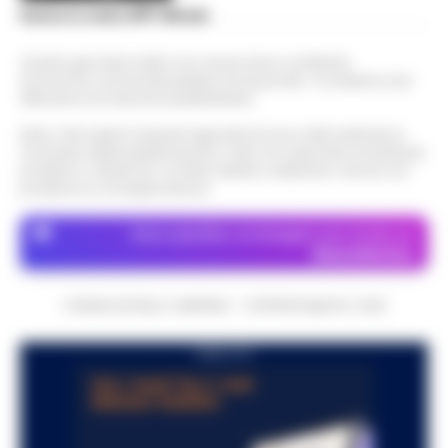
Scarica la nostra APP Ufficiale
Questo giornale inoltre non riceve alcun contributo
economico né da enti pubblici né da privati . Si sostiene solo
attraverso le inserzioni pubblicitarie.
Nota: I link esterni indicati negli articoli sono stati verificati al
momento della pubblicazione. Il sito non risponde di eventuali
problemi o disservizi: si invita l’utente a utilizzare i servizi con
prudenza e consapevolezza.
Dove specifico, le immagini sono fornite da
Depositphotos
CRONACHE DELLA CAMPANIA - COPYRIGHT@2014-2026
PUBBLICITA