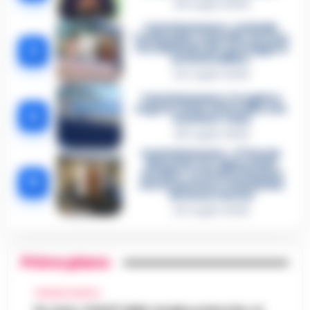
26 Luglio 2026
Castellammare, omicidio
Tommasino, il pentito accusa:
3
«Fu eliminato per proteggere
un intoccabile»
24 Luglio 2026
Castellammare, il registro
segreto delle determine che
4
«nutriva» i clan
28 Luglio 2026
Castellammare, «Ti faccio
diventare la regina delle
vendite»: le intercettazioni
5
che incastrano i fedelissimi
del boss Carolei
24 Luglio 2026
Primo piano
CRONACA NAPOLI