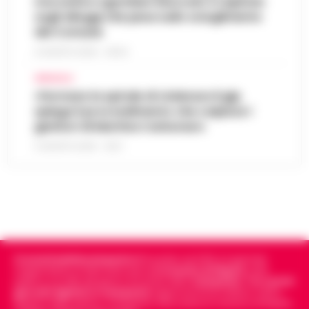
morosità e sgomberi bloccati: il capitolo
sugli alloggi che pesa sullo scioglimento
del Comune
6 AGOSTO 2026 - 06:54
AFRAGOLA
«Fermare la spirale di violenza»:il gip
spiega il provvedimento che colpisce i
genitori di Martina Carbonaro
5 AGOSTO 2026 - 18:37
Cronachedellacampania.it
fondato nel 2015, è il giornale
indipendente di riferimento per le
Cronache di Napoli
, sulla
politica, sui fatti del giorno e le storie della
Campania
.
Tra i primi
giornali digitali in Campania
segue anche le notizie il calcio
Napoli e dello sport in Campania. Racconta la Cronaca di Napoli,