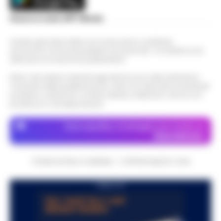
Scarica la nostra APP Ufficiale
Questo giornale inoltre non riceve alcun contributo
economico né da enti pubblici né da privati . Si sostiene solo
attraverso le inserzioni pubblicitarie.
Nota: I link esterni indicati negli articoli sono stati verificati al
momento della pubblicazione. Il sito non risponde di eventuali
problemi o disservizi: si invita l’utente a utilizzare i servizi con
prudenza e consapevolezza.
Dove specifico, le immagini sono fornite da
Depositphotos
CRONACHE DELLA CAMPANIA - COPYRIGHT@2014-2026
PUBBLICITA