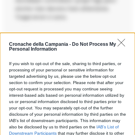
dovrebber controllare i propri figli, pero’
anche i bar devono fare attenzione.
Troppi errori ci sono.
Cronache della Campania -
Do Not Process My
Personal Information
Giovanna83
ha detto:
If you wish to opt-out of the sale, sharing to third parties, or
22 Maggio 2025 - 12:52 alle 12:52
processing of your personal or sensitive information for
targeted advertising by us, please use the below opt-out
Non capisco come sia possibile che i
section to confirm your selection. Please note that after your
minori riescano a bere alcolici cosi
opt-out request is processed you may continue seeing
facilmente. Dovrebbero esserci piu
interest-based ads based on personal information utilized by
us or personal information disclosed to third parties prior to
controlli e anche piu informazione per
your opt-out. You may separately opt-out of the further
evitare problemi futuri.
disclosure of your personal information by third parties on the
IAB’s list of downstream participants. This information may
also be disclosed by us to third parties on the
IAB’s List of
Downstream Participants
that may further disclose it to other