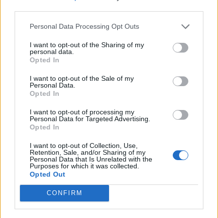
third parties.
Lascia un commento
Personal Data Processing Opt Outs
Il tuo indirizzo email non sarà pubblicato.
I campi
I want to opt-out of the Sharing of my
personal data.
obbligatori sono contrassegnati
*
Opted In
Commento
*
I want to opt-out of the Sale of my
Personal Data.
Opted In
I want to opt-out of processing my
Personal Data for Targeted Advertising.
Opted In
I want to opt-out of Collection, Use,
Retention, Sale, and/or Sharing of my
Personal Data that Is Unrelated with the
Purposes for which it was collected.
Opted Out
Nome
*
CONFIRM