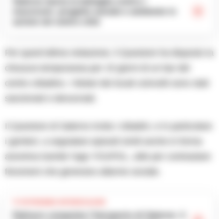
Salerno lancia la battaglia contro i
mozziconi: progetto sociale e ambiente in
azione nel centro città
Per quest’ultima violazione, il Questore ha disposto la
chiusura temporanea per 15 giorni di un bar del
centro cittadino. I titolari dei locali coinvolti sono stati
sanzionati e denunciati.
Il Questore di Salerno invita i cittadini, e in particolare
i genitori, a segnalare episodi simili anche in forma
anonima tramite l’app YOUPOL, utile per contrastare
fenomeni che generano allarme sociale.
TI POTREBBE INTERESSARE
Palinuro conquista l’Aeroporto di Salerno: il