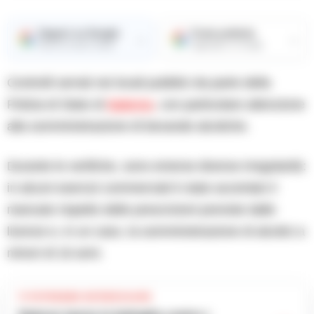
Seguici su Google
Fonte preferita
→
→
Ricevi le nostre notizie
Aggiungici su Google
Controlli serrati nei locali pubblici da parte della
Polizia di Stato di
Salerno
, con particolare attenzione
alla somministrazione di bevande alcoliche.
Durante le verifiche, sono emerse diverse irregolarità:
in alcuni esercizi commerciali è stato accertato il
mancato rispetto delle prescrizioni previste dalle
licenze e, in un caso, la somministrazione di alcolici a
minori di 16 anni.
TI POTREBBE INTERESSARE