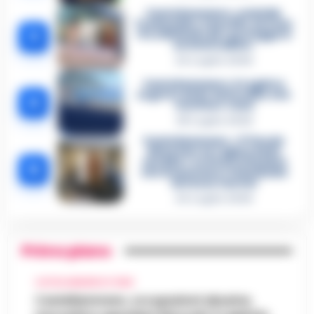
Castellammare, omicidio
Tommasino, il pentito accusa:
3
«Fu eliminato per proteggere
un intoccabile»
24 Luglio 2026
Castellammare, il registro
segreto delle determine che
4
«nutriva» i clan
28 Luglio 2026
Castellammare, «Ti faccio
diventare la regina delle
vendite»: le intercettazioni
5
che incastrano i fedelissimi
del boss Carolei
24 Luglio 2026
Primo piano
CASTELLAMMARE DI STABIA
Castellammare, occupazioni abusive,