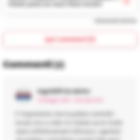
Cilento punta sui nuovi flussi turistici
RIPRODUZIONE RISERVATA
Apri commenti (2)
Commenti
(2)
Ingrid35
ha detto:
22 Maggio 2025 - 12:52 alle 12:52
E’ importante che la polizia controlli i
locali, ma a volte mi chiedo se le multe
siano effettivament efficace. I genitori