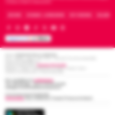
Caserta, Avellino e Benevento.
ARCHIVIO
CHI SIAMO – LA REDAZIONE
FACT CHECKING
COLLABORA
Editore
CRONACHE DELLA CAMPANIA
R.O.C.: 030531 - Reg. N. 1301/ 2016 - Tribunale Torre Annunziata (NA)
Partita IVA IT08642881216
Direttore Responsabile:
Giuseppe Del Gaudio
Redazioni : Scafati / Castellammare di Stabia / Caserta / Sarno
Indirizzo Via Sardoncelli 115 Boscoreale (NA)
Per contattare la
redazione
:
Tel / Whatsapp : 334.12.78.004 email:
web@cronachedellacampania.it
Concessionaria Pubblicità
Vivimedia
| Sky | Addendo | Teads | Presscommtech