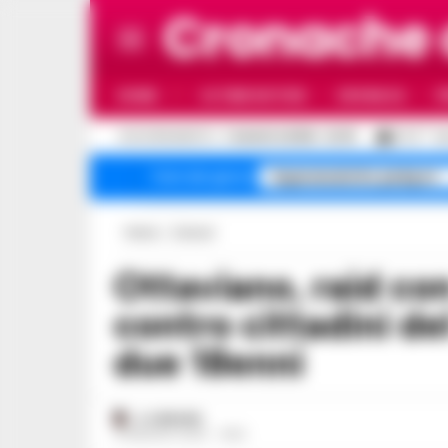
Cronache
HOME
ULTIME NOTIZIE
CRONACA
P
C
AGGIORNAMENTO :
7 AGOSTO 2026 - 22:19
27.3
N
Superenalotto jackpot
Temi del giorno
Home
Comuni
Ottaviano, raid con pistola a piombini
contro cittadini de
due 18enni
A. CARLINO
13 MAGGIO 2025 - 14:52