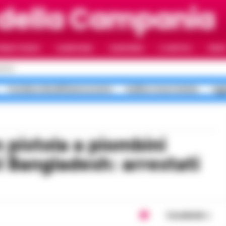
 della Campania
RIMO PIANO
CAMPANIA
CAMORRA
IL NAPOLI
VIDE
APOLI
Costiera Amalfitana scontro
bollino rosso meteo
agg
l Bangladesh: arrestati
Condividi