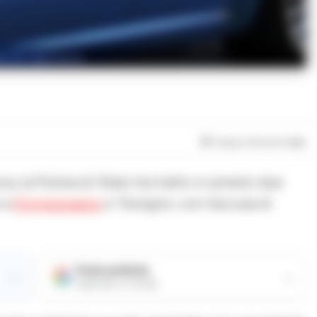
to di repertorio
Tempo di lettura
1
min
, la Polizia di Stato ha tratto in arresto due
e a
Poggiomarino
e Terzigno, con l’accusa di
Fonte preferita
→
→
Aggiungici su Google