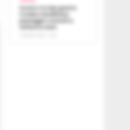
CAMPANIA
Scontro tra due gozzi in
Costiera Amalfitana,
passeggeri costretti a
tuffarsi in mare
7 AGOSTO 2026 - 19:24