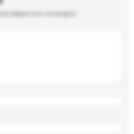
o
ampi obbligatori sono contrassegnati
*