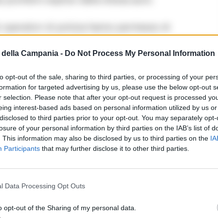
 operatori di polizia hanno permesso di
presunti responsabili dell’aggressione.
della Campania -
Do Not Process My Personal Information
di uno dei due diciottenni fermati, è stata
ombini utilizzata per compiere gli atti violenti. Il
to opt-out of the sale, sharing to third parties, or processing of your per
i identificazione da parte degli inquirenti.
formation for targeted advertising by us, please use the below opt-out s
r selection. Please note that after your opt-out request is processed y
eing interest-based ads based on personal information utilized by us or
n sono emersi elementi che possano collegare
disclosed to third parties prior to your opt-out. You may separately opt-
olitico. L’arresto dei due diciottenni
losure of your personal information by third parties on the IAB’s list of
. This information may also be disclosed by us to third parties on the
IA
luce su questo inquietante episodio di violenza
Participants
that may further disclose it to other third parties.
 nel territorio.
RIPRODUZIONE RISERVATA
l Data Processing Opt Outs
o opt-out of the Sharing of my personal data.
i commenti (1)