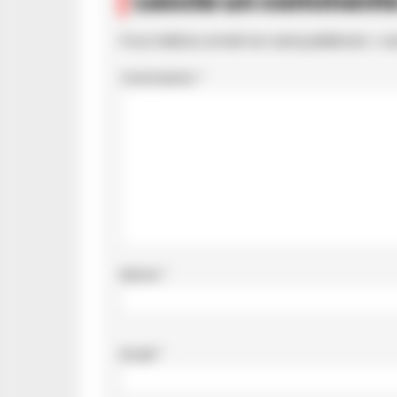
Lascia un comment
Il tuo indirizzo email non sarà pubblicato.
I c
Commento
*
Nome
*
Email
*