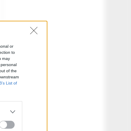
sonal or
ection to
ou may
 personal
out of the
 downstream
B’s List of