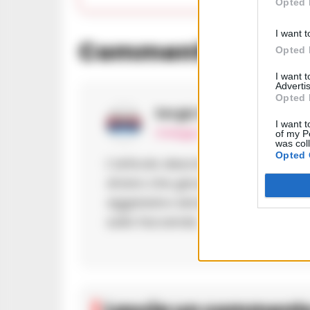
Opted 
I want t
Commenti
(1)
Opted 
I want 
Advertis
Opted 
Sergio Palmieri
ha dett
I want t
14 Maggio 2025 - 12:51 alle 12:51
of my P
was col
Opted 
L’articolo descrive una situazion
strano che giovani di questa età
aggressivo senza motivo apparente
sulla faccenda.