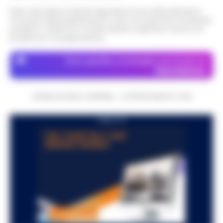
Nota: I link esterni indicati negli articoli sono stati verificati al
momento della pubblicazione. Il sito non risponde di eventuali
problemi o disservizi: si invita l’utente a utilizzare i servizi con
prudenza e consapevolezza.
Dove specifico, le immagini sono fornite da
Depositphotos
CRONACHE DELLA CAMPANIA - COPYRIGHT@2014-2026
PUBBLICITA