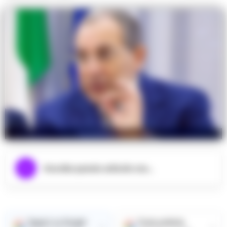
Il prefetto di Napoli
Ascolta questo articolo ora...
Seguici su Google
Fonte preferita
→
→