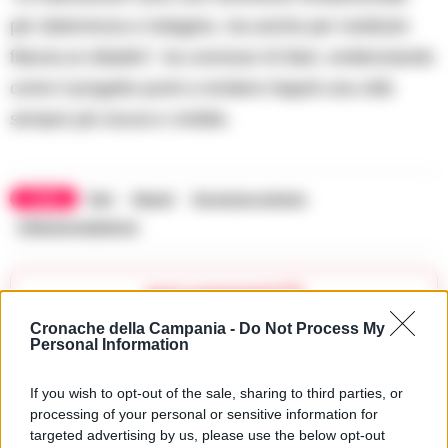
per deterrenza e indagine, ma anche per restituire
fiducia ai cittadini”, ha concluso Di Bari, evidenziando
come il progetto punti a rendere Napoli una città
sempre più sicura e vivibile.
TAGS
Bari
Napoli
Sicurezza urbana
Videosorveglianza
Apri commenti (1)
Cronache della Campania -
Do Not Process My
Personal Information
Commenti
(1)
If you wish to opt-out of the sale, sharing to third parties, or
processing of your personal or sensitive information for
targeted advertising by us, please use the below opt-out