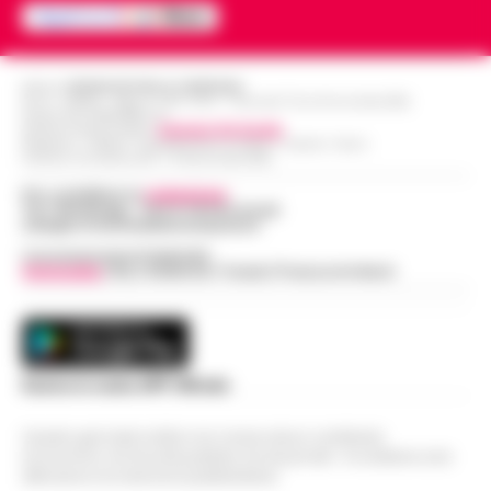
Editore
CRONACHE DELLA CAMPANIA
R.O.C.: 030531 - Reg. N. 1301/ 2016 - Tribunale Torre Annunziata (NA)
Partita IVA IT08642881216
Direttore Responsabile:
Giuseppe Del Gaudio
Redazioni : Scafati / Castellammare di Stabia / Caserta / Sarno
Indirizzo Via Sardoncelli 115 Boscoreale (NA)
Per contattare la
redazione
:
Tel / Whatsapp : 334.12.78.004 email:
web@cronachedellacampania.it
Concessionaria Pubblicità
Vivimedia
| Sky | Addendo | Teads | Presscommtech
Scarica la nostra APP Ufficiale
Questo giornale inoltre non riceve alcun contributo
economico né da enti pubblici né da privati . Si sostiene solo
attraverso le inserzioni pubblicitarie.