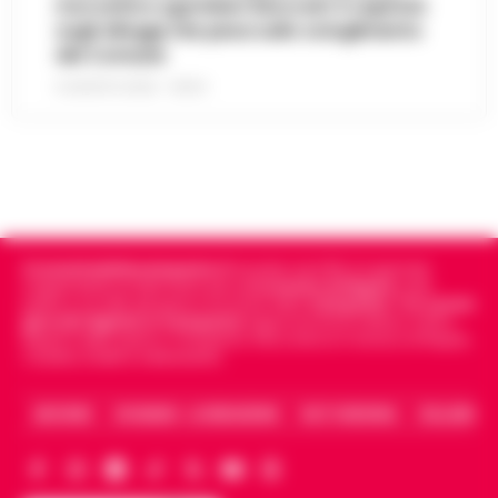
morosità e sgomberi bloccati: il capitolo
sugli alloggi che pesa sullo scioglimento
del Comune
6 AGOSTO 2026 - 06:54
Cronachedellacampania.it
fondato nel 2015, è il giornale
indipendente di riferimento per le
Cronache di Napoli
, sulla
politica, sui fatti del giorno e le storie della
Campania
.
Tra i primi
giornali digitali in Campania
segue anche le notizie il calcio
Napoli e dello sport in Campania. Racconta la Cronaca di Napoli,
Caserta, Avellino e Benevento.
ARCHIVIO
CHI SIAMO – LA REDAZIONE
FACT CHECKING
COLLABORA