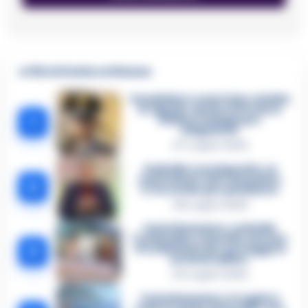
🔥 Più letti della settimana
Carabiniere casertano suicida
in Liguria: anche la Procura
1
militare indaga per
istigazione
27 Luglio 2026
Omicidio Luca Esposito, la
confessione dell’assassino:
2
«L’ho ucciso per punizione»
26 Luglio 2026
Castellammare, omicidio
Tommasino, il pentito accusa:
3
«Fu eliminato per proteggere
un intoccabile»
24 Luglio 2026
Castellammare, il registro