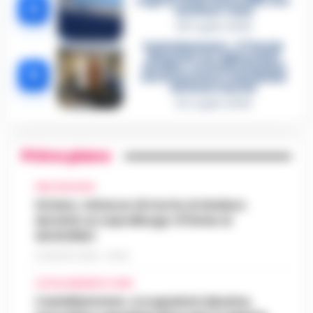
segreto delle determine che
4
«nutriva» i clan
28 Luglio 2026
Castellammare, «Ti faccio
diventare la regina delle
vendite»: le intercettazioni
5
che incastrano i fedelissimi
del boss Carolei
24 Luglio 2026
Primo piano
AREA VESUVIANA
Striano, minacce di morte al sindaco
durante un sopralluogo: 67enne ai
domiciliari
6 AGOSTO 2026 - 09:43
CASTELLAMMARE DI STABIA
Castellammare, occupazioni abusive,