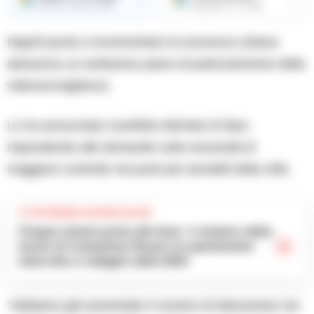
Ricevi le nostre notizie
Aggiungici su Google
Napoli punta a incrementare la sicurezza urbana
attraverso un ambizioso piano di potenziamento della
videosorveglianza.
Lo ha annunciato il prefetto Michele Di Bari,
rispondendo alle domande sulla necessità di
maggiore controllo nei punti più sensibili della città.
TI POTREBBE INTERESSARE
Cinque minuti prima del buio: il mistero della
morte di Costantino Russo tra pentimento
interrotto e indagini della DDA
“Abbiamo già aumentato il numero di telecamere nei