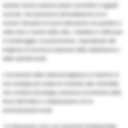
Queste risorse saranno presto convertite in appalti
concreti, che porteranno all’installazione di un
numero rilevante di nuove telecamere nei quartieri e
nelle aree a rischio della città. L’obiettivo è rafforzare
il monitoraggio e la prevenzione, rispondendo alle
esigenze di sicurezza espresse dalla cittadinanza e
dalle autorità locali.
L’incremento della videosorveglianza si inserisce in
una strategia più ampia di contrasto alla criminalità,
che combina tecnologia, presenza sul territorio delle
forze dell’ordine e collaborazione con le
amministrazioni locali.
“Le telecamere sono uno strumento fondamentale