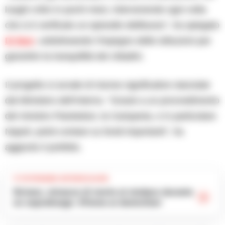
luoghi critici in pochi mesi, intervenendo ogni volta
che si è verificato un episodio delittuoso”, ha spiegato
Di Bari
, sottolineando l’impegno delle istituzioni per
garantire la tranquillità dei cittadini.
Il progetto si avvale di risorse significative stanziate
dal Ministero dell’Interno. “Grazie a un provvedimento
del ministro Piantedosi, la Campania, e in particolare
Napoli, potrà contare su fondi importanti”, ha
aggiunto il prefetto.
TI POTREBBE INTERESSARE
Striano, minacce di morte al sindaco durante
un sopralluogo: 67enne ai domiciliari