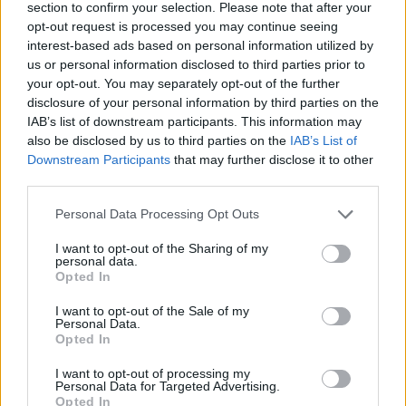
section to confirm your selection. Please note that after your
Domiziano Benedetti
ha
opt-out request is processed you may continue seeing
detto:
interest-based ads based on personal information utilized by
6 Maggio 2025 - 15:52 alle 15:52
us or personal information disclosed to third parties prior to
your opt-out. You may separately opt-out of the further
è un iniziativa buono quella di
disclosure of your personal information by third parties on the
aumentare la videosorveglianza a
IAB’s list of downstream participants. This information may
Napoli, ma spero che le telecamere non
also be disclosed by us to third parties on the
IAB’s List of
Downstream Participants
that may further disclose it to other
siano solo un modo per sprecare soldi e
third parties.
che vengano usate per reali sicurezza
dei cittadini e non solo per controllare.
Personal Data Processing Opt Outs
I want to opt-out of the Sharing of my
personal data.
Opted In
I want to opt-out of the Sale of my
Lascia un commento
Personal Data.
Opted In
Il tuo indirizzo email non sarà pubblicato.
I campi
I want to opt-out of processing my
obbligatori sono contrassegnati
*
Personal Data for Targeted Advertising.
Opted In