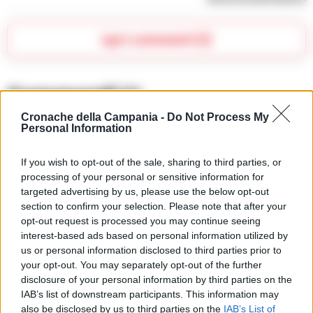
Apri commenti (1)
Commenti
(1)
Cronache della Campania -
Do Not Process My
Personal Information
Laura Ruggiero
ha detto:
If you wish to opt-out of the sale, sharing to third parties, or
6 Aprile 2025 - 08:51 alle 08:51
processing of your personal or sensitive information for
targeted advertising by us, please use the below opt-out
questo incidente è molto tragico e fa
section to confirm your selection. Please note that after your
opt-out request is processed you may continue seeing
riflettere sulle misure di sicurezza che si
interest-based ads based on personal information utilized by
devono prendere quando si va a fare
us or personal information disclosed to third parties prior to
immersioni. La sicurezza non deve mai
your opt-out. You may separately opt-out of the further
disclosure of your personal information by third parties on the
essere trascurata e serve sempre un
IAB’s list of downstream participants. This information may
piano di emergenza.
also be disclosed by us to third parties on the
IAB’s List of