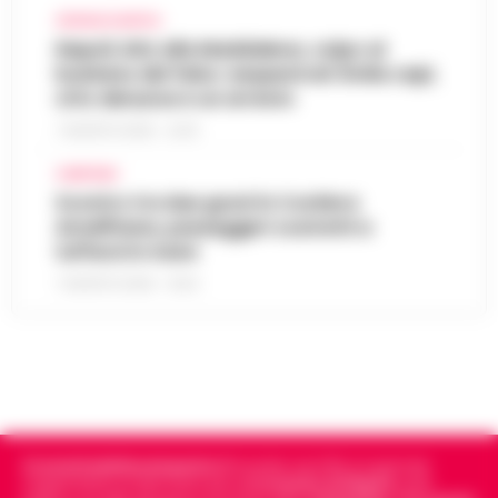
CRONACA NAPOLI
Napoli, bitz alla Maddalena, colpo al
business del falso: sequestrati 3mila capi,
otto denunce e un arresto
7 AGOSTO 2026 - 22:19
CAMPANIA
Scontro tra due gozzi in Costiera
Amalfitana, passeggeri costretti a
tuffarsi in mare
7 AGOSTO 2026 - 19:24
Cronachedellacampania.it
fondato nel 2015, è il giornale
indipendente di riferimento per le
Cronache di Napoli
, sulla