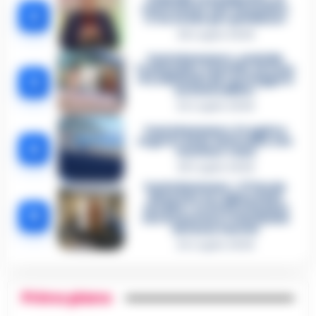
confessione dell’assassino:
2
«L’ho ucciso per punizione»
26 Luglio 2026
Castellammare, omicidio
Tommasino, il pentito accusa:
3
«Fu eliminato per proteggere
un intoccabile»
24 Luglio 2026
Castellammare, il registro
segreto delle determine che
4
«nutriva» i clan
28 Luglio 2026
Castellammare, «Ti faccio
diventare la regina delle
vendite»: le intercettazioni
5
che incastrano i fedelissimi
del boss Carolei
24 Luglio 2026
Primo piano