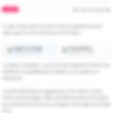
COMUNI
Tempo di lettura
1
min
Il corpo senza vita di un sub è stato recuperato ieri sera
nelle acque tra Torre del Greco ed Ercolano.
Seguici su Google
Fonte preferita
→
→
Ricevi le nostre notizie
Aggiungici su Google
La vittima, Cristofaro Lucia, di 54 anni originario di Portici ma
residente a Castellammare di Stabia, era un esperto di
immersioni.
Le prime informazioni suggeriscono che l’uomo si fosse
recato nel pomeriggio nella zona della Favorita, ad Ercolano,
per un’immersione, per poi scomparire senza dare più notizie
di sé.