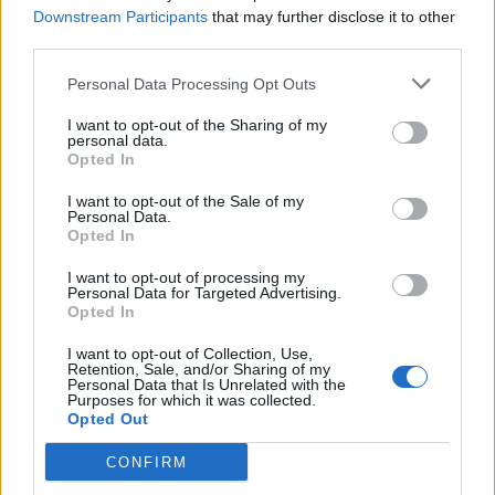
Downstream Participants
that may further disclose it to other
third parties.
Personal Data Processing Opt Outs
Lascia un commento
I want to opt-out of the Sharing of my
personal data.
Opted In
Il tuo indirizzo email non sarà pubblicato.
I campi
obbligatori sono contrassegnati
*
I want to opt-out of the Sale of my
Personal Data.
Opted In
Commento
*
I want to opt-out of processing my
Personal Data for Targeted Advertising.
Opted In
I want to opt-out of Collection, Use,
Retention, Sale, and/or Sharing of my
Personal Data that Is Unrelated with the
Purposes for which it was collected.
Opted Out
CONFIRM
Nome
*