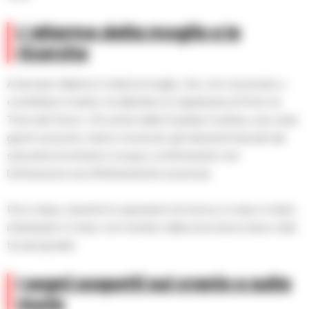
L’allarme della moglie e le
ricerche
A lanciare l’allarme è stata la moglie, che, non riuscendo a
contattare il marito, ha allertato la Capitaneria di Porto di
Torre del Greco. Gli uomini della Guardia Costiera, una volta
giunti sul posto, hanno rinvenuto gli indumenti lasciati dal
sub prima di entrare in acqua, confermando che
l’immersione era effettivamente avvenuta.
Poco dopo, durante le operazioni di ricerca, il corpo è stato
individuato in mare, non lontano dalla zona dove erano stati
trovati gli abiti.
I segni sospetti sul cranio e sulla
muta