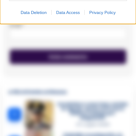
Data Deletion
Data Access
Privacy Policy
Email
*
🔥 Più letti della settimana
Carabiniere casertano suicida
in Liguria: anche la Procura
1
militare indaga per
istigazione
27 Luglio 2026
Omicidio Luca Esposito, la