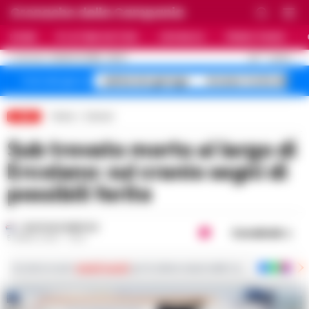
Cronache della Campania
HOME
ULTIME NOTIZIE
CRONACA
PRIMO PIANO
C
30
NAPOLI
8 AGOSTO 2026 - 09:27
AGGIORNAMENTO :
salme nei garage
Arzano Corte dei
Temi del giorno
LIVE
Home
Comuni
Sub trovato morto al largo di
Ercolano: sul cranio segni di
possibili ferite
GUSTAVO GENTILE
Condividi
5 APRILE 2025 - 13:52
Iscriviti ai nostri
canali social
per le ultime notizie dalla Campania con notizi