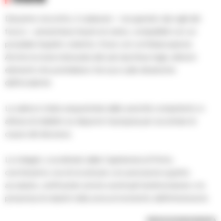
Dal primo riscontro, il cadavere – recuperato dai vigili del
fuoco – presentava traumi al cranio, compatibili con un
possibile impatto violento, forse con un’imbarcazione.
Anche la muta indossata dal sub riportava tagli, ulteriori
elementi che potrebbero far luce sulle dinamiche
dell’incidente.
La salma è stata sequestrata dalle autorità competenti, in
attesa di stabilire se disporre l’autopsia per accertare le
cause del decesso.
Le indagini, coordinate dalla Capitaneria di Porto,
cercheranno ora di ricostruire con precisione quanto
accaduto, verificando anche eventuali testimonianze o la
presenza di natanti nella zona al momento dell’immersione.
RIPRODUZIONE RISERVATA