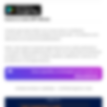
Scarica la nostra APP Ufficiale
Questo giornale inoltre non riceve alcun contributo
economico né da enti pubblici né da privati . Si sostiene solo
attraverso le inserzioni pubblicitarie.
Nota: I link esterni indicati negli articoli sono stati verificati al
momento della pubblicazione. Il sito non risponde di eventuali
problemi o disservizi: si invita l’utente a utilizzare i servizi con
prudenza e consapevolezza.
Dove specifico, le immagini sono fornite da
Depositphotos
CRONACHE DELLA CAMPANIA - COPYRIGHT@2014-2026
PUBBLICITA