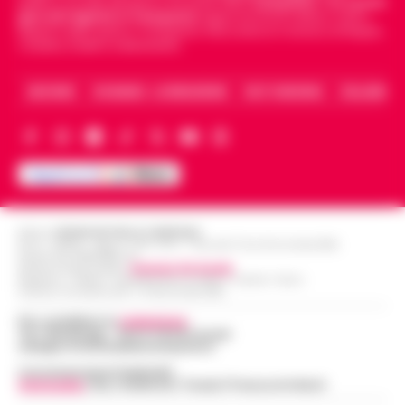
politica, sui fatti del giorno e le storie della
Campania
.
Tra i primi
giornali digitali in Campania
segue anche le notizie il calcio
Napoli e dello sport in Campania. Racconta la Cronaca di Napoli,
Caserta, Avellino e Benevento.
ARCHIVIO
CHI SIAMO – LA REDAZIONE
FACT CHECKING
COLLABORA
Editore
CRONACHE DELLA CAMPANIA
R.O.C.: 030531 - Reg. N. 1301/ 2016 - Tribunale Torre Annunziata (NA)
Partita IVA IT08642881216
Direttore Responsabile:
Giuseppe Del Gaudio
Redazioni : Scafati / Castellammare di Stabia / Caserta / Sarno
Indirizzo Via Sardoncelli 115 Boscoreale (NA)
Per contattare la
redazione
:
Tel / Whatsapp : 334.12.78.004 email:
web@cronachedellacampania.it
Concessionaria Pubblicità
Vivimedia
| Sky | Addendo | Teads | Presscommtech