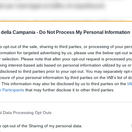
ri per reati legati al traffico di stupefacenti.
o del giovane, che ora dovrà rispondere dell’accusa
della Campania -
Do Not Process My Personal Information
etenti. L’operazione conferma l’impegno della
alità e nel monitoraggio delle misure restrittive sul
to opt-out of the sale, sharing to third parties, or processing of your per
formation for targeted advertising by us, please use the below opt-out s
r selection. Please note that after your opt-out request is processed y
eing interest-based ads based on personal information utilized by us or
disclosed to third parties prior to your opt-out. You may separately opt-
losure of your personal information by third parties on the IAB’s list of
. This information may also be disclosed by us to third parties on the
IA
Participants
that may further disclose it to other third parties.
l Data Processing Opt Outs
o opt-out of the Sharing of my personal data.