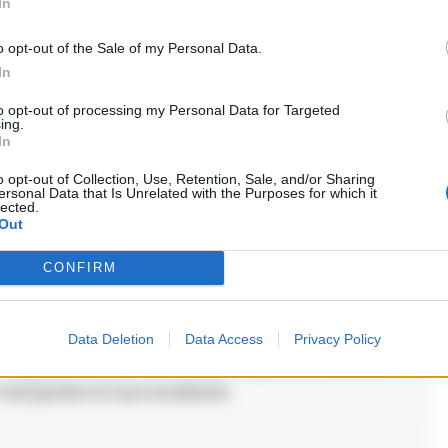
In
Volante
o opt-out of the Sale of my Personal Data.
In
i commenti (1)
to opt-out of processing my Personal Data for Targeted
ing.
In
o opt-out of Collection, Use, Retention, Sale, and/or Sharing
ersonal Data that Is Unrelated with the Purposes for which it
lected.
Out
CONFIRM
 non rispettano le leggi e pensano di poter
Data Deletion
Data Access
Privacy Policy
 il ragazzo impari da questa esperienza e che
 nel punire la sua evasione.