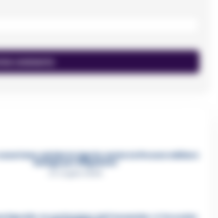
asertano suicida in Liguria: anche la Procura militare
indaga per istigazione
27 Luglio 2026
a Esposito, la confessione dell’assassino: «L’ho ucciso