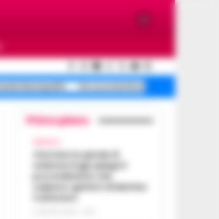
O
cendio Municipalità
De Luca smentisce
Mare sporco Maio
Primo piano
AFRAGOLA
«Fermare la spirale di
violenza»:il gip spiega il
provvedimento che
colpisce i genitori di Martina
Carbonaro
5 AGOSTO 2026 - 18:37