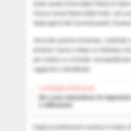
tarda serata di ieri dalla Polizia di Stat
Piazza Santa Maria della Fede, nel cuor
degli agenti del Commissariato Vicaria
Secondo quanto ricostruito, i poliziotti
territorio, hanno notato un individuo che
per evitare un controllo. Insospettiti 
raggiunto e identificato.
TI POTREBBE INTERESSARE
De Luca smentisce le ispezioni a Portici ed Ercolano: ‘Notizia falsa
e offensiva’
Dagli accertamenti è emerso il motivo de