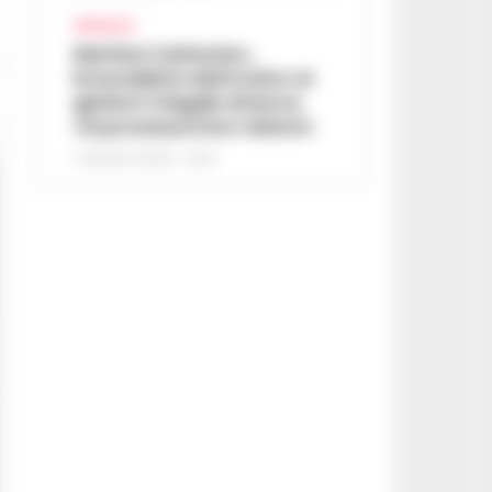
AFRAGOLA
Martina Carbonaro,
braccialetto elettronico ai
genitori: il legale attacca,
«Si processa il loro dolore»
5 AGOSTO 2026 - 12:50