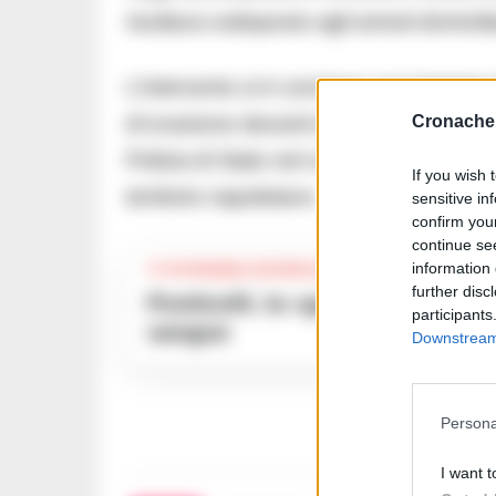
risultava sottoposto agli arresti domicilia
L’intervento si è concluso con l’arrest
Cronache 
di evasione davanti alle autorità comp
Polizia di Stato nel contrasto alla crimin
If you wish 
territorio napoletano.
sensitive in
confirm you
continue se
information 
TI POTREBBE INTERESSARE
further disc
Ponticelli, la «guerra dei ragazzini»: lo sfottò in chat finisce nel
participants
sangue
Downstream 
Persona
I want t