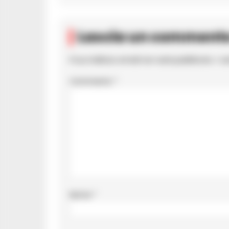
Lascia un comment
Il tuo indirizzo email non sarà pubblicato.
I c
Commento
*
Nome
*