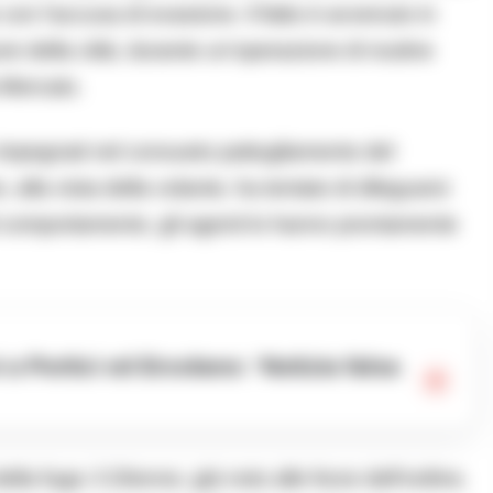
o con l’accusa di evasione. Il fatto è avvenuto in
e della città, durante un’operazione di routine
-Mercato.
, impegnati nel consueto pattugliamento del
, alla vista della volante, ha tentato di dileguarsi
dal comportamento, gli agenti lo hanno prontamente
lla fuga: il 20enne, già noto alle forze dell’ordine,