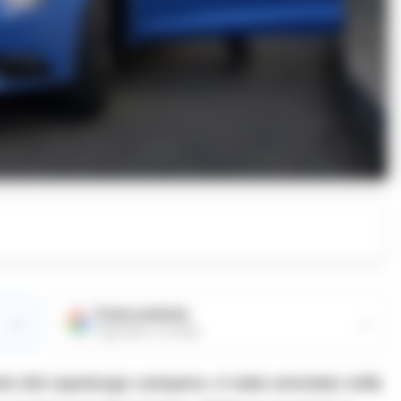
Fonte preferita
→
→
Aggiungici su Google
rio del capoluogo campano, è stato arrestato nella