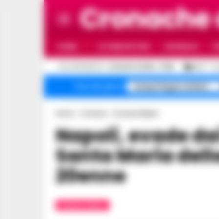
Cronache
HOME
ULTIME NOTIZIE
CRONACA
P
C
AGGIORNAMENTO :
5 AGOSTO 2026 - 21:55
26.3
N
Campi Flegrei sfollati
Temi del giorno
Home
Cronaca
Cronaca Napoli
Napoli, evade dai domiciliari in Piazza
Santa Maria dell
20enne
CRONACA NAPOLI