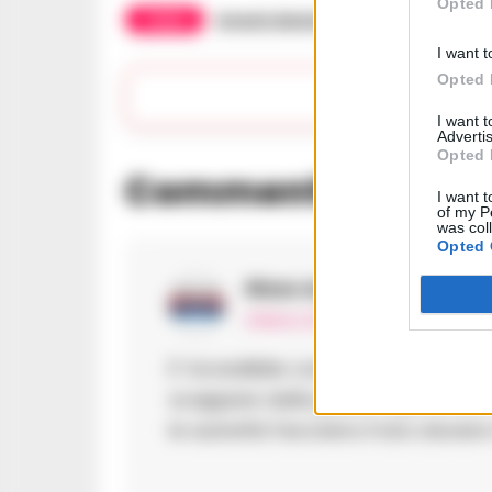
Opted 
TAGS
Arresti domiciliari
Succedeoggi
I want t
Opted 
Apr
I want 
Advertis
Opted 
Commenti
(1)
I want t
of my P
was col
Opted 
Rizzo Aroldo
ha detto:
9 Marzo 2025 - 12:23 alle 12:23
E’ incredibile come i giovani oggi
scappare dalla polizia. Spero che
le autorità facciano il loro dovere