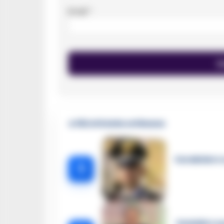
Email
*
🔥 Più letti della settimana
Carabiniere c
1
Omicidio Luc