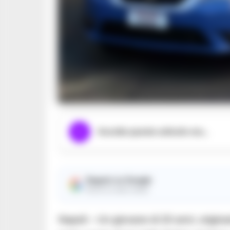
Ascolta questo articolo ora...
Seguici su Google
Ricevi le nostre notizie
Napoli – Un giovane di 20 anni, origina