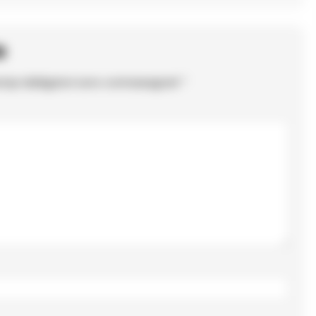
o
ampi obbligatori sono contrassegnati
*