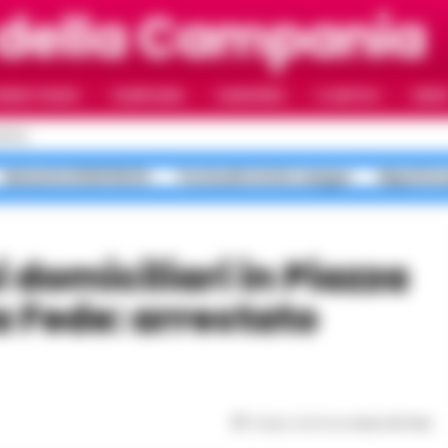
 della Campania
RIMO PIANO
CAMPANIA
CAMORRA
IL NAPOLI
VIDE
APOLI
Maturità 2026 99,8%
Ponticelli sfottò sangue
Napoli in
a Fede: arrestato
Tempo di lettura
meno di 1
min