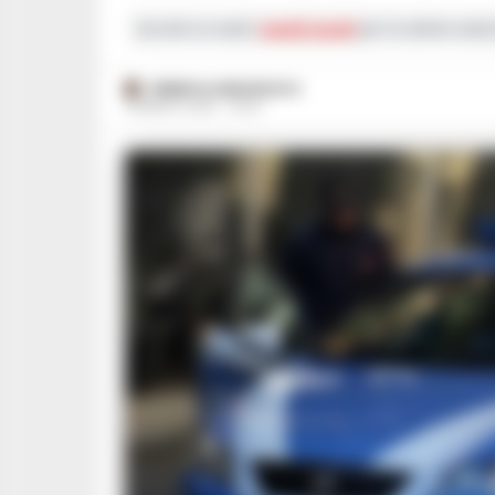
Iscriviti ai nostri
canali social
per le ultime notiz
FEDERICA ANNUNZIATA
8 MARZO 2025 - 16:20