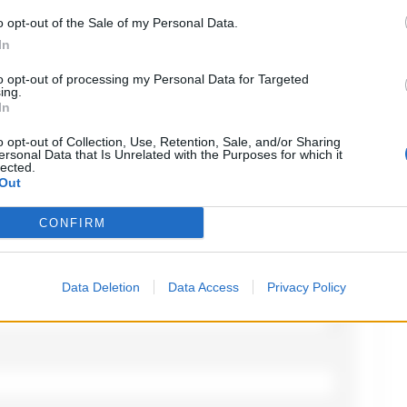
o opt-out of the Sale of my Personal Data.
In
o
to opt-out of processing my Personal Data for Targeted
ing.
In
ampi obbligatori sono contrassegnati
*
o opt-out of Collection, Use, Retention, Sale, and/or Sharing
ersonal Data that Is Unrelated with the Purposes for which it
lected.
Out
CONFIRM
Data Deletion
Data Access
Privacy Policy