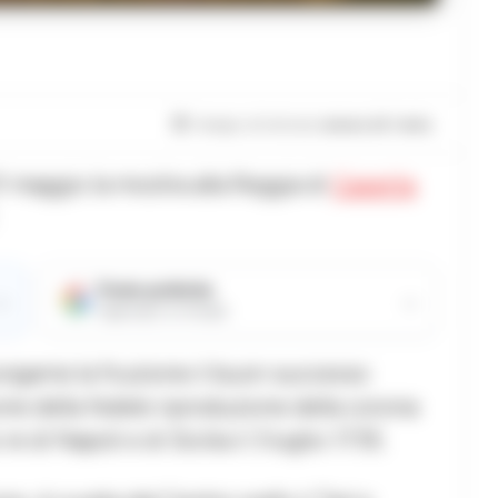
Tempo di lettura
meno di 1
min.
31 maggio la mostra alla Reggia di
Caserta
Fonte preferita
→
→
Aggiungici su Google
ungarne la fruizione il buon successo
one della fedele riproduzione della corona
 di Napoli e di Sicilia il 3 luglio 1735.