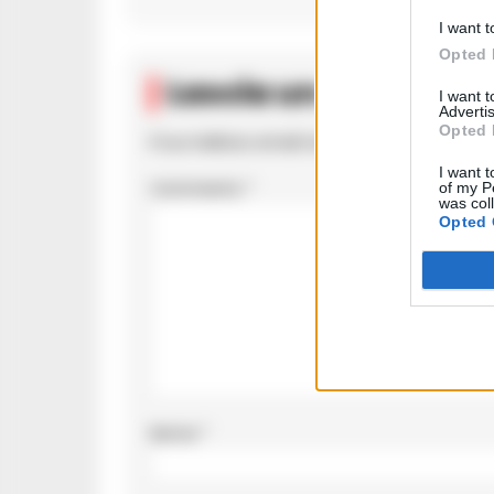
I want t
Opted 
Lascia un comment
I want 
Advertis
Opted 
Il tuo indirizzo email non sarà pubblicato.
I c
I want t
Commento
*
of my P
was col
Opted 
Nome
*