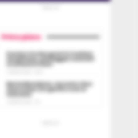
PUBBLICITA
Primo piano
Scontro tra due gozzi in Costiera
Amalfitana, passeggeri costretti
a tuffarsi in mare
7 AGOSTO 2026 - 19:24
Morte Maradona, racconto choc
al processo: Era gonfio e non si
muoveva
7 AGOSTO 2026 - 17:11
PUBBLICITA