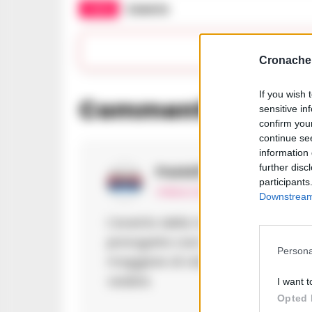
TAGS
Caserta
Apri 
Cronache 
If you wish 
Commenti
(1)
sensitive in
confirm you
continue se
information 
further disc
Paola57
ha detto:
participants
4 Marzo 2025 - 14:53 alle 14:53
Downstream 
L’evento della mostra è molto int
prorogarla cosi tanto. Forse ci 
Persona
maggiore di visitatori. La corona
vedere.
I want t
Opted 