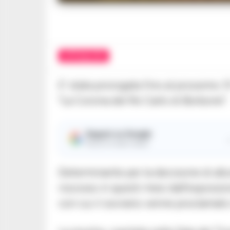
ATTUALITÀ
E’ stata prorogata fino al prossimo 
“La Corona del Re Carlo di Borbone”.
Seguici su Google
Ricevi le nostre notizie
Determinante per la decisione di all
riscosso in questi mesi dall’esposizi
con cui il sovrano venne proclamato re