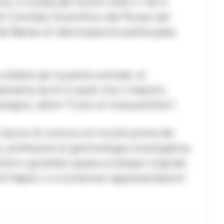
no, è curata dal Centro orafo il Tarì e
del Comitato Scientifico del Museo del
del Bando di Valorizzazione partecipata
celebre per la pietra centrale, di
amante da 41,5 carati che il maestro
segno, definì “Color di Viola perfetto”.
avoro di ricerca e di ricostruzione del
o, professore di gemmologia investigativa,
ti e gioiellieri grazie ai disegni originali,
o di Napoli, e a numerose rappresentazioni