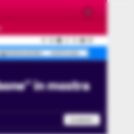
O
ggressione anziano
morti in casa
Scafati pino intrappo
Condividi