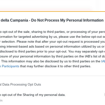
commenti (1)
della Campania -
Do Not Process My Personal Information
to opt-out of the sale, sharing to third parties, or processing of your per
formation for targeted advertising by us, please use the below opt-out s
r selection. Please note that after your opt-out request is processed y
eing interest-based ads based on personal information utilized by us or
disclosed to third parties prior to your opt-out. You may separately opt-
losure of your personal information by third parties on the IAB’s list of
. This information may also be disclosed by us to third parties on the
IA
Participants
that may further disclose it to other third parties.
eressante ma non so se sia giusto
sarebbe dovuto essere un numero
l Data Processing Opt Outs
 è bella, ma io non sono mai andata a
o opt-out of the Sharing of my personal data.
In