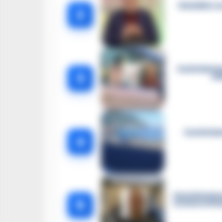
Omicidio Lu
2
Castellamma
3
el
Castellam
4
Castellammar
5
le intercetta