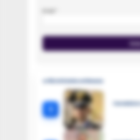
Email
*
🔥 Più letti della settimana
Carabiniere
1