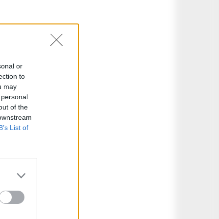
sonal or
ection to
ou may
 personal
out of the
 downstream
B’s List of