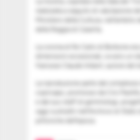
La mostra, ospitata nella Sala del Tro
realizzata a seguito di valutazione 
Ministero della Cultura, nell’ambito 
della Reggia di Caserta.
La corona di Re Carlo di Borbone era 
dimensioni eccezionali, ovvero un di
francese Claude Imbert, autore del di
La riproduzione parte dal complesso l
copricapo, promosso da Ciro Paolill
e dal suo staff di gemmologi, progettis
oggi custoditi nell’Archivio di Stat
pittoriche dell’epoca.