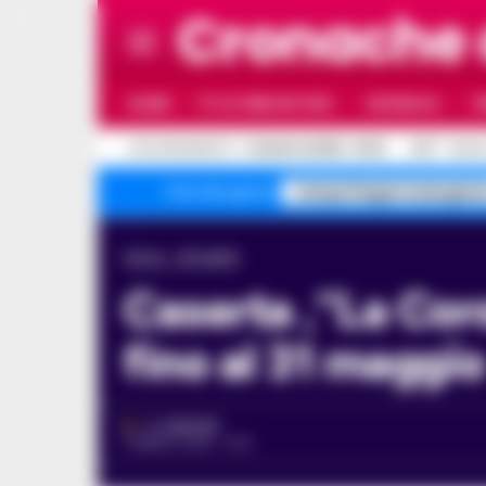
Cronache
HOME
ULTIME NOTIZIE
CRONACA
P
C
AGGIORNAMENTO :
7 AGOSTO 2026 - 20:31
31.8
NAPO
Campi Flegrei emergenz
Temi del giorno
Home
Attualità
Caserta ,”La Corona del Re Carlo di Borbone” in mostra
fino al 31 maggio
A. CARLINO
3 MARZO 2025 - 15:41