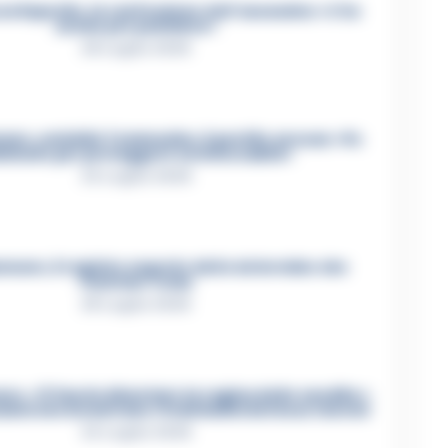
ca Esposito, la confessione dell’assassino: «L’ho
ucciso per punizione»
26 Luglio 2026
re, omicidio Tommasino, il pentito accusa: «Fu
iminato per proteggere un intoccabile»
24 Luglio 2026
mare, il registro segreto delle determine che
«nutriva» i clan
28 Luglio 2026
e, «Ti faccio diventare la regina delle vendite»:
zioni che incastrano i fedelissimi del boss Carolei
24 Luglio 2026