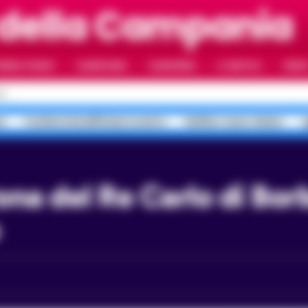
 della Campania
RIMO PIANO
CAMPANIA
CAMORRA
IL NAPOLI
VIDE
LI
a
Costiera Amalfitana scontro
bollino rosso meteo
a