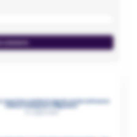
 casertano suicida in Liguria: anche la Procura
militare indaga per istigazione
27 Luglio 2026