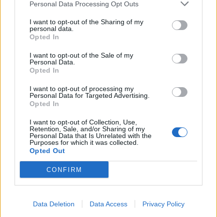
Personal Data Processing Opt Outs
TAGS
Cani
CronacheNews
Pistola
Succedeoggi
I want to opt-out of the Sharing of my
personal data.
Lascia un commento
Opted In
I want to opt-out of the Sale of my
Personal Data.
Opted In
🔥 Più letti della settimana
I want to opt-out of processing my
Personal Data for Targeted Advertising.
Carabiniere casertano suicida
Opted In
in Liguria: anche la Procura
1
militare indaga per
istigazione
I want to opt-out of Collection, Use,
Retention, Sale, and/or Sharing of my
27 Luglio 2026
Personal Data that Is Unrelated with the
Purposes for which it was collected.
Omicidio Luca Esposito, la
Opted Out
confessione dell’assassino:
2
«L’ho ucciso per punizione»
CONFIRM
26 Luglio 2026
Castellammare, omicidio
Tommasino, il pentito accusa:
Data Deletion
Data Access
Privacy Policy
3
«Fu eliminato per proteggere
un intoccabile»