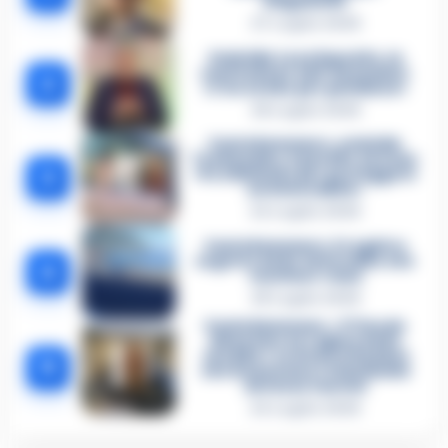
istigazione
27 Luglio 2026
Omicidio Luca Esposito, la
confessione dell’assassino:
2
«L’ho ucciso per punizione»
26 Luglio 2026
Castellammare, omicidio
Tommasino, il pentito accusa:
3
«Fu eliminato per proteggere
un intoccabile»
24 Luglio 2026
Castellammare, il registro
segreto delle determine che
4
«nutriva» i clan
28 Luglio 2026
Castellammare, «Ti faccio
diventare la regina delle
vendite»: le intercettazioni
5
che incastrano i fedelissimi
del boss Carolei
24 Luglio 2026