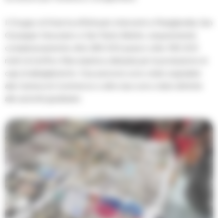
Il Gruppo di Nola ha effettuato interventi a Mariglianella, San
Giuseppe Vesuviano e San Paolo Belsito, sequestrando
complessivamente oltre 290.000 pezzi e oltre 190.000
metri di stoffa e fibra elastica utilizzata per la produzione di
capi di abbigliamento. Due persone sono state segnalate
alla Camera di Commercio e altre due sono state deferite
alle autorità giudiziarie.