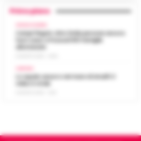
Primo piano
CRONACA FLEGREA
Campi Flegrei, oltre 2mila persone ancora
fuori casa: a Pozzuoli 813 famiglie
allontanate
8 AGOSTO 2026 - 22:56
CAMPANIA
Lo squalo azzurro nel mare di Amalfi: il
video è virale
8 AGOSTO 2026 - 13:35