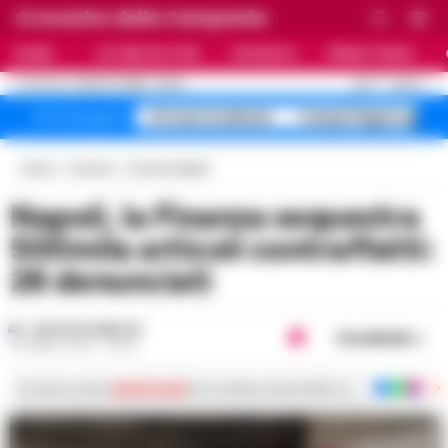
Cronache della Campania
HOME
ULTIME NOTIZIE
CRONACA
PRIMO PIANO
C
28.3
NAPOLI
8 AGOSTO 2026 - 23:24
AGGIORNAMENTO :
A1 maxi incidente
Campi Flegrei sgomb
Temi del giorno
Home
Cronaca
Cronaca Napoli
Napoli, la Finanza sequestra
500mila articoli contraffatti:
26 denunciati
GUSTAVO GENTILE
Condividi
24 APRILE 2024 - 08:45
Iscriviti ai nostri
canali social
per le ultime notizie dalla Campania con notizi