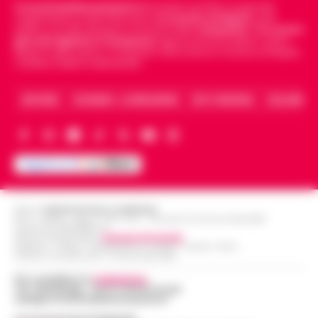
Cronachedellacampania.it
fondato nel 2015, è il giornale
indipendente di riferimento per le
Cronache di Napoli
, sulla
politica, sui fatti del giorno e le storie della
Campania
.
Tra i primi
giornali digitali in Campania
segue anche le notizie il calcio
Napoli e dello sport in Campania. Racconta la Cronaca di Napoli,
Caserta, Avellino e Benevento.
ARCHIVIO
CHI SIAMO – LA REDAZIONE
FACT CHECKING
COLLABORA
Editore
CRONACHE DELLA CAMPANIA
R.O.C.: 030531 - Reg. N. 1301/ 2016 - Tribunale Torre Annunziata (NA)
Partita IVA IT08642881216
Direttore Responsabile:
Giuseppe Del Gaudio
Redazioni : Scafati / Castellammare di Stabia / Caserta / Sarno
Indirizzo Via Sardoncelli 115 Boscoreale (NA)
Per contattare la
redazione
:
Tel / Whatsapp : 334.12.78.004 email:
web@cronachedellacampania.it