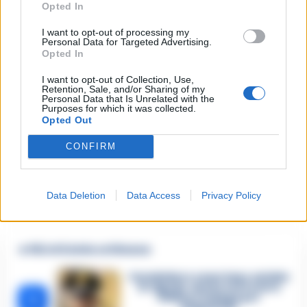
Opted In
ampio della Guardia di Finanza di Napoli per contrastare il
I want to opt-out of processing my
commercio illecito di prodotti non sicuri e/o contraffatti,
Personal Data for Targeted Advertising.
con l’obiettivo di proteggere l’economia legale, gli
Opted In
imprenditori onesti e la salute e sicurezza dei consumatori.
I want to opt-out of Collection, Use,
Retention, Sale, and/or Sharing of my
Personal Data that Is Unrelated with the
Purposes for which it was collected.
Opted Out
TAGS
Commercio
Imprenditori
Ricettazione
Succedeoggi
CONFIRM
Lascia un commento
Data Deletion
Data Access
Privacy Policy
🔥 Più letti della settimana
Carabiniere casertano suicida
in Liguria: anche la Procura
1
militare indaga per