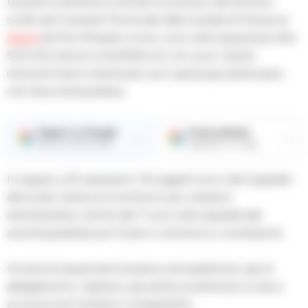
Durante le attività di controllo economico del territorio
svolte dal Comando Provinciale della Guardia di Finanza di
Napoli
dal 16 al 18 aprile scorso, sono stati sequestrati oltre
500.000 articoli contraffatti e/o non sicuri. Questi
interventi hanno interessato sia il capoluogo partenopeo
che l’area metropolitana.
Seguici su Google
Fonte preferita
→
→
Ricevi le nostre notizie
Aggiungici su Google
In seguito a 25 operazioni, 19 soggetti sono stati segnalati
alla locale Camera di Commercio per violazioni
amministrative, mentre altri 7 sono stati segnalati alle
autorità giudiziarie per frode in commercio e ricettazione.
Gli articoli sequestrati includono principalmente capi di
abbigliamento, calzature, giocattoli, prodotti per la casa e
accessori per l’estetica o la bigiotteria.