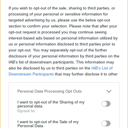
Finanza in tutta la provincia di
Napoli
If you wish to opt-out of the sale, sharing to third parties, or
processing of your personal or sensitive information for
targeted advertising by us, please use the below opt-out
Le Fiamme Gialle del I Gruppo Napoli hanno operato nel
section to confirm your selection. Please note that after your
centro storico di Napoli, Ischia ed Ercolano, sequestrando
opt-out request is processed you may continue seeing
oltre 160.000 accessori da ditte individuali e attività abusive.
interest-based ads based on personal information utilized by
us or personal information disclosed to third parties prior to
Sette responsabili sono stati segnalati alle autorità
your opt-out. You may separately opt-out of the further
competenti, di cui 5 per violazioni amministrative e 2 per
disclosure of your personal information by third parties on the
reati penali.
IAB’s list of downstream participants. This information may
also be disclosed by us to third parties on the
IAB’s List of
Downstream Participants
that may further disclose it to other
I controlli eseguiti dal II Gruppo Napoli, Frattamaggiore,
third parties.
Giugliano in Campania e Torre Annunziata hanno coinvolto
anche l’area portuale cittadina e i comuni a Nord di Napoli,
Personal Data Processing Opt Outs
nonché l’area Flegrea e Stabiese. Circa 50.000 pezzi sono
I want to opt-out of the Sharing of my
stati sequestrati, con la segnalazione amministrativa di 12
personal data.
Opted In
soggetti e la denuncia di ulteriori 3 alle autorità giudiziarie.
I want to opt-out of the Sale of my
Personal Data.
Queste operazioni fanno parte di un piano provinciale più