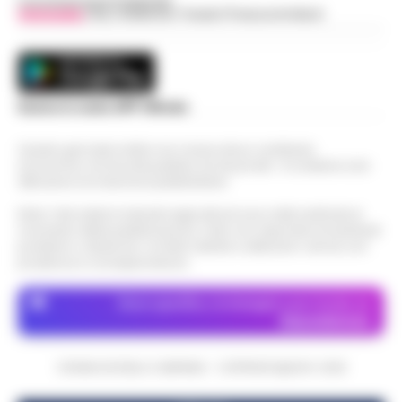
Concessionaria Pubblicità
Vivimedia
| Sky | Addendo | Teads | Presscommtech
Scarica la nostra APP Ufficiale
Questo giornale inoltre non riceve alcun contributo
economico né da enti pubblici né da privati . Si sostiene solo
attraverso le inserzioni pubblicitarie.
Nota: I link esterni indicati negli articoli sono stati verificati al
momento della pubblicazione. Il sito non risponde di eventuali
problemi o disservizi: si invita l’utente a utilizzare i servizi con
prudenza e consapevolezza.
Dove specifico, le immagini sono fornite da
Depositphotos
CRONACHE DELLA CAMPANIA - COPYRIGHT@2014-2026