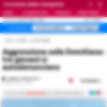
Cronache della Campania
HOME
ULTIME NOTIZIE
CRONACA
PRIMO PIANO
C
27.6
NAPOLI
8 AGOSTO 2026 - 22:56
AGGIORNAMENTO :
A1 maxi incidente
Campi Flegrei sgomb
Temi del giorno
Home
Cronaca
Cronaca Napoli
Aggressione sulla Domitiana:
tre giovani si
autodenunciano
FEDERICA ANNUNZIATA
Condividi
12 APRILE 2024 - 08:25
Iscriviti ai nostri
canali social
per le ultime notizie dalla Campania con notizi