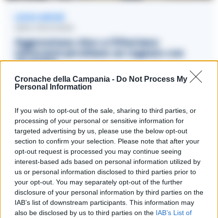
LEGGI ANCHE
AREA VESUVIANA
Aggressione choc a Ottaviano:
minorenni picchiano un ragazzo con
disabilità
Cronache della Campania -
Do Not Process My
25/08/2025 14:43
Personal Information
If you wish to opt-out of the sale, sharing to third parties, or
Gli aggressori, identificati anche grazie alle riprese diffuse
processing of your personal or sensitive information for
sui social, potrebbero essere coinvolti in reati che vanno
targeted advertising by us, please use the below opt-out
section to confirm your selection. Please note that after your
dalle lesioni aggravate al tentato omicidio. L’iscrizione nel
opt-out request is processed you may continue seeing
registro degli indagati potrebbe coinvolgere diversi soggetti
interest-based ads based on personal information utilized by
legati a famiglie camorristiche con precedenti penali.
us or personal information disclosed to third parties prior to
your opt-out. You may separately opt-out of the further
Mentre le indagini proseguono, l’eventuale coinvolgimento
disclosure of your personal information by third parties on the
IAB’s list of downstream participants. This information may
di altri soggetti nell’aggressione potrebbe portare a ulteriori
also be disclosed by us to third parties on the
IAB’s List of
sviluppi nel caso.