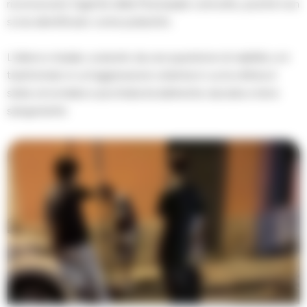
riconosciuto l’agente della Municipale coinvolto, poiché non
si era identificato come poliziotto.
L’alterco iniziale, scaturito da una questione di viabilità, si è
trasformato in un’aggressione violenta in cui la vittima è
stata circondata e picchiata brutalmente, lasciata a terra
sanguinante.