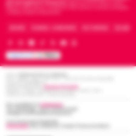
giornali digitali in Campania
segue anche le notizie il calcio
Napoli e dello sport in Campania. Racconta la Cronaca di Napoli,
Caserta, Avellino e Benevento.
ARCHIVIO
CHI SIAMO – LA REDAZIONE
FACT CHECKING
COLLABORA
Editore
CRONACHE DELLA CAMPANIA
R.O.C.: 030531 - Reg. N. 1301/ 2016 - Tribunale Torre Annunziata (NA)
Partita IVA IT08642881216
Direttore Responsabile:
Giuseppe Del Gaudio
Redazioni : Scafati / Castellammare di Stabia / Caserta / Sarno
Indirizzo Via Sardoncelli 115 Boscoreale (NA)
Per contattare la
redazione
:
Tel / Whatsapp : 334.12.78.004 email:
web@cronachedellacampania.it
Concessionaria Pubblicità
Vivimedia
| Sky | Addendo | Teads | Presscommtech