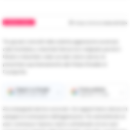
CRONACA NAPOLI
Tempo di lettura
meno di 1
min
Tre giovani coinvolti nella violenta aggressione avvenuta
sulla Domitiana, e diventati famosi loro malgrado perché il
filmato è diventato virale sul web, hanno deciso di
presentarsi spontaneamente alla Polizia Stradale di
Fuorigrotta.
Seguici su Google
Fonte preferita
→
→
Ricevi le nostre notizie
Aggiungici su Google
Accompagnati dai loro avvocati, i tre ragazzi hanno deciso di
spiegare le motivazioni dell’aggressione. Pur ammettendo di
aver commesso l’azione, hanno sottolineato di non aver