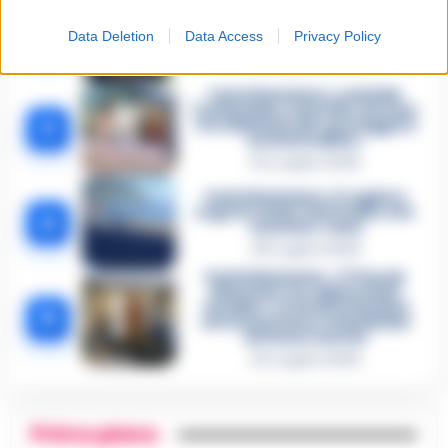
Omicidio Luca Esposito, la
confessione dell’assassino:
2
Data Deletion
Data Access
Privacy Policy
«L’ho ucciso per punizione»
26 Luglio 2026
Castellammare, omicidio
Tommasino, il pentito accusa:
3
«Fu eliminato per proteggere
un intoccabile»
24 Luglio 2026
Castellammare, il registro
segreto delle determine che
4
«nutriva» i clan
28 Luglio 2026
Castellammare, «Ti faccio
diventare la regina delle
vendite»: le intercettazioni
5
che incastrano i fedelissimi
del boss Carolei
24 Luglio 2026
Primo piano