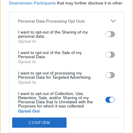
Downstream Participants
that may further disclose it to other
third parties.
Personal Data Processing Opt Outs
I want to opt-out of the Sharing of my
personal data.
TAGS
Aggressione
Domitiana
Ragazzi
Opted In
Succedeoggi
I want to opt-out of the Sale of my
Personal Data.
Opted In
Lascia un commento
I want to opt-out of processing my
Personal Data for Targeted Advertising.
Opted In
🔥 Più letti della settimana
I want to opt-out of Collection, Use,
Retention, Sale, and/or Sharing of my
Personal Data that Is Unrelated with the
Carabiniere casertano suicida
Purposes for which it was collected.
in Liguria: anche la Procura
Opted Out
1
militare indaga per
istigazione
CONFIRM
27 Luglio 2026