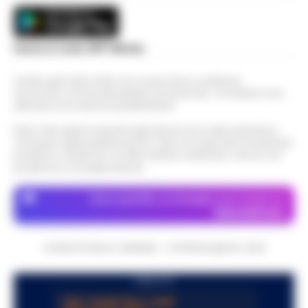
Scarica la nostra APP Ufficiale
Questo giornale inoltre non riceve alcun contributo
economico né da enti pubblici né da privati . Si sostiene solo
attraverso le inserzioni pubblicitarie.
Nota: I link esterni indicati negli articoli sono stati verificati al
momento della pubblicazione. Il sito non risponde di eventuali
problemi o disservizi: si invita l’utente a utilizzare i servizi con
prudenza e consapevolezza.
Dove specifico, le immagini sono fornite da
Depositphotos
CRONACHE DELLA CAMPANIA - COPYRIGHT@2014-2026
PUBBLICITA