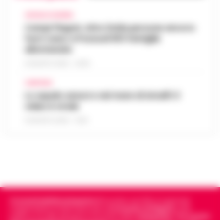
CRONACA FLEGREA
Campi Flegrei, oltre 2mila persone ancora
fuori casa: a Pozzuoli 813 famiglie
allontanate
8 AGOSTO 2026 - 22:56
CAMPANIA
Lo squalo azzurro nel mare di Amalfi: il
video è virale
8 AGOSTO 2026 - 13:35
Cronachedellacampania.it
fondato nel 2015, è il giornale
indipendente di riferimento per le
Cronache di Napoli
, sulla
politica, sui fatti del giorno e le storie della
Campania
.
Tra i primi