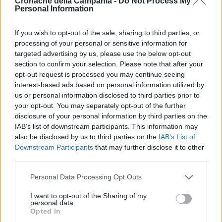
Cronache della Campania -
Do Not Process My
Personal Information
mantenere il massimo numero possibile di posti
nella serie di appartenenza, al fine di garantire i
If you wish to opt-out of the sale, sharing to third parties, or
diritti TV e altri introiti. D’altro canto, le big
processing of your personal or sensitive information for
targeted advertising by us, please use the below opt-out
preferirebbero limitare il numero di squadre, fino a
section to confirm your selection. Please note that after your
tornare anche a 16 squadre, ma appare difficile che
opt-out request is processed you may continue seeing
ciò avvenga nella situazione attuale.
interest-based ads based on personal information utilized by
us or personal information disclosed to third parties prior to
your opt-out. You may separately opt-out of the further
disclosure of your personal information by third parties on the
TAGS
CronacheNews
Serie A
IAB’s list of downstream participants. This information may
also be disclosed by us to third parties on the
IAB’s List of
Downstream Participants
that may further disclose it to other
Lascia un commento
third parties.
Personal Data Processing Opt Outs
🔥 Più letti della settimana
I want to opt-out of the Sharing of my
personal data.
Opted In
Carabiniere casertano