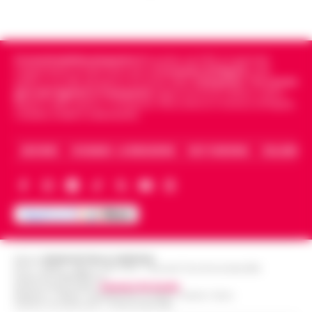
Cronachedellacampania.it
fondato nel 2015, è il giornale
indipendente di riferimento per le
Cronache di Napoli
, sulla
politica, sui fatti del giorno e le storie della
Campania
.
Tra i primi
giornali digitali in Campania
segue anche le notizie il calcio
Napoli e dello sport in Campania. Racconta la Cronaca di Napoli,
Caserta, Avellino e Benevento.
ARCHIVIO
CHI SIAMO – LA REDAZIONE
FACT CHECKING
COLLABORA
Editore
CRONACHE DELLA CAMPANIA
R.O.C.: 030531 - Reg. N. 1301/ 2016 - Tribunale Torre Annunziata (NA)
Partita IVA IT08642881216
Direttore Responsabile:
Giuseppe Del Gaudio
Redazioni : Scafati / Castellammare di Stabia / Caserta / Sarno
Indirizzo Via Sardoncelli 115 Boscoreale (NA)