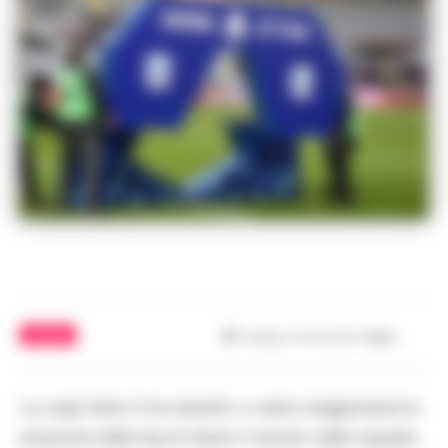
CALCIO
Tempo di lettura
1
min.
La Lega Serie A ha respinto a vasta maggioranza la
proposta delle big di ridurre il numero delle squadre