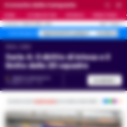
Cronache della Campania
HOME
ULTIME NOTIZIE
CRONACA
PRIMO PIANO
C
26.5
NAPOLI
7 AGOSTO 2026 - 22:19
AGGIORNAMENTO :
Superenalotto jackpot
Costiera Amal
Temi del giorno
Home
Calcio
Serie A: il diritto di intesa e il
limite delle 20 squadre
FEDERICA ANNUNZIATA
Condividi
13 FEBBRAIO 2024 - 11:21
Iscriviti ai nostri
canali social
per le ultime notizie dalla Campania con noti