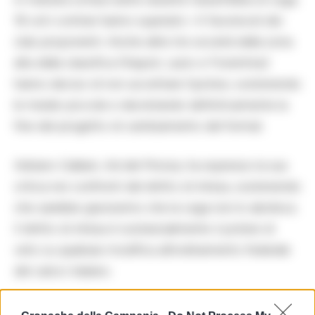
16 voti contrari hanno superato i 4 favorevoli dei
club proponenti. Anche altre tre società della zona
alta della classifica (Napoli, Lazio e Fiorentina)
hanno deciso di non accettare l’ipotesi, sostenendo
le medie-piccole e decretando definitivamente la
fine del progetto di cambiamento del format.
Adriano Galliani, Ad del Monza, ha espresso la sua
critica nei confronti del diritto di intesa, sostenendo
che sarebbe gravissimo che la Lega non lo abolisca.
Il diritto di intesa è sostanzialmente il potere di
veto su qualsiasi modifica all’ordinamento federale
del calcio italiano.
Le società medie-piccole hanno tutto l’interesse a