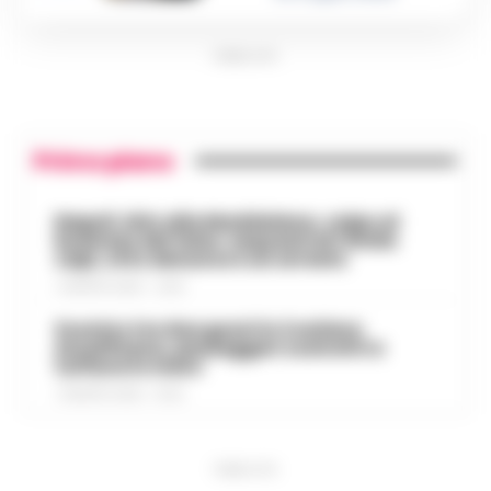
PUBBLICITA
Primo piano
Napoli, bitz alla Maddalena, colpo al
business del falso: sequestrati 3mila
capi, otto denunce e un arresto
7 AGOSTO 2026 - 22:19
Scontro tra due gozzi in Costiera
Amalfitana, passeggeri costretti a
tuffarsi in mare
7 AGOSTO 2026 - 19:24
PUBBLICITA