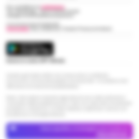
Per contattare la
redazione
:
Tel / Whatsapp : 334.12.78.004 email:
web@cronachedellacampania.it
Concessionaria Pubblicità
Vivimedia
| Sky | Addendo | Teads | Presscommtech
Scarica la nostra APP Ufficiale
Questo giornale inoltre non riceve alcun contributo
economico né da enti pubblici né da privati . Si sostiene solo
attraverso le inserzioni pubblicitarie.
Nota: I link esterni indicati negli articoli sono stati verificati al
momento della pubblicazione. Il sito non risponde di eventuali
problemi o disservizi: si invita l’utente a utilizzare i servizi con
prudenza e consapevolezza.
Dove specifico, le immagini sono fornite da
Depositphotos