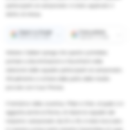
partecipanti al campionato: è stato applicato il
diritto di intesa.
Seguici su Google
Fonte preferita
→
→
Ricevi le nostre notizie
Aggiungici su Google
Adriano Galliani spiega che questo potrebbe
portare a discriminazioni e favoritismi nella
selezione delle squadre partecipanti al campionato.
Attualmente si schiera dalla parte delle medie-
piccole con il suo Monza.
Il tentativo della Juventus, Milan e Inter, al quale si è
aggiunta anche la Roma, di ridurre le squadre del
massimo campionato da 20 a 18, è stato bocciato
in maniera schiacciante durante l’assemblea di Lega.