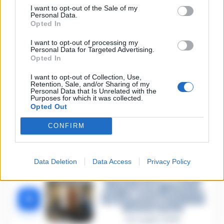
suicida in Liguria: anche la
1
Procura militare indaga per
I want to opt-out of the Sale of my
Personal Data.
istigazione
Opted In
27 Luglio 2026
I want to opt-out of processing my
Omicidio Luca Esposito, la
Personal Data for Targeted Advertising.
confessione dell’assassino:
2
Opted In
«L’ho ucciso per punizione»
26 Luglio 2026
I want to opt-out of Collection, Use,
Retention, Sale, and/or Sharing of my
Castellammare, omicidio
Personal Data that Is Unrelated with the
Tommasino, il pentito
Purposes for which it was collected.
3
accusa: «Fu eliminato per
Opted Out
proteggere un intoccabile»
24 Luglio 2026
CONFIRM
Castellammare, il registro
segreto delle determine
4
che «nutriva» i clan
Data Deletion
Data Access
Privacy Policy
28 Luglio 2026
Castellammare, «Ti faccio
diventare la regina delle
vendite»: le intercettazioni
5
che incastrano i fedelissimi
del boss Carolei
24 Luglio 2026