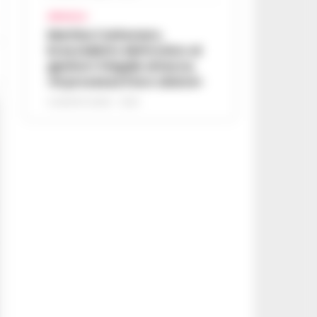
AFRAGOLA
Martina Carbonaro,
braccialetto elettronico ai
genitori: il legale attacca,
«Si processa il loro dolore»
5 AGOSTO 2026 - 12:50