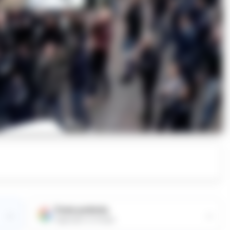
Fonte preferita
→
→
Aggiungici su Google