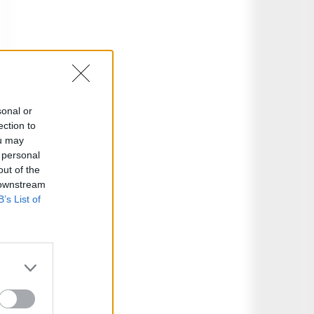
sonal or
ection to
ou may
 personal
out of the
 downstream
B’s List of