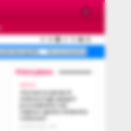
O
cendio Municipalità
De Luca smentisce
Mare sporco Maio
Primo piano
AFRAGOLA
«Fermare la spirale di
violenza»:il gip spiega il
provvedimento che
colpisce i genitori di Martina
Carbonaro
5 AGOSTO 2026 - 18:37