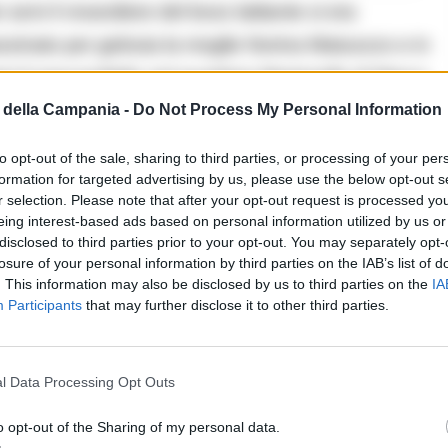
anni il vivandiere del boss latitante si era
sinato per gelosia la moglie Norina Matuozzo e in
ori il nascondiglio nel quartiere Marianella di Marco
della Campania -
Do Not Process My Personal Information
to opt-out of the sale, sharing to third parties, or processing of your per
dia scatenò la violenta reazione del clan Di Lauro.
formation for targeted advertising by us, please use the below opt-out s
r selection. Please note that after your opt-out request is processed y
i stessi familiari del pentito che poi nei giorni
eing interest-based ads based on personal information utilized by us or
Salvatore Tamburrino di fare attenzione anche a un
disclosed to third parties prior to your opt-out. You may separately opt-
losure of your personal information by third parties on the IAB’s list of
. This information may also be disclosed by us to third parties on the
IA
Participants
that may further disclose it to other third parties.
l Data Processing Opt Outs
o opt-out of the Sharing of my personal data.