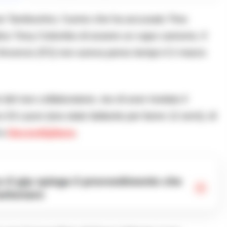
tore Tamburrino, l’uomo che ha accusato Tina
dico Tony Colombo di essere un capo camorra. Il
Vincenzo (F2) non aveva perso tempo il 2 marzo
 del neo collaboratore, reo di aver rivelato il
Di Lauro (era stato latitante per bene 12 anni), di
a
Secondigliano
.
Carbonaro