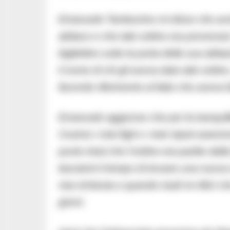
Emanuele Tamburrino mi disse che avre
abitavo e che tale ordine era provenu
bigliettino sotto la porta della sua abi
il nome di chi gli aveva dato tale ordine, 
facendo riferimento al fatto che aveva 
Emanuele aggiunse che per la tranquilli
Cosimo i miei figli e i miei nipoti sar
punto intuii che l’ordine era partito da
lasciarmi il tempo di trovare una nuov
mia richiesta e quando risalì mi riferì 
giorni.