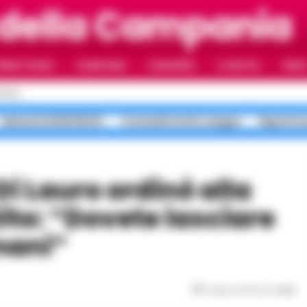
 della Campania
RIMO PIANO
CAMPANIA
CAMORRA
IL NAPOLI
VIDE
APOLI
Maturità 2026 99,8%
Ponticelli sfottò sangue
Napoli in
ito: “Dovete lasciare
mani”
Tempo di lettura
4
min