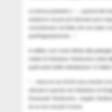
La donna protestò e,
“…i parenti del ma
andarono via per poi ritornare poco do
consistevano nel fatto che era stato co
quell’appartamento…”.
In effetti, così come riferito alla pattugl
madre di Salvatore Tamburrino indica
quali autori delle intimidazioni. E infatt
“… Verso le ore 20.00 circa mentre mi 
ubicata in questa via Il Barbiere di Siv
Emanuele Tamburrino, Angelo Tamburrino
di cui non ricordo il nome.