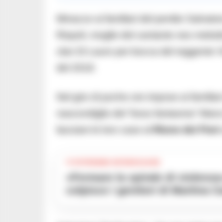
Minacce ai familiari del pentito Salva
Rispoli, moglie del cantante neo melo
clan Di Lauro per bocca del reggente 
del 2019.
Nel giro di poche ore impose ai familiari
nascondiglio del “boss fantasma” Marco 
lasciare le loro case al
Rione dei Fiori
TI POTREBBE INTERESSARE
«Fermare la spirale di violenza»:il gip spiega il provvedimento che
colpisce i genitori di Martina 