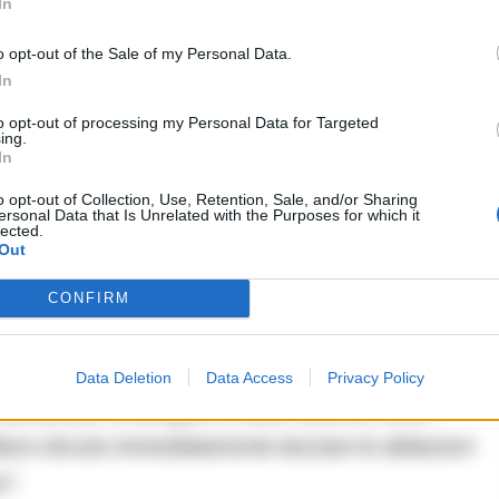
In
o ha confermato la detenzione in carcere per
Tina
o opt-out of the Sale of my Personal Data.
ioni ambientali, alcune fatte anche in carcere e che
In
ella
Vinella Grassi
e il clan Di Lauro che nel mesi
to opt-out of processing my Personal Data for Targeted
 27 persone.
ing.
In
, la mamma di Tamburrino fermò una pattuglia della
o opt-out of Collection, Use, Retention, Sale, and/or Sharing
ersonal Data that Is Unrelated with the Purposes for which it
lected.
 la vigilanza presso la sua abitazione, raccontò che:
Out
 stesso quartiere, e due dei suoi nipoti, alla luce
CONFIRM
 si erano presentati la sera stessa presso
le il Barbiere di Siviglia nr. 30 Corte C, …
Data Deletion
Data Access
Privacy Policy
dendo per la famiglia DI Lauro affinché fosse
bbero dovuto immediatamente lasciare le abitazioni
i”.