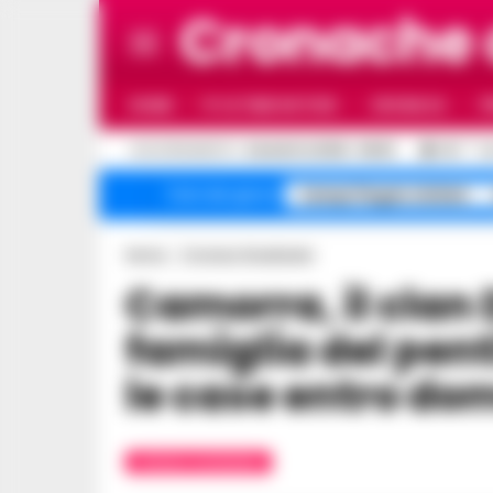
Cronache
HOME
ULTIME NOTIZIE
CRONACA
P
C
AGGIORNAMENTO :
6 AGOSTO 2026 - 06:03
25.1
N
Campi Flegrei sfollati
Temi del giorno
Home
Cronaca Giudiziaria
Camorra, il clan Di Lauro ordinò alla
famiglia del pent
le case entro do
CRONACA GIUDIZIARIA