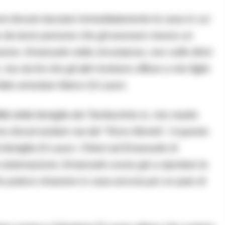
i dovuto lasciare immediatamente la casa in cui
to da terze persone che gli avevano messo un
tazione. Emanuele nella circostanza, non volle dirmi
ma sia fui che gli altri rivolsero offese a mio figlio
fatto arrestare Marco Di Lauro.
tà della famiglia dei Tamburrinio io, mio marito
emmo dovuti andare via dal “Terzo Mondo”. A questo
lla famiglia Di Lauro. Chiesi ad Emanuele di
a sistemazione; Emanuele scese giù a riportare la
che potevo rimanere in casa ancora per un paio di