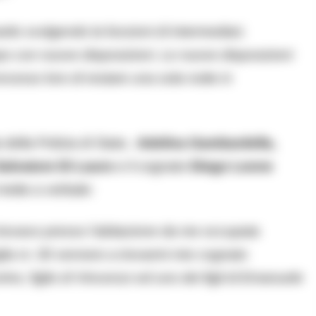
rito svolgendo la funzioni di intermediari,
po con nuove disposizioni. Le nuove disposizioni
ncesso loro di restare una sola notte in
ia della Polizia di Stato,
Adelina Gambardella,
Salvatore Di Lauro
e il cognato
Diego Leone
i mette a verbale:
trovavo presso l’abitazione da me occupata
iglia nr. 30 vennero a trovarmi mio cognato
, figlio di Vincenzo ed uno dei figli di Emanuele