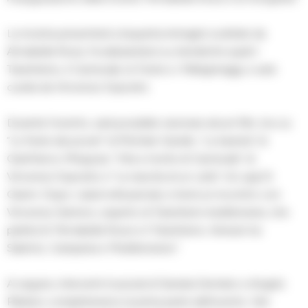
La mostra presenterà cinquanta immagini scattate da
Annabella Rossi, focalizzandosi su tematiche quali il
Tarantismo, il Carnevale, le Feste e i Pellegrinaggi, e sarà
curata da Vincenzo Esposito.
Durante l’evento, sarà possibile visionare alcuni film, tra cui
“Le feste dei poveri” di Michele Gandin, “La taranta” di
Gianfranco Mingozzi, “Vita e morte di Carnevale” di
Vincenzo Esposito e “La nascita di un culto” di Luigi Di
Gianni. Dopo i saluti istituzionali, si terrà un incontro con
Vincenzo Santoro, esperto di Tarantismi mediterranei, che
parlerà di “Annabella Rossi e il Tarantismo: itinerari tra
Salento, Campania e Mediterraneo”.
A seguire, interventi musicali di Daniela Dentato e Angelo
Plaitano completeranno la prima parte dell’evento. Nel