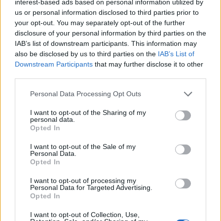
interest-based ads based on personal information utilized by
Giovanna Marini, cd doppio (con Roberto Raheli), Aramirè
us or personal information disclosed to third parties prior to
2004; Il ritorno della taranta. Storia della rinascita della
your opt-out. You may separately opt-out of the further
musica popolare salentina, Squilibri 2009; Odino nelle terre
disclosure of your personal information by third parties on the
del rimorso. Eugenio Barba e l’Odin Teatret in Salento e
IAB’s list of downstream participants. This information may
also be disclosed by us to third parties on the
IAB’s List of
Sardegna (1973-1975), Squilibri 2017; Rito e passione.
Downstream Participants
that may further disclose it to other
Conversazioni intorno alla musica popolare salentina,
third parties.
Itinerarti 2019; Il ballo della pizzica pizzica, Itinerarti 2019
Personal Data Processing Opt Outs
(con Franca Tarantino); Il tarantismo mediterraneo. Una
cartografia culturale, Itinerarti 2021. Su questi temi cura
I want to opt-out of the Sharing of my
personal data.
anche un blog, www.vincenzosantoro.it. Attualmente è
Opted In
responsabile del Dipartimento Cultura, Turismo e Agricoltura
dell’Associazione Nazionale dei Comuni Italiani.
I want to opt-out of the Sale of my
Personal Data.
Opted In
I want to opt-out of processing my
TAGS
CronacheNews
Salerno
Personal Data for Targeted Advertising.
Opted In
I want to opt-out of Collection, Use,
Lascia un commento