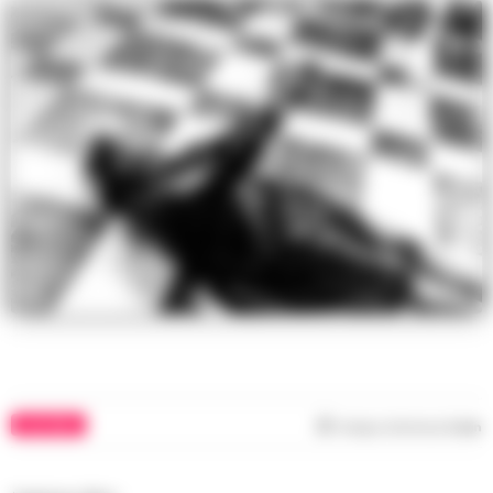
CULTURA
Tempo di lettura
2
min