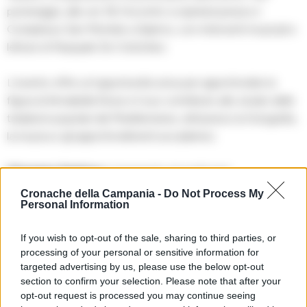
pomeriggio, alle ore 18, l’incontro si ripeterà presso il
Complesso San Michele a Salerno, con interventi musicali e
letture di Pasquale De Cristofaro.
L’evento offre un’opportunità unica per approfondire la
figura di Annabella Rossi e il suo contributo allo studio delle
tradizioni popolari del Mediterraneo, attraverso la fotografia,
la musica e gli approfondimenti accademici.
Vincenzo Santoro
è impegnato da molti anni
nell’organizzazione di iniziative ed eventi sulle musiche e
Cronache della Campania -
Do Not Process My
Personal Information
culture popolari del Mezzogiorno. Le sue pubblicazioni più
importanti in questo campo sono: Il ritmo meridiano. La
If you wish to opt-out of the sale, sharing to third parties, or
pizzica e le identità danzanti del Salento (con Sergio
processing of your personal or sensitive information for
Torsello), Aramirè 2002; Uccio Aloisi. I colori della terra.
targeted advertising by us, please use the below opt-out
Canti e racconti di un musicista popolare (con Sergio
section to confirm your selection. Please note that after your
opt-out request is processed you may continue seeing
Torsello e Roberto Raheli), Aramirè 2004; Il Salento di