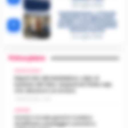
28 Luglio 2026
Castellammare, «Ti faccio
diventare la regina delle
vendite»: le intercettazioni
5
che incastrano i fedelissimi
del boss Carolei
24 Luglio 2026
Primo piano
CRONACA NAPOLI
Napoli, bitz alla Maddalena, colpo al
business del falso: sequestrati 3mila capi,
otto denunce e un arresto
7 AGOSTO 2026 - 22:19
CAMPANIA
Scontro tra due gozzi in Costiera
Amalfitana, passeggeri costretti a