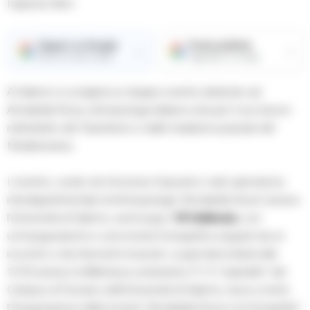
Ingresso libro.
Seguici su Google
Fonte preferita
→
→
Ricevi le nostre notizie
Aggiungici su Google
A Salerno si svolgerà un doppio evento dedicato ad
Annabella Rossi, antropologa italiana nota per il suo lavoro
nell’ambito del Tarantismo e delle tradizioni popolari del
Mediterraneo.
L’evento, curato da Vincenzo Esposito e dal Laboratorio
interdipartimentale di Antropologia “Annabella Rossi” presso
l’Università di Salerno, avrà luogo il
15 febbraio
, con
un’inaugurazione e una mostra fotografica seguite da un
incontro e da interventi musicali. La giornata inizierà alle
10:30 presso la Biblioteca umanistica “E. R. Caianiello” del
Campus di Fisciano dell’Università di Salerno, dove si terrà
l’inaugurazione della mostra “Annabella Rossi e la fotografia”.