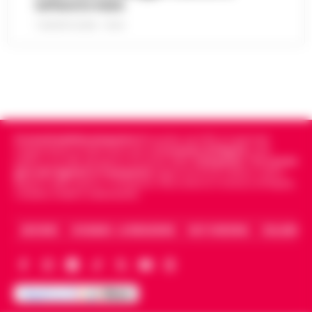
tuffarsi in mare
7 AGOSTO 2026 - 19:24
Cronachedellacampania.it
fondato nel 2015, è il giornale
indipendente di riferimento per le
Cronache di Napoli
, sulla
politica, sui fatti del giorno e le storie della
Campania
.
Tra i primi
giornali digitali in Campania
segue anche le notizie il calcio
Napoli e dello sport in Campania. Racconta la Cronaca di Napoli,
Caserta, Avellino e Benevento.
ARCHIVIO
CHI SIAMO – LA REDAZIONE
FACT CHECKING
COLLABORA