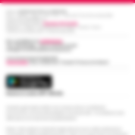
Editore
CRONACHE DELLA CAMPANIA
R.O.C.: 030531 - Reg. N. 1301/ 2016 - Tribunale Torre Annunziata (NA)
Partita IVA IT08642881216
Direttore Responsabile:
Giuseppe Del Gaudio
Redazioni : Scafati / Castellammare di Stabia / Caserta / Sarno
Indirizzo Via Sardoncelli 115 Boscoreale (NA)
Per contattare la
redazione
:
Tel / Whatsapp : 334.12.78.004 email:
web@cronachedellacampania.it
Concessionaria Pubblicità
Vivimedia
| Sky | Addendo | Teads | Presscommtech
Scarica la nostra APP Ufficiale
Questo giornale inoltre non riceve alcun contributo
economico né da enti pubblici né da privati . Si sostiene solo
attraverso le inserzioni pubblicitarie.
Nota: I link esterni indicati negli articoli sono stati verificati al
momento della pubblicazione. Il sito non risponde di eventuali