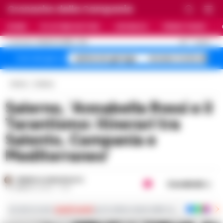
Cronache della Campania
HOME
ULTIME NOTIZIE
CRONACA
PRIMO PIANO
C
30
NAPOLI
8 AGOSTO 2026 - 11:21
AGGIORNAMENTO :
salme nei garage
Arzano Corte dei
Temi del giorno
Home
Cultura
Salerno, ‘Annabella Rossi e il
Tarantismo: itinerari tra
Salento, Campania e
Mediterraneo’
FEDERICA ANNUNZIATA
Condividi
14 FEBBRAIO 2024 - 17:37
Iscriviti ai nostri
canali social
per le ultime notizie dalla Campania con notizi