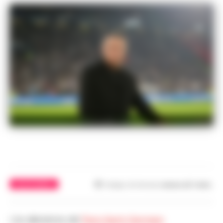
Christophe Galtier
CALCIO NAPOLI
Tempo di lettura
meno di 1
min.
L’ex allenatore del
Paris Saint-Germain