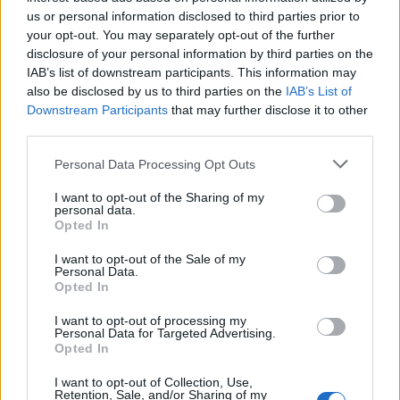
us or personal information disclosed to third parties prior to
your opt-out. You may separately opt-out of the further
🔥 Più letti della settimana
disclosure of your personal information by third parties on the
IAB’s list of downstream participants. This information may
Carabiniere casertano
suicida in Liguria: anche la
also be disclosed by us to third parties on the
IAB’s List of
1
Procura militare indaga per
Downstream Participants
that may further disclose it to other
istigazione
third parties.
27 Luglio 2026
Personal Data Processing Opt Outs
Omicidio Luca Esposito, la
confessione dell’assassino:
2
«L’ho ucciso per punizione»
I want to opt-out of the Sharing of my
personal data.
26 Luglio 2026
Opted In
Castellammare, omicidio
Tommasino, il pentito
I want to opt-out of the Sale of my
3
accusa: «Fu eliminato per
Personal Data.
proteggere un intoccabile»
Opted In
24 Luglio 2026
I want to opt-out of processing my
Personal Data for Targeted Advertising.
Castellammare, il registro
segreto delle determine
Opted In
4
che «nutriva» i clan
28 Luglio 2026
I want to opt-out of Collection, Use,
Retention, Sale, and/or Sharing of my