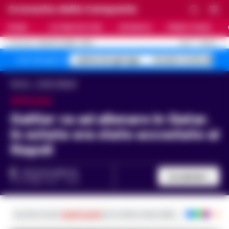
Cronache della Campania
HOME
ULTIME NOTIZIE
CRONACA
PRIMO PIANO
C
32.4
NAPOLI
8 AGOSTO 2026 - 12:02
AGGIORNAMENTO :
salme nei garage
Arzano Corte dei
Temi del giorno
Home
Calcio Napoli
UFFICIALE
Galtier va ad allenare in Qatar.
In estate era stato accostato al
Napoli
GUSTAVO GENTILE
Condividi
12 OTTOBRE 2023 - 15:00
Iscriviti ai nostri
canali social
per le ultime notizie dalla Campania con noti