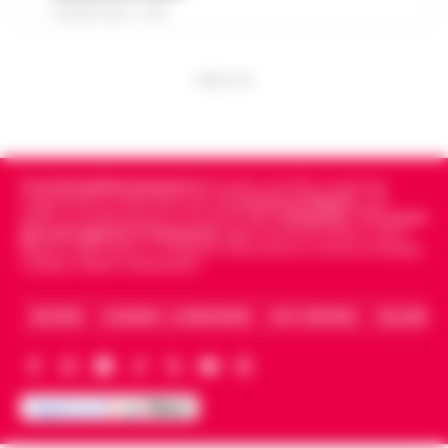
7 AGOSTO 2026 - 19:24
PUBBLICITA
Cronachedellacampania.it
fondato nel 2015, è il giornale
indipendente di riferimento per le
Cronache di Napoli
, sulla
politica, sui fatti del giorno e le storie della
Campania
.
Tra i primi
giornali digitali in Campania
segue anche le notizie il calcio
Napoli e dello sport in Campania. Racconta la Cronaca di Napoli,
Caserta, Avellino e Benevento.
ARCHIVIO
CHI SIAMO – LA REDAZIONE
FACT CHECKING
COLLABORA