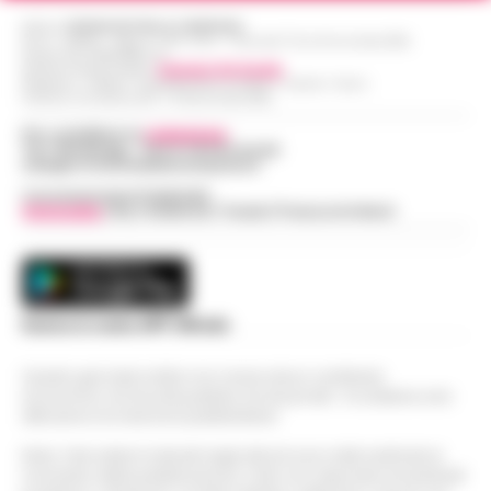
Editore
CRONACHE DELLA CAMPANIA
R.O.C.: 030531 - Reg. N. 1301/ 2016 - Tribunale Torre Annunziata (NA)
Partita IVA IT08642881216
Direttore Responsabile:
Giuseppe Del Gaudio
Redazioni : Scafati / Castellammare di Stabia / Caserta / Sarno
Indirizzo Via Sardoncelli 115 Boscoreale (NA)
Per contattare la
redazione
:
Tel / Whatsapp : 334.12.78.004 email:
web@cronachedellacampania.it
Concessionaria Pubblicità
Vivimedia
| Sky | Addendo | Teads | Presscommtech
Scarica la nostra APP Ufficiale
Questo giornale inoltre non riceve alcun contributo
economico né da enti pubblici né da privati . Si sostiene solo
attraverso le inserzioni pubblicitarie.
Nota: I link esterni indicati negli articoli sono stati verificati al
momento della pubblicazione. Il sito non risponde di eventuali