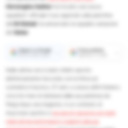
Christophe Galtier
ha trovato una nuova
squadra.E’ ufficiale il suo approdo sulla panchina
dell’
Al-Duhail
, ha annunciato la squadra campione
del
Qatar
.
Seguici su Google
Fonte preferita
→
→
Ricevi le nostre notizie
Aggiungici su Google
Nelle ultime ore è stato infatti sancito
definitivamente l’accordo con la firma sul
contratto.Il tecnico, 57 anni, si unisce all’Al-Duhail a
circa tre mesi di distanza dalla sua partenza da
Parigi dopo una stagione, in un contesto di
insuccessi sportivi e
accuse di razzismo arrivate
nelle ultime settimane e risalenti alla sua