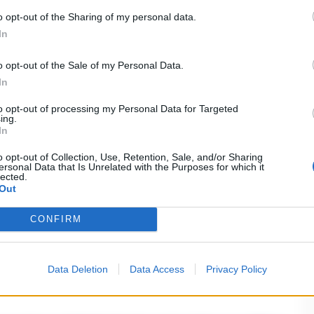
o opt-out of the Sharing of my personal data.
In
o opt-out of the Sale of my Personal Data.
In
to opt-out of processing my Personal Data for Targeted
ing.
In
o opt-out of Collection, Use, Retention, Sale, and/or Sharing
Intossicazione
Ristorante
ersonal Data that Is Unrelated with the Purposes for which it
lected.
Out
ia un commento
CONFIRM
Data Deletion
Data Access
Privacy Policy