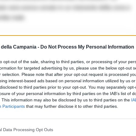
ato sera aveva cenato in un ristorante della zona e
ntita male.
della Campania -
Do Not Process My Personal Information
to opt-out of the sale, sharing to third parties, or processing of your per
formation for targeted advertising by us, please use the below opt-out s
r selection. Please note that after your opt-out request is processed y
o stati ricoverati d’urgenza in ospedale.
eing interest-based ads based on personal information utilized by us or
donna è morta. Sull’episodio indaga la polizia del
disclosed to third parties prior to your opt-out. You may separately opt-
losure of your personal information by third parties on the IAB’s list of
questore Licia Salerno.
. This information may also be disclosed by us to third parties on the
IA
Participants
that may further disclose it to other third parties.
 nel ristorante dove la coppia aveva cenato>: parlato
isioni dei magistrati per poter eventualmente
l Data Processing Opt Outs