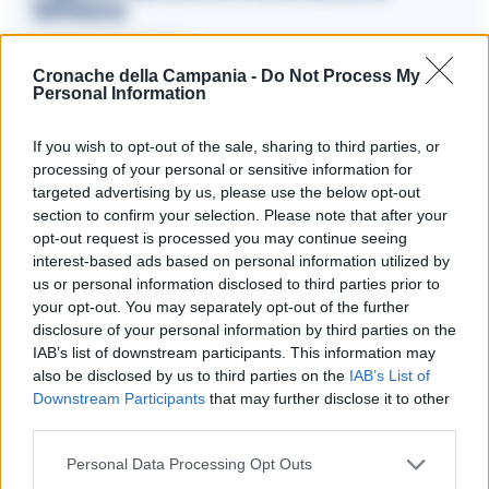
latitanza
13/02/2024 09:26
Cronache della Campania -
Do Not Process My
Personal Information
Un impegno non comune, considerando che il personale
If you wish to opt-out of the sale, sharing to third parties, or
viene sottoposto a regole molto stringenti, che richiedono
processing of your personal or sensitive information for
un maggiore dispendio di energie.
targeted advertising by us, please use the below opt-out
section to confirm your selection. Please note that after your
opt-out request is processed you may continue seeing
Venerdì sera, i medici dell’ospedale San Salvatore dell’Aquila
interest-based ads based on personal information utilized by
hanno dichiarato che le condizioni di salute di Matteo
us or personal information disclosed to third parties prior to
Messina Denaro sono irreversibili a causa del tumore al
your opt-out. You may separately opt-out of the further
colon che lo ha colpito nel 2020. Nonostante questa
disclosure of your personal information by third parties on the
IAB’s list of downstream participants. This information may
diagnosi, il boss mafioso è ancora in coma due giorni dopo
also be disclosed by us to third parties on the
IAB’s List of
la dichiarazione, sebbene sia destinato a non sopravvivere.
Downstream Participants
that may further disclose it to other
third parties.
Secondo quanto riportato dai medici, il 62enne dimostra una
Personal Data Processing Opt Outs
resistenza insolita, il che potrebbe prolungare il suo stato