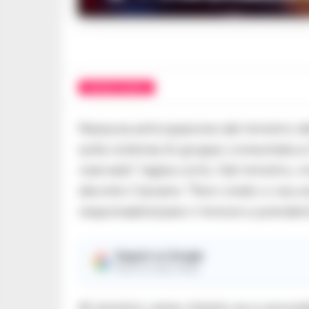
Il m
CRONACA NAPOLI
Nessuna anticipazione dal ministro de
sulla violenza di gruppo consumata a 
riservate” taglia corto. Dal ministro, 
decreto Caivano: “Non credo ci sia u
responsabilizzare il minore e prenderl
Seguici su Google
Ricevi le nostre notizie
Al ministro viene chiesto se si proce