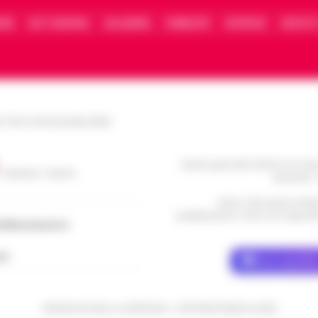
IONE
FACT CHECKING
COLLABORA
PUBBLICITÀ
NOTIFICHE
CONTATT
le Torre Annunziata (NA)
Questo giornale inoltre non rice
/ Caserta / Sarno
da privati 
Nota: I link esterni indi
pubblicazione. Il sito non risponde 
dellacampania.it
ch
Dove specific
CRONACHE DELLA CAMPANIA - COPYRIGHT@2014-2026