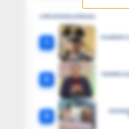
🔥 Più letti della settimana
Carabiniere c
1
Omicidio Luc
2
Castella
3