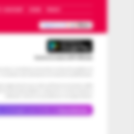
I – WHATSAPP
COOKIE
PRIVACY
Scarica la nostra APP Ufficiale
ve alcun contributo economico né da enti pubblici né
. Si sostiene solo attraverso le inserzioni pubblicitarie.
cati negli articoli sono stati verificati al momento della
di eventuali problemi o disservizi: si invita l’utente a
utilizzare i servizi con prudenza e consapevolezza.
o, le immagini sono fornite da
Depositphotos