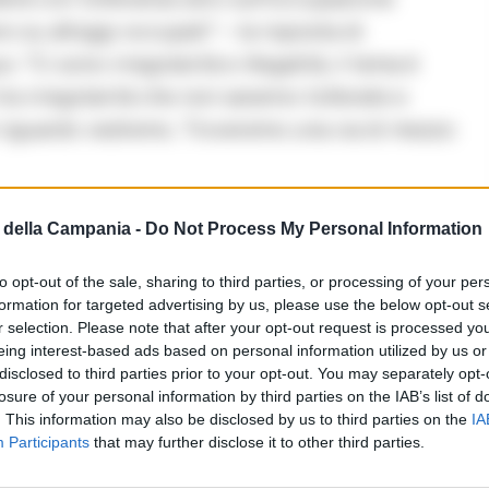
o su alloggi occupati” – la risposta di
 “Ci sono irregolarità e illegalità, il tema è
ra irregolarità che non saranno tollerate e
di riguardo vedremo. Troveremo una via di mezzo
della Campania -
Do Not Process My Personal Information
LEGGI ANCHE
to opt-out of the sale, sharing to third parties, or processing of your per
CAIVANO
formation for targeted advertising by us, please use the below opt-out s
Caivano, al via progetto
r selection. Please note that after your opt-out request is processed y
attività sportive per 120
eing interest-based ads based on personal information utilized by us or
disclosed to third parties prior to your opt-out. You may separately opt-
giovani
losure of your personal information by third parties on the IAB’s list of
. This information may also be disclosed by us to third parties on the
IA
07/10/2024 21:01
Participants
that may further disclose it to other third parties.