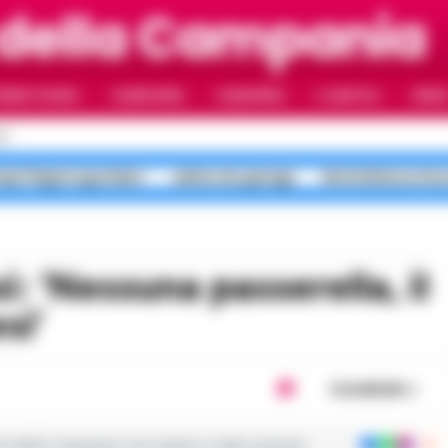
 della Campania
RIMO PIANO
CAMPANIA
CAMORRA
IL NAPOLI
VIDE
LI
pi Flegrei sgomberi
salme nei garage
Notte Bianca Sec
si’
Condividi
ie dalla Campania con notizie e video esclusivi