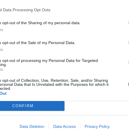
l Data Processing Opt Outs
senza costante e il controllo del territorio
i cittadini che andranno individuati”. “Nulla è
o opt-out of the Sharing of my personal data.
 esigenze temporali o contingenti o per
In
isorse che stiamo dando saranno se possibile
o opt-out of the Sale of my Personal Data.
anti il piano di potenziamento complessivo
In
ppuntamento qui tra un paio di mesi – ha concluso
to opt-out of processing my Personal Data for Targeted
lle o viceversa azioni frutto di una metodologia
ing.
In
do sistematico”.
o opt-out of Collection, Use, Retention, Sale, and/or Sharing
ersonal Data that Is Unrelated with the Purposes for which it
lected.
Out
edosi
Succedeoggi
CONFIRM
ia un commento
Data Deletion
Data Access
Privacy Policy