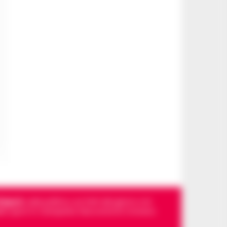
Napoli
, sulla politica, sui fatti del giorno e le
dello sport in Campania. Racconta la Cronaca