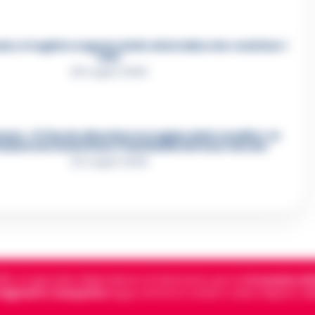
e, il registro segreto delle determine che «nutriva» i
clan
28 Luglio 2026
re, «Ti faccio diventare la regina delle vendite»: le
azioni che incastrano i fedelissimi del boss Carolei
24 Luglio 2026
5, è il giornale indipendente di riferimento per le
Cronache di 
 digitali in Campania
segue anche le notizie il calcio Napoli e 