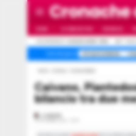
Cronache
HOME
ULTIME NOTIZIE
CRONACA
P
C
AGGIORNAMENTO :
8 AGOSTO 2026 - 19:02
31.5
NAPO
A1 maxi incidente
Cam
Temi del giorno
Home
Cronaca
Cronaca Napoli
Caivano, Piantedosi: ‘Nessuna passerella, il
bilancio tra due me
A. CARLINO
15 SETTEMBRE 2023 - 20:14
Iscriviti ai nostri
canali social
per le ultime notiz