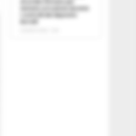
di un lido fermato per
tentata corruzione durante
i controlli del deputato
Borrelli
8 AGOSTO 2026 - 13:18