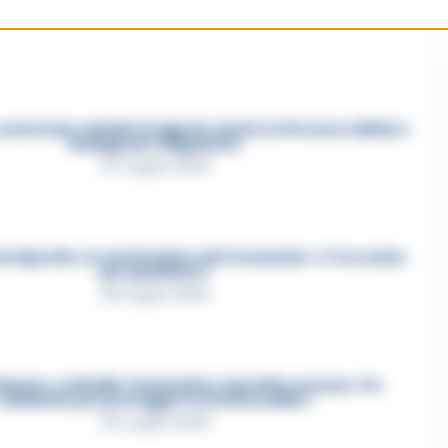
asertano suicida in Liguria: anche la Procura militare
indaga per istigazione
27 Luglio 2026
a Esposito, la confessione dell’assassino: «L’ho ucciso
per punizione»
26 Luglio 2026
mmare, omicidio Tommasino, il pentito accusa: «Fu
eliminato per proteggere un intoccabile»
24 Luglio 2026