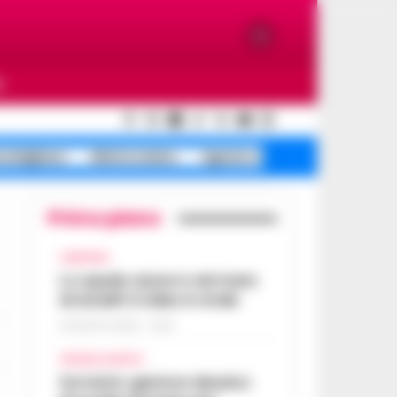
O
ondigliano
Allerta meteo
Agnano riapre corse
Primo piano
CAMPANIA
Lo squalo azzurro nel mare
di Amalfi: il video è virale
8 AGOSTO 2026 - 13:35
CRONACA NAPOLI
Sorrento: gestore abusivo