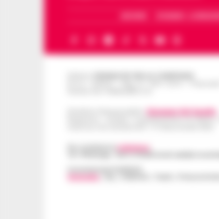
ARCHIVIO
CHI SIAMO – LA REDAZ
Editore
CRONACHE DELLA CAMPANIA
R.O.C.: 030531 - Reg. N. 1301/ 2016 - Tribuna
Partita IVA IT08642881216
Direttore Responsabile:
Giuseppe Del Gaudio
Redazioni : Scafati / Castellammare di Stabia 
Indirizzo Via Sardoncelli 115 Boscoreale (NA)
Per contattare la
redazione
:
Tel / Whatsapp : 334.12.78.004 email: web@cronache
Concessionaria Pubblicità
Vivimedia
| Sky | Addendo | Teads | Presscommte