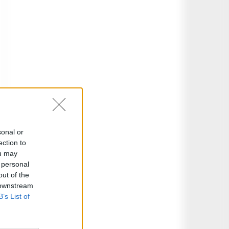
sonal or
ection to
ou may
 personal
out of the
 downstream
B’s List of