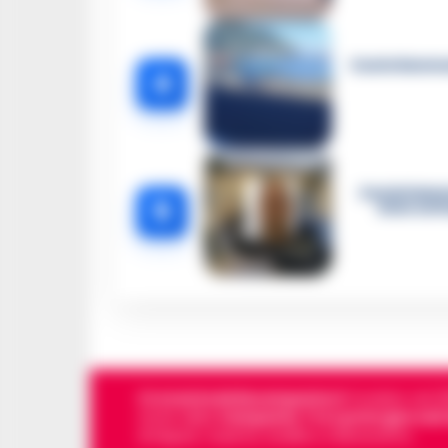
Castellammar
4
Castellamma
5
intercett
Cronachedellacampania.it
fondato nel 201
storie della
Campania
.
Tra i primi giornali
di Napoli, Caserta, Avellino e Benevento.