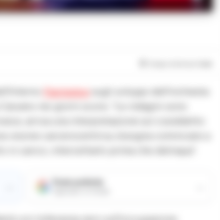
inistro Piantedosi
Tempo di lettura
1
min
ll’Interno
Piantedosi
sugli sviluppi dell’inchiesta
Caivano nei giorni scorsi. “Le indagini sono
invece, arriva una interpretazione sul cosiddetto
na visione carcerocentrica, bisogna cominciare a
o in carico, intercettarlo prima che delinqua”.
Fonte preferita
→
→
Aggiungici su Google
derà con tolleranza zero sull’occupazione