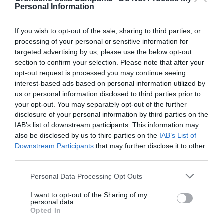
Personal Information
TI POTREBBE INTERESSARE
If you wish to opt-out of the sale, sharing to third parties, or
Procida, si finge turista per sfuggire alla
processing of your personal or sensitive information for
cattura: smascherato truffatore seriale di
targeted advertising by us, please use the below opt-out
anziani
section to confirm your selection. Please note that after your
opt-out request is processed you may continue seeing
interest-based ads based on personal information utilized by
us or personal information disclosed to third parties prior to
TAGS
Capodimonte
Domenicalmuseo
Napoli
your opt-out. You may separately opt-out of the further
Succedeoggi
disclosure of your personal information by third parties on the
IAB’s list of downstream participants. This information may
also be disclosed by us to third parties on the
IAB’s List of
Downstream Participants
that may further disclose it to other
Lascia un commento
third parties.
Personal Data Processing Opt Outs
🔥 Più letti della settimana
I want to opt-out of the Sharing of my
personal data.
Opted In
Carabiniere casertano suicida
in Liguria: anche la Procura