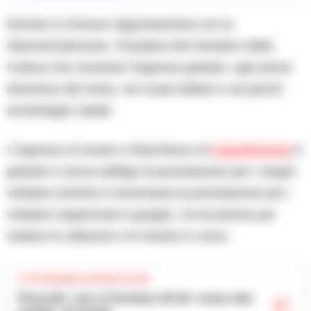
Domani si rinnova l’appuntamento con la
#domenicalmuseo, l’iniziativa del ministero della
Cultura che consente l’ingresso gratuito, ogni prima
domenica del mese, nei musei italiani e nei parchi
archeologici statali.
L’ingresso al museo e Real Bosco di
Capodimonte
è
gratuito e senza obbligo di prenotazione per i singoli
visitatori (mentre è necessaria la prenotazione per i
visitatori organizzati in gruppi). Un’occasione per
visitare le collezioni e le mostre in corso.
TI POTREBBE INTERESSARE
Pozzuoli, non si fermano all’alt: erano due