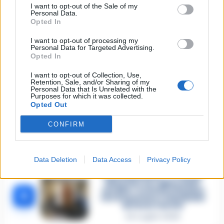
1
militare indaga per
I want to opt-out of the Sale of my
istigazione
Personal Data.
Opted In
27 Luglio 2026
Omicidio Luca Esposito, la
I want to opt-out of processing my
Personal Data for Targeted Advertising.
confessione dell’assassino:
2
«L’ho ucciso per punizione»
Opted In
26 Luglio 2026
I want to opt-out of Collection, Use,
Retention, Sale, and/or Sharing of my
Castellammare, omicidio
Personal Data that Is Unrelated with the
Tommasino, il pentito accusa:
Purposes for which it was collected.
3
«Fu eliminato per proteggere
Opted Out
un intoccabile»
24 Luglio 2026
CONFIRM
Castellammare, il registro
segreto delle determine che
4
«nutriva» i clan
Data Deletion
Data Access
Privacy Policy
28 Luglio 2026
Castellammare, «Ti faccio
diventare la regina delle
vendite»: le intercettazioni
5
che incastrano i fedelissimi
del boss Carolei
24 Luglio 2026