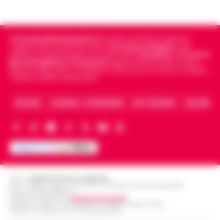
Cronachedellacampania.it
fondato nel 2015, è il giornale
indipendente di riferimento per le
Cronache di Napoli
, sulla
politica, sui fatti del giorno e le storie della
Campania
.
Tra i primi
giornali digitali in Campania
segue anche le notizie il calcio
Napoli e dello sport in Campania. Racconta la Cronaca di Napoli,
Caserta, Avellino e Benevento.
ARCHIVIO
CHI SIAMO – LA REDAZIONE
FACT CHECKING
COLLABORA
Editore
CRONACHE DELLA CAMPANIA
R.O.C.: 030531 - Reg. N. 1301/ 2016 - Tribunale Torre Annunziata (NA)
Partita IVA IT08642881216
Direttore Responsabile:
Giuseppe Del Gaudio
Redazioni : Scafati / Castellammare di Stabia / Caserta / Sarno
Indirizzo Via Sardoncelli 115 Boscoreale (NA)