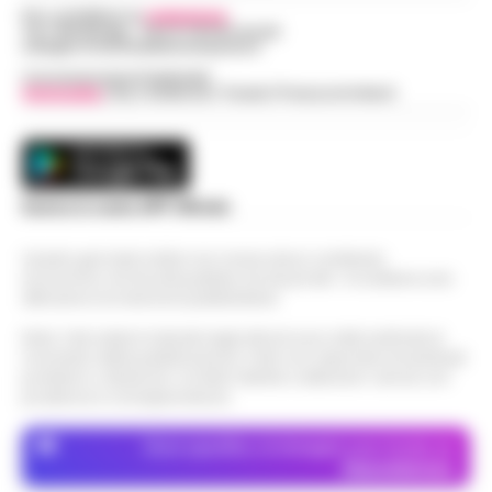
Per contattare la
redazione
:
Tel / Whatsapp : 334.12.78.004 email:
web@cronachedellacampania.it
Concessionaria Pubblicità
Vivimedia
| Sky | Addendo | Teads | Presscommtech
Scarica la nostra APP Ufficiale
Questo giornale inoltre non riceve alcun contributo
economico né da enti pubblici né da privati . Si sostiene solo
attraverso le inserzioni pubblicitarie.
Nota: I link esterni indicati negli articoli sono stati verificati al
momento della pubblicazione. Il sito non risponde di eventuali
problemi o disservizi: si invita l’utente a utilizzare i servizi con
prudenza e consapevolezza.
Dove specifico, le immagini sono fornite da
Depositphotos