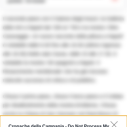
pusher. Arrestati
Il secondo piano con il Salone degli Arazzi, la Galleria
delle Arti a Napoli dal ‘200 al ‘700 e la mostra ‘Oltre
Caravaggio. Un nuovo racconto della pittura a Napoli’
è visitabile dalle 8.30 fino alle 19.30 (ultimo ingresso
alle 18.30).Nella sala Causa, dalle 10 alle 17.30, è
visitabile la mostra ‘Gli spagnoli a Napoli. Il
Rinascimento meridionale’ che ha già riscosso
notevole successo di critica e di pubblico.
Chiuso il primo piano, chiuso il terzo piano e il Cellaio
per disallestimento della mostra Emblema. Chiusa
anche la Chiesa di San Gennaro nel Real Bosco di
Capodimonte.
Cronache della Campania -
Do Not Process My