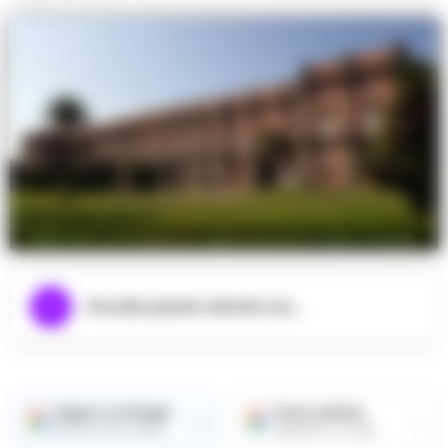
Nella foto, un elemento rappresentativo della vicenda.
Ascolta questo articolo ora...
Seguici su Google
Fonte preferita
→
→
Ricevi le nostre notizie
Aggiungici su Google