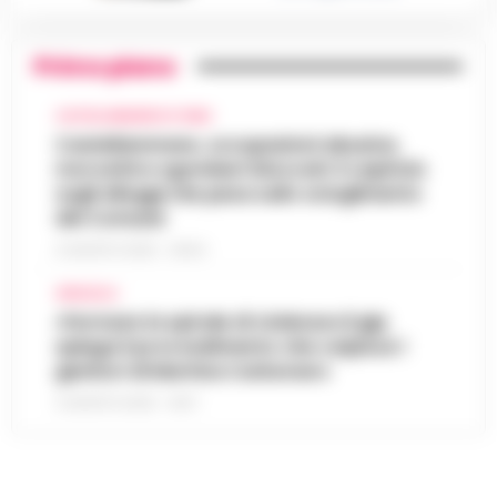
Primo piano
CASTELLAMMARE DI STABIA
Castellammare, occupazioni abusive,
morosità e sgomberi bloccati: il capitolo
sugli alloggi che pesa sullo scioglimento
del Comune
6 AGOSTO 2026 - 06:54
AFRAGOLA
«Fermare la spirale di violenza»:il gip
spiega il provvedimento che colpisce i
genitori di Martina Carbonaro
5 AGOSTO 2026 - 18:37