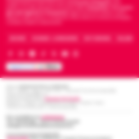
indipendente di riferimento per le
Cronache di Napoli
, sulla
politica, sui fatti del giorno e le storie della
Campania
.
Tra i primi
giornali digitali in Campania
segue anche le notizie il calcio
Napoli e dello sport in Campania. Racconta la Cronaca di Napoli,
Caserta, Avellino e Benevento.
ARCHIVIO
CHI SIAMO – LA REDAZIONE
FACT CHECKING
COLLABORA
Editore
CRONACHE DELLA CAMPANIA
R.O.C.: 030531 - Reg. N. 1301/ 2016 - Tribunale Torre Annunziata (NA)
Partita IVA IT08642881216
Direttore Responsabile:
Giuseppe Del Gaudio
Redazioni : Scafati / Castellammare di Stabia / Caserta / Sarno
Indirizzo Via Sardoncelli 115 Boscoreale (NA)
Per contattare la
redazione
:
Tel / Whatsapp : 334.12.78.004 email:
web@cronachedellacampania.it
Concessionaria Pubblicità
Vivimedia
| Sky | Addendo | Teads | Presscommtech