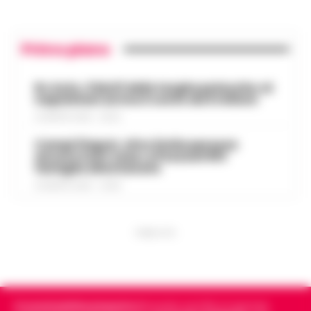
Primo piano
Rc Auto, il bluff delle targhe polacche: ai
napoletani arriva il conto da 5 milioni
9 AGOSTO 2026 - 06:20
Campi Flegrei, oltre 2mila persone
ancora fuori casa: a Pozzuoli 813
famiglie allontanate
8 AGOSTO 2026 - 22:56
PUBBLICITA
Cronachedellacampania.it
fondato nel 2015, è il giornale