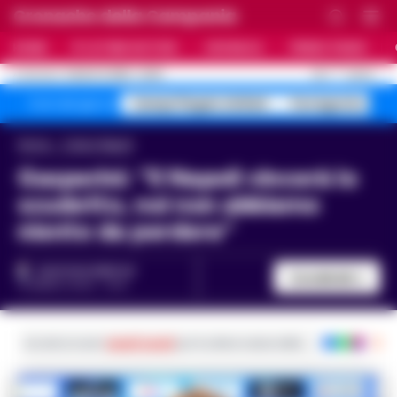
Cronache della Campania
HOME
ULTIME NOTIZIE
CRONACA
PRIMO PIANO
C
25.7
NAPOLI
9 AGOSTO 2026 - 22:35
AGGIORNAMENTO :
Campi Flegrei sfollati
Ferragosto 40 g
Temi del giorno
Home
Calcio Napoli
Gasperini: “Il Napoli vincerà lo
scudetto, noi non abbiamo
niente da perdere”
GUSTAVO GENTILE
Condividi
10 MARZO 2023 - 15:10
Iscriviti ai nostri
canali social
per le ultime notizie dalla Campania con noti