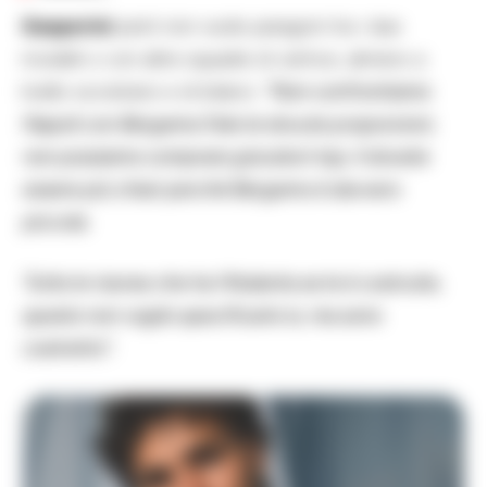
Gasperini
però non vuole paragoni tra i due
modelli o con altre squadre di vertice, almeno a
livello societario e di bilanci:
“Non confrontiamo
Napoli con Bergamo.Fate le dovute proporzioni,
non possiamo comprare giocatori top, lì dovete
essere più chiari perché Bergamo è davvero
piccola.
Tutte le risorse che ha l’Atalanta se le è costruite,
questo non voglio specificarlo io, ma sono
costretto”.