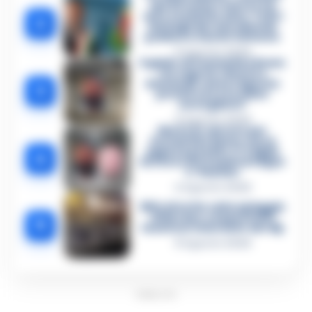
spenti come i narcos ed
euro contati in auto. Tutti i
2
dettagli del mercimonio
politico a Castel Volturno
5 Agosto 2026
Il giallo di Costantino Russo
tra segreti, rimorsi e
domande senza risposta:
3
perché non era video
sorvegliato?
5 Agosto 2026
Morto in carcere per
Costantino Russo: si era
appena pentito. E’ il figlio
4
del boss dei Casalesi Peppe
o’ Padrino
4 Agosto 2026
Blitz di notte sulla spiaggia
di Nerano: sequestrati i
5
tavoli nel ristorante dei Vip
8 Agosto 2026
PUBBLICITA