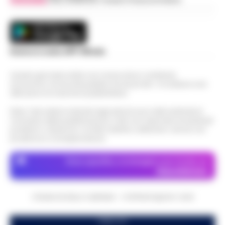
Scarica la nostra APP Ufficiale
Questo giornale inoltre non riceve alcun contributo
economico né da enti pubblici né da privati . Si sostiene solo
attraverso le inserzioni pubblicitarie.
Nota: I link esterni indicati negli articoli sono stati verificati al
momento della pubblicazione. Il sito non risponde di eventuali
problemi o disservizi: si invita l’utente a utilizzare i servizi con
prudenza e consapevolezza.
Dove specifico, le immagini sono fornite da
Depositphotos
CRONACHE DELLA CAMPANIA - COPYRIGHT@2014-2026
PUBBLICITA