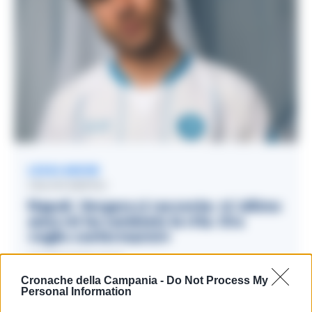
LEGGI ANCHE
CALCIO NAPOLI
Napoli, Vergara si racconta: «L’ultimo
anno mi ha cambiato la vita. Ora
voglio confermarmi»
07/08/2026 16:15
Cronache della Campania -
Do Not Process My
Personal Information