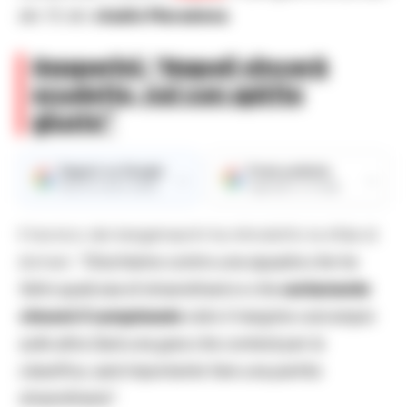
alle 18 allo
stadio Maradona
.
Gasperini: “Napoli vincerà
scudetto, noi con spirito
giusto”
Seguici su Google
Fonte preferita
→
→
Ricevi le nostre notizie
Aggiungici su Google
Il tecnico dei bergamaschi ha introdotto la sfida di
domani:
“Giochiamo contro una squadra che ha
fatto qualcosa di straordinario e che
certamente
vincerà il campionato
visto il margine così ampio
sulle altre.Sarà una gara che conterà per la
classifica, sarà importante fare una partita
straordinaria”.