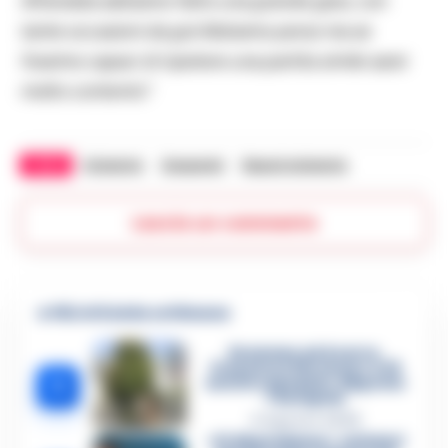
All’andata abbiamo fatto una grande gara, con
tante occasioni da gol.Abbiamo perso ma se
fossimo capaci di ripetere una partita simile sarei
molto contento”
.
TAGS
Atalanta
Gasperini
Napoli atalanta
Lascia un commento
🔥 Più letti della settimana
Dramma ad Acerra,
Francesco Pio muore a 19
1
anni in ospedale: disposta
l’autopsia
4 Agosto 2026
«Ci disarmiamo»: cellulari