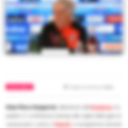
CALCIO NAPOLI
Tempo di lettura
1
min.
Gian Piero Gasperini
, allenatore dell’
Atalanta
, ha
parlato in conferenza stampa alla vigilia della gara di
campionato contro il
Napoli
, in programma domani