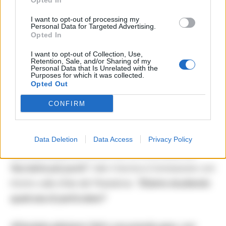
Opted In
Avere meno considerazione che tutto è dovuto,
I want to opt-out of processing my
Personal Data for Targeted Advertising.
dove siamo è tanta roba.Devi guardare quello che
Opted In
sei, e non è roba dovuta: quando si arriva nel finale
I want to opt-out of Collection, Use,
Retention, Sale, and/or Sharing of my
chi ha di più e ha coraggio riesce a fare qualcosa di
Personal Data that Is Unrelated with the
Purposes for which it was collected.
buono”.
Opted Out
CONFIRM
Gasperini
ha poi chiuso con una battuta:
“La cena
promessa da
Percassi
dopo i 40 punti?
Data Deletion
Data Access
Privacy Policy
Dite al presidente che se non offre la cena non
facciamo più punti”
, ride il tecnico.Conclusione con
ritorno sulla sfida del Maradona:
“Stiamo studiando
qualcosa di particolare?