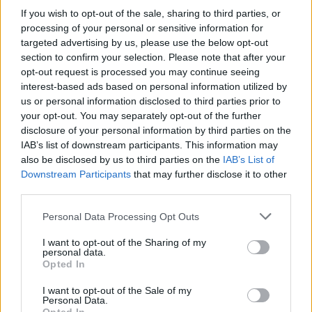
“Affrontiamo squadre che hanno un miliardo di
If you wish to opt-out of the sale, sharing to third parties, or
debiti, noi centinaia di utili.Mettiamo un miliardo e
processing of your personal or sensitive information for
mezzo di differenza e poi dite che possiamo
targeted advertising by us, please use the below opt-out
section to confirm your selection. Please note that after your
vincere lo scudetto, si deve fare attenzione a fare
opt-out request is processed you may continue seeing
queste valutazioni, noi siamo contenti così.
interest-based ads based on personal information utilized by
us or personal information disclosed to third parties prior to
your opt-out. You may separately opt-out of the further
Però il fatto di essere lì mi rende soddisfatto ogni
disclosure of your personal information by third parties on the
mattina”
, ha aggiunto.
IAB’s list of downstream participants. This information may
also be disclosed by us to third parties on the
IAB’s List of
Downstream Participants
that may further disclose it to other
“Tiriamo fuori gli
third parties.
attributi.Obiettivo ripetere
Personal Data Processing Opt Outs
gara dell’andata”
I want to opt-out of the Sharing of my
personal data.
Il tecnico ha poi ribadito il suo pensiero sugli
Opted In
obiettivi e su quali posizioni di classifica guardare:
I want to opt-out of the Sale of my
“Meglio tirare fuori gli attributi.
Personal Data.