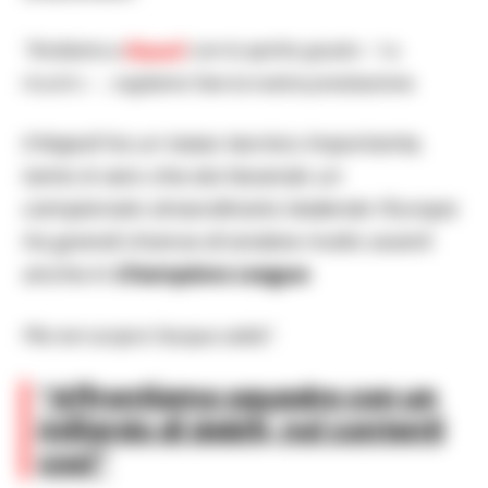
“Andiamo a
Napoli
con lo spirito giusto
– ha
ribadito -,
vogliamo fare la nostra prestazione.
Il Napoli ha un tasso tecnico importante,
tanto è vero che sta facendo un
campionato straordinario.Vedendo l’Europa
ha grandi chance di andare molto avanti
anche in
Champions League
.
Ma non scopro l’acqua calda”.
“Affrontiamo squadre con un
miliardo di debiti, noi contenti
così”