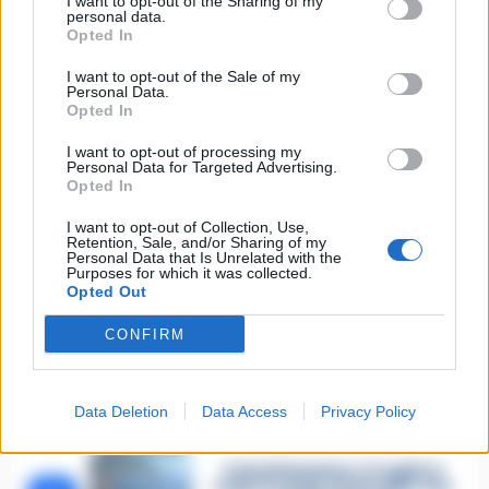
I want to opt-out of the Sharing of my
Lascia un commento
personal data.
Opted In
I want to opt-out of the Sale of my
Personal Data.
🔥 Più letti della settimana
Opted In
I want to opt-out of processing my
Carabiniere casertano suicida
Personal Data for Targeted Advertising.
in Liguria: anche la Procura
1
militare indaga per
Opted In
istigazione
27 Luglio 2026
I want to opt-out of Collection, Use,
Retention, Sale, and/or Sharing of my
Personal Data that Is Unrelated with the
Omicidio Luca Esposito, la
Purposes for which it was collected.
confessione dell’assassino:
2
Opted Out
«L’ho ucciso per punizione»
26 Luglio 2026
CONFIRM
Castellammare, omicidio
Tommasino, il pentito accusa:
3
«Fu eliminato per proteggere
un intoccabile»
Data Deletion
Data Access
Privacy Policy
24 Luglio 2026
Castellammare, il registro
segreto delle determine che