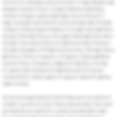
Verona il 27 e 28 aprile, per poi toccare il 1 luglio Bergamo @
Bergamo Summer Music, il 2 luglio Palmanova @ Piazza
Grande, il 6 luglio Legnano @ Rugby Sound Festival, il 7
luglio Imola @ Imola Summer Sound, l’8 luglio Alba (CN) @
Collisioni Festival Piazza Medford, il 10 luglio Parma @ Parco
Ducale Città della Musica, il 20 luglio Matera @ Sonic Park, il
22 luglio Francavilla al Mare (CH) @ Shock Wave Festival, il
23 luglio Servigliano (FM) @ NoSound Fest, il 26 luglio Roma
@ Rock In Roma, il 5 agosto e il 6 agosto Catania @ Wave
Summer Music, il 9 agosto Gallipoli (LE) @ Parco Gondar,
l’11 agosto Baia Domizia (CE) @ Arena dei Pini Summer
Festival 2023, e ultima tappa il 14 agosto Olbia (OT) @ Red
Valley Festival.
Nei prossimi appuntamenti estivi l’indiscusso recordman di
vendite e ascolti nel nostro Paese farà ascoltare tutti i brani
principali del suo repertorio, a partire da quelli delle origini