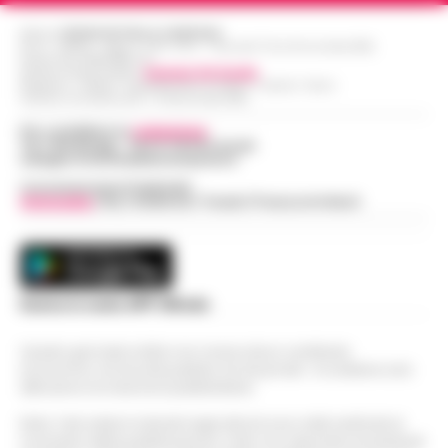
Editore
CRONACHE DELLA CAMPANIA
R.O.C.: 030531 - Reg. N. 1301/ 2016 - Tribunale Torre Annunziata (NA)
Partita IVA IT08642881216
Direttore Responsabile:
Giuseppe Del Gaudio
Redazioni : Scafati / Castellammare di Stabia / Caserta / Sarno
Indirizzo Via Sardoncelli 115 Boscoreale (NA)
Per contattare la
redazione
:
Tel / Whatsapp : 334.12.78.004 email:
web@cronachedellacampania.it
Concessionaria Pubblicità
Vivimedia
| Sky | Addendo | Teads | Presscommtech
Scarica la nostra APP Ufficiale
Questo giornale inoltre non riceve alcun contributo
economico né da enti pubblici né da privati . Si sostiene solo
attraverso le inserzioni pubblicitarie.
Nota: I link esterni indicati negli articoli sono stati verificati al
momento della pubblicazione. Il sito non risponde di eventuali