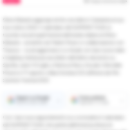
MUSICA
Tempo di lettura
1
min
Sfera Ebbasta aggiunge anche una data in Campania al suo
tour estivo 2023. Il calendario del SUMMER TOUR, la
tournée nei principali festival dell’estate italiana di Sfera
Ebbasta – prodotto da Trident Music in collaborazione con
Thaurus – va ad aggiornarsi e si chiude con due nuove date:
il trapking, l’artista più ascoltato dell’ultimo decennio su
Spotify, sarà il 10 luglio a Parma al Parco Ducale Città della
Musica e l’11 agosto a Baia Domizia (CE) all’Arena dei Pini
Summer Festival 2023.
Seguici su Google
Fonte preferita
→
→
Ricevi le nostre notizie
Aggiungici su Google
Con i due nuovi appuntamenti va a concludersi il calendario
del SUMMER TOUR, che partirà dall’immensa Arena di