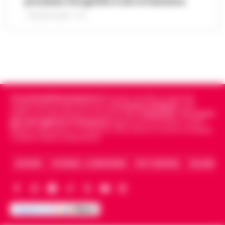
processo: Era gonfio e non si muoveva
7 AGOSTO 2026 - 17:11
Cronachedellacampania.it
fondato nel 2015, è il giornale
indipendente di riferimento per le
Cronache di Napoli
, sulla
politica, sui fatti del giorno e le storie della
Campania
.
Tra i primi
giornali digitali in Campania
segue anche le notizie il calcio
Napoli e dello sport in Campania. Racconta la Cronaca di Napoli,
Caserta, Avellino e Benevento.
ARCHIVIO
CHI SIAMO – LA REDAZIONE
FACT CHECKING
COLLABORA