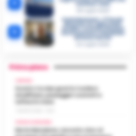
4
«nutriva» i clan
28 Luglio 2026
Castellammare, «Ti faccio
diventare la regina delle
vendite»: le intercettazioni
5
che incastrano i fedelissimi
del boss Carolei
24 Luglio 2026
Primo piano
CAMPANIA
Scontro tra due gozzi in Costiera
Amalfitana, passeggeri costretti a
tuffarsi in mare
7 AGOSTO 2026 - 19:24
CRONACA GIUDIZIARIA
Morte Maradona, racconto choc al