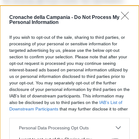
fino ad arrivare alle hit più iconiche. Non mancheranno i
brani di ROCKSTAR, l’album che ha raggiunto
l’impressionante traguardo di sette dischi di platino,
Cronache della Campania -
Do Not Process My
Personal Information
FAMOSO, l’album che ha alzato l’asticella per la musica
urban italiana nel mondo, uscito per Island Records nel
If you wish to opt-out of the sale, sharing to third parties, or
2020, e i migliori brani dell’EP ITALIANO realizzato insieme a
processing of your personal or sensitive information for
RVSSIAN, pubblicato a maggio dello scorso anno sempre
targeted advertising by us, please use the below opt-out
per Island.
section to confirm your selection. Please note that after your
opt-out request is processed you may continue seeing
interest-based ads based on personal information utilized by
I biglietti per le nuove date del SUMMER TOUR saranno
us or personal information disclosed to third parties prior to
disponibili in prevendita sui circuiti Ticketone e Ticketmaster
your opt-out. You may separately opt-out of the further
dal 7 marzo alle 14.00 al seguente link:
disclosure of your personal information by third parties on the
IAB’s list of downstream participants. This information may
https://sferaebbasta.tix.to/summertour
also be disclosed by us to third parties on the
IAB’s List of
Downstream Participants
that may further disclose it to other
third parties.
TAGS
Concerti in campania
Sfera ebbasta
Personal Data Processing Opt Outs