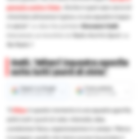
gennaio contro l’
Inter
. Anche in quel caso cercò di
rimontare attraverso il gioco, è una squadra troppo
in salute”
. Lo dice l’ex portiere
Giovanni Galli
,
intervenuto ai microfoni di
Radio Anch’io Sport
, su
Rai Radio 1
.
Galli: “Milan? Squadra sgonfia
sotto tutti i punti di vista”
Seguici su Google
Fonte preferita
→
→
Ricevi le nostre notizie
Aggiungici su Google
“Il
Milan
in questo momento è una squadra sgonfia,
sotto tutti i punti di vista: intensità, idee,
condizione fisica, organizzazione in campo. Manca
il coraggio, quello che l’anno scorso ha portato il