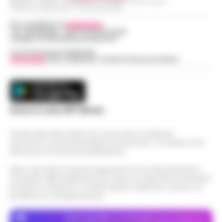
Redazioni : Scafati / Castellammare di Stabia / Caserta / Sarno
Indirizzo Via Sardoncelli 115 Boscoreale (NA)
Per contattare la
redazione
:
Tel / Whatsapp : 334.12.78.004 email:
web@cronachedellacampania.it
Concessionaria Pubblicità
Vivimedia
| Sky | Addendo | Teads | Presscommtech
Scarica la nostra APP Ufficiale
Questo giornale inoltre non riceve alcun contributo
economico né da enti pubblici né da privati . Si sostiene solo
attraverso le inserzioni pubblicitarie.
Nota: I link esterni indicati negli articoli sono stati verificati al
momento della pubblicazione. Il sito non risponde di eventuali
problemi o disservizi: si invita l’utente a utilizzare i servizi con
prudenza e consapevolezza.
Dove specifico, le immagini sono fornite da