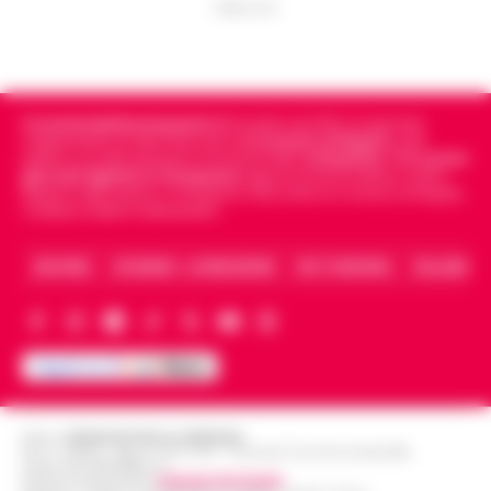
PUBBLICITA
Cronachedellacampania.it
fondato nel 2015, è il giornale
indipendente di riferimento per le
Cronache di Napoli
, sulla
politica, sui fatti del giorno e le storie della
Campania
.
Tra i primi
giornali digitali in Campania
segue anche le notizie il calcio
Napoli e dello sport in Campania. Racconta la Cronaca di Napoli,
Caserta, Avellino e Benevento.
ARCHIVIO
CHI SIAMO – LA REDAZIONE
FACT CHECKING
COLLABORA
Editore
CRONACHE DELLA CAMPANIA
R.O.C.: 030531 - Reg. N. 1301/ 2016 - Tribunale Torre Annunziata (NA)
Partita IVA IT08642881216
Direttore Responsabile:
Giuseppe Del Gaudio