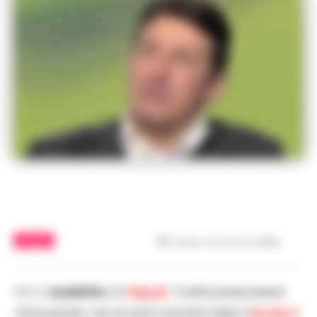
CALCIO
Tempo di lettura
1
min.
Per lo
scudetto
del
Napoli
“credo possa essere
l’anno giusto, me ne sono convinto dopo il
ko del 4