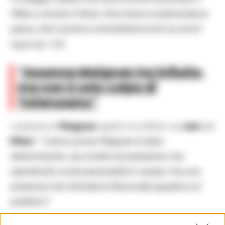
Milan a vincere il titolo. Ora invece è subentrata la
paura, che ti porta a commettere errori su errori”
,
aggiunge Galli.
“Assenza Maignan ha influito,
ma non è solo colpa di
Tatarusanu”
L’assenza di
Maignan
quanto ha influito sul
calo
del
Milan
?
“L’anno scorso Maignan è stato
determinante, sia a livello di prestazioni che
soprattutto come personalità in campo. Era una
presenza che infondeva fiducia alla squadra e al
pubblico”.