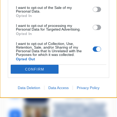
Carabiniere casertano
I want to opt-out of the Sale of my
Personal Data.
suicida in Liguria: anche la
1
Procura militare indaga per
Opted In
istigazione
27 Luglio 2026
I want to opt-out of processing my
Personal Data for Targeted Advertising.
Opted In
Omicidio Luca Esposito, la
confessione dell’assassino:
2
«L’ho ucciso per punizione»
I want to opt-out of Collection, Use,
Retention, Sale, and/or Sharing of my
26 Luglio 2026
Personal Data that Is Unrelated with the
Purposes for which it was collected.
Castellammare, omicidio
Opted Out
Tommasino, il pentito
3
accusa: «Fu eliminato per
proteggere un intoccabile»
CONFIRM
24 Luglio 2026
Castellammare, il registro
segreto delle determine
Data Deletion
Data Access
Privacy Policy
4
che «nutriva» i clan
28 Luglio 2026
Castellammare, «Ti faccio
diventare la regina delle
vendite»: le intercettazioni
5
che incastrano i fedelissimi