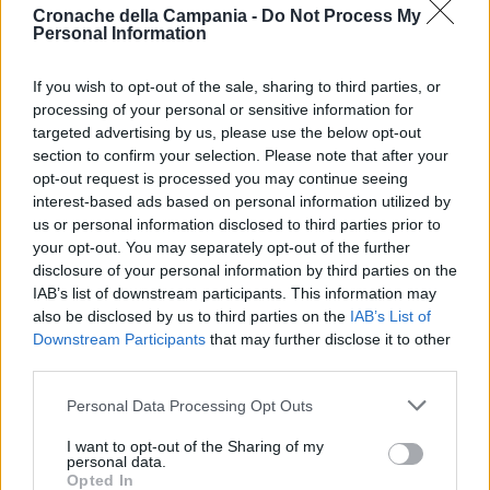
“
Tatarusanu
non è neanche fortunato, perché gli
Cronache della Campania -
Do Not Process My
Personal Information
tirano in porta tante volte e, delle volte come ieri
sera, fa anche parate egregie. Ma il problema non è
If you wish to opt-out of the sale, sharing to third parties, or
lui
– sottolinea Galli –
lui paga un momento difficile
processing of your personal or sensitive information for
targeted advertising by us, please use the below opt-out
della squadra, non ha grandi estimatori nel pubblico
section to confirm your selection. Please note that after your
e nella stampa ed è logico che si punti il dito
opt-out request is processed you may continue seeing
interest-based ads based on personal information utilized by
sull’ultimo, su quello con la maglia diversa”.
us or personal information disclosed to third parties prior to
your opt-out. You may separately opt-out of the further
disclosure of your personal information by third parties on the
TAGS
CronacheNews
Galli
Milan
Napoli
IAB’s list of downstream participants. This information may
also be disclosed by us to third parties on the
IAB’s List of
Scudetto
Downstream Participants
that may further disclose it to other
third parties.
Lascia un commento
Personal Data Processing Opt Outs
I want to opt-out of the Sharing of my
personal data.
🔥 Più letti della settimana
Opted In