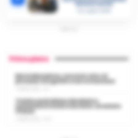
del boss Carolei
24 Luglio 2026
PUBBLICITA
Primo piano
Morte Maradona, racconto choc al
processo: Era gonfio e non si muoveva
7 AGOSTO 2026 - 17:11
Turista australiana derubata e
molestata in hotel a Sorrento: arrestato
37enne
7 AGOSTO 2026 - 15:27