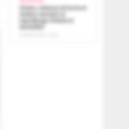
AREA VESUVIANA
Striano, minacce di morte al
sindaco durante un
sopralluogo: 67enne ai
domiciliari
6 AGOSTO 2026 - 09:43