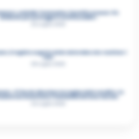
mmare, omicidio Tommasino, il pentito accusa: «Fu
eliminato per proteggere un intoccabile»
24 Luglio 2026
e, il registro segreto delle determine che «nutriva» i
clan
28 Luglio 2026
re, «Ti faccio diventare la regina delle vendite»: le
azioni che incastrano i fedelissimi del boss Carolei
24 Luglio 2026