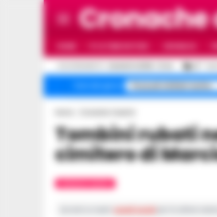
Cronache
HOME
ULTIME NOTIZIE
CRONACA
P
C
AGGIORNAMENTO :
6 AGOSTO 2026 - 21:44
29
NAP
Pozzuoli sfollati rischio
Temi del giorno
Home
Cronache Caserta
Tombini rubati nella notte, chiuso il
cimitero di Marc
CRONACHE CASERTA
Iscriviti ai nostri
canali social
per le ultime notiz