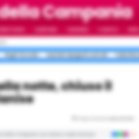
 della Campania
RIMO PIANO
CAMPANIA
CAMORRA
IL NAPOLI
VIDE
OLI
Roghi Terra dei
Quartieri Spagnoli controlli
Faida Rion
ianise
Tempo di lettura
meno di 1
min
ie dalla Campania con notizie e video esclusivi