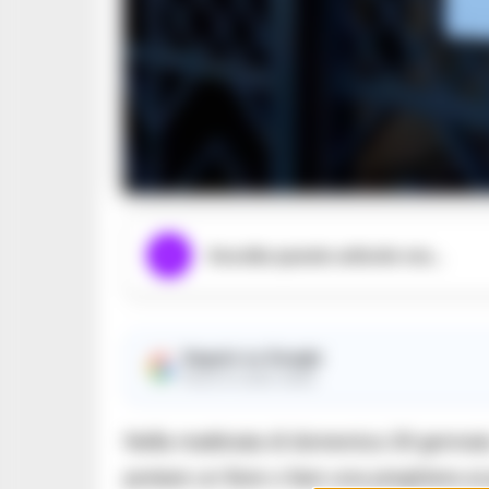
Ascolta questo articolo ora...
Seguici su Google
Ricevi le nostre notizie
Nella mattinata di domenica 29 gennaio,
portare un fiore o fare una preghiera ai