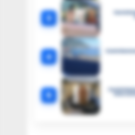
Castella
3
Castellammar
4
Castellamma
5
intercett