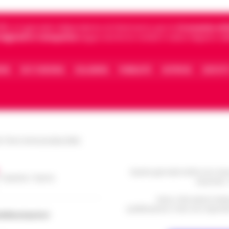
5, è il giornale indipendente di riferimento per le
Cronache di 
 digitali in Campania
segue anche le notizie il calcio Napoli e 
IONE
FACT CHECKING
COLLABORA
PUBBLICITÀ
NOTIFICHE
CONTATT
le Torre Annunziata (NA)
Questo giornale inoltre non rice
/ Caserta / Sarno
da privati 
Nota: I link esterni indi
pubblicazione. Il sito non risponde 
dellacampania.it