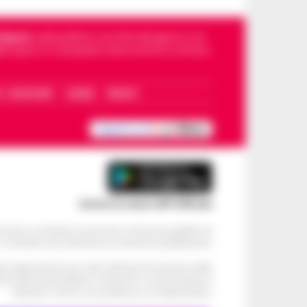
Napoli
, sulla politica, sui fatti del giorno e le
dello sport in Campania. Racconta la Cronaca
I – WHATSAPP
COOKIE
PRIVACY
Scarica la nostra APP Ufficiale
ve alcun contributo economico né da enti pubblici né
. Si sostiene solo attraverso le inserzioni pubblicitarie.
cati negli articoli sono stati verificati al momento della
di eventuali problemi o disservizi: si invita l’utente a
utilizzare i servizi con prudenza e consapevolezza.