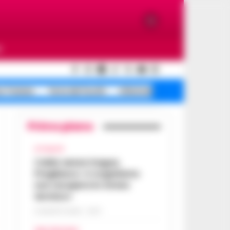
O
e Traiano
Terra dei fuochi
Infezione ospedaliera
Primo piano
ATTUALITÀ
Caldo senza tregua,
Pregliasco: «L’organismo
non recupera lo stress
termico»
6 AGOSTO 2026 - 10:57