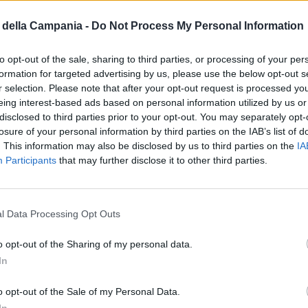
 sul cartello affisso sul cancello.
della Campania -
Do Not Process My Personal Information
ato tombini in ferro dell’impianto di smaltimento
to opt-out of the sale, sharing to third parties, or processing of your per
formation for targeted advertising by us, please use the below opt-out s
 pericolo per i visitatori: ecco perché la struttura è
r selection. Please note that after your opt-out request is processed y
ri lasciati dai chiusini divelti e anche per
eing interest-based ads based on personal information utilized by us or
disclosed to third parties prior to your opt-out. You may separately opt-
i arrecati dal raid notturno. L’accesso al pubblico è
losure of your personal information by third parties on the IAB’s list of
. This information may also be disclosed by us to third parties on the
IA
Participants
that may further disclose it to other third parties.
l Data Processing Opt Outs
o opt-out of the Sharing of my personal data.
In
o opt-out of the Sale of my Personal Data.
ianise