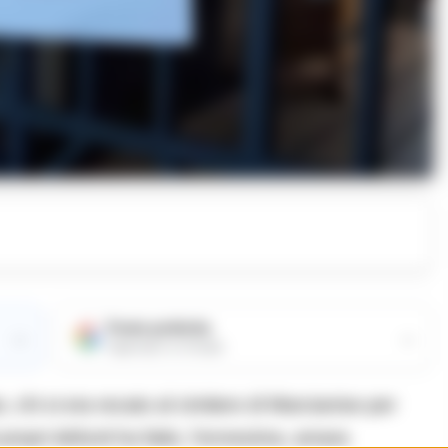
Fonte preferita
→
→
Aggiungici su Google
 chi si era recato al cimitero di Marcianise per
 propri defunti ha fatto, l’ennesima, amara