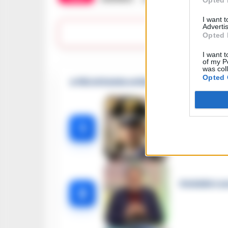
Opted 
I want 
Advertis
Lasc
Opted 
I want t
of my P
was col
Opted 
🔥 Più letti della settimana
Carabiniere c
1
Omicidio Luc
2