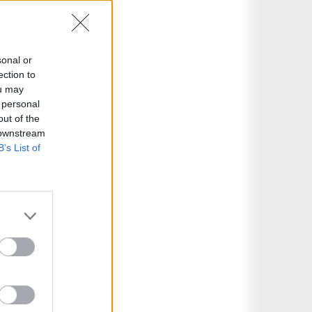
sonal or
ection to
ou may
 personal
out of the
 downstream
B’s List of