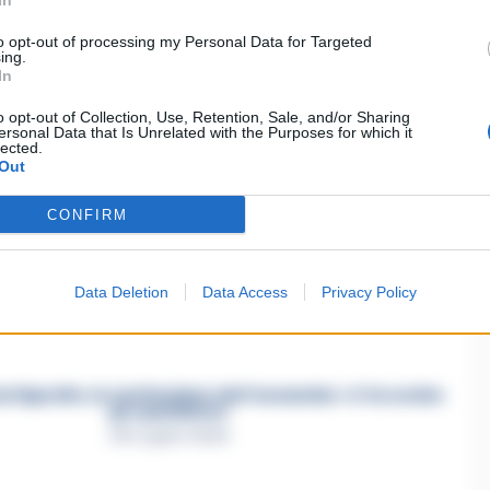
In
to opt-out of processing my Personal Data for Targeted
ing.
ia un commento
In
o opt-out of Collection, Use, Retention, Sale, and/or Sharing
ersonal Data that Is Unrelated with the Purposes for which it
lected.
Out
CONFIRM
asertano suicida in Liguria: anche la Procura militare
indaga per istigazione
Data Deletion
Data Access
Privacy Policy
27 Luglio 2026
a Esposito, la confessione dell’assassino: «L’ho ucciso
per punizione»
26 Luglio 2026