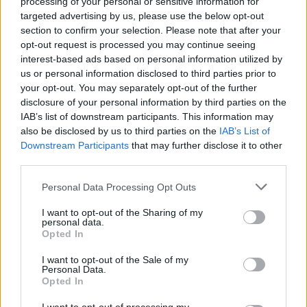
Autostrade. Per prima cosa”, conclude il
processing of your personal or sensitive information for
targeted advertising by us, please use the below opt-out
Movimento 5 Stelle, “e’ necessario agire
section to confirm your selection. Please note that after your
prontamente, in modo trasparente,
opt-out request is processed you may continue seeing
interest-based ads based on personal information utilized by
realizzando verifiche accurate, compiendo
us or personal information disclosed to third parties prior to
gli interventi necessari, consentendo alla
your opt-out. You may separately opt-out of the further
disclosure of your personal information by third parties on the
giustizia di fare il suo con serenita’ e
IAB’s list of downstream participants. This information may
fermezza. Il sistema di controllo e gestione,
also be disclosed by us to third parties on the
IAB’s List of
Downstream Participants
that may further disclose it to other
basato sul massimo profitto e costellato di
third parties.
sciatterie e negligenze va rimosso.
Personal Data Processing Opt Outs
Pretendiamo per i nostri cittadini la
I want to opt-out of the Sharing of my
normalita’: spostarsi e viaggiare in condizioni
personal data.
Opted In
di sicurezza”
I want to opt-out of the Sale of my
Personal Data.
TI POTREBBE INTERESSARE
Opted In
Guccini, il commosso ricordo di