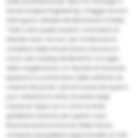
dalla professione per dieci tra manager e
tecnici di Spea Engineering”, si legge ancora
nell’organo ufficiale del Movimento 5 Stelle.
“Vale a dire quella societa’ controllata di
Atlantia nata ‘ad hoc’ per monitorare le
condizioni delle infrastrutture che sono in
mano alla holding dei Benetton. Al vaglio
della magistratura c’e’ l’ipotesi di mancate
ispezioni e, in particolare, delle verifiche nei
cassoni del ponte: i piccoli tunnel dai quali si
puo’ attestare lo stato di salute degli
impalcati. Spea non e’ sotto la lente
giudiziaria soltanto per questo caso.
Recentemente le Fiamme Gialle hanno
compiuto perquisizioni approfondite su tutti