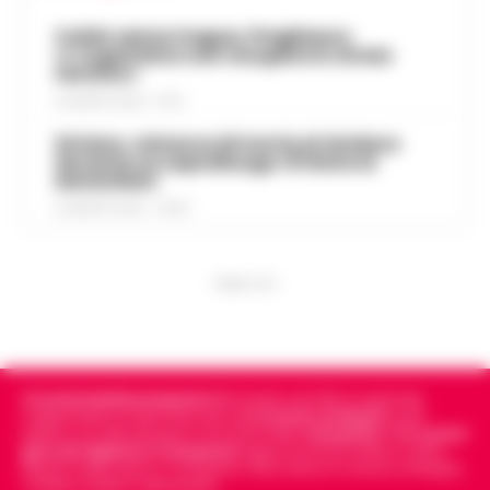
Caldo senza tregua, Pregliasco:
«L’organismo non recupera lo stress
termico»
6 AGOSTO 2026 - 10:57
Striano, minacce di morte al sindaco
durante un sopralluogo: 67enne ai
domiciliari
6 AGOSTO 2026 - 09:43
PUBBLICITA
Cronachedellacampania.it
fondato nel 2015, è il giornale
indipendente di riferimento per le
Cronache di Napoli
, sulla
politica, sui fatti del giorno e le storie della
Campania
.
Tra i primi
giornali digitali in Campania
segue anche le notizie il calcio
Napoli e dello sport in Campania. Racconta la Cronaca di Napoli,
Caserta, Avellino e Benevento.