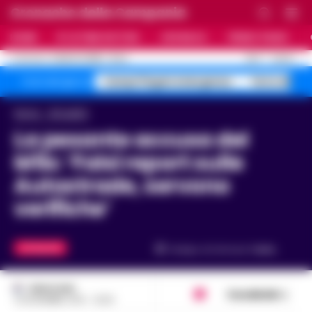
Cronache della Campania
HOME
ULTIME NOTIZIE
CRONACA
PRIMO PIANO
C
26.5
NAPOLI
6 AGOSTO 2026 - 21:44
AGGIORNAMENTO :
Campi Flegrei emergenza
Terra dei Fu
Temi del giorno
Home
Attualità
La pesante accusa del
M5s: ‘Falsi report sulle
Autostrade, servono
verifiche’
ATTUALITÀ
Tempo di lettura
1
min.
REDAZIONE
Condividi
12 NOVEMBRE 2019 - 22:53