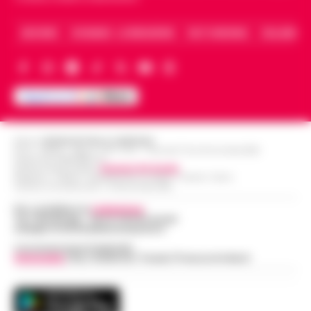
ARCHIVIO
CHI SIAMO – LA REDAZIONE
FACT CHECKING
COLLABORA
Editore
CRONACHE DELLA CAMPANIA
R.O.C.: 030531 - Reg. N. 1301/ 2016 - Tribunale Torre Annunziata (NA)
Partita IVA IT08642881216
Direttore Responsabile:
Giuseppe Del Gaudio
Redazioni : Scafati / Castellammare di Stabia / Caserta / Sarno
Indirizzo Via Sardoncelli 115 Boscoreale (NA)
Per contattare la
redazione
:
Tel / Whatsapp : 334.12.78.004 email:
web@cronachedellacampania.it
Concessionaria Pubblicità
Vivimedia
| Sky | Addendo | Teads | Presscommtech