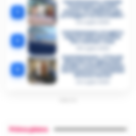
Castellammare, omicidio
Tommasino, il pentito
3
accusa: «Fu eliminato per
proteggere un intoccabile»
24 Luglio 2026
Castellammare, il registro
segreto delle determine
4
che «nutriva» i clan
28 Luglio 2026
Castellammare, «Ti faccio
diventare la regina delle
vendite»: le intercettazioni
5
che incastrano i fedelissimi
del boss Carolei
24 Luglio 2026
PUBBLICITA
Primo piano