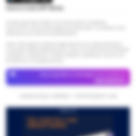
Scarica la nostra APP Ufficiale
Questo giornale inoltre non riceve alcun contributo
economico né da enti pubblici né da privati . Si sostiene solo
attraverso le inserzioni pubblicitarie.
Nota: I link esterni indicati negli articoli sono stati verificati al
momento della pubblicazione. Il sito non risponde di eventuali
problemi o disservizi: si invita l’utente a utilizzare i servizi con
prudenza e consapevolezza.
Dove specifico, le immagini sono fornite da
Depositphotos
CRONACHE DELLA CAMPANIA - COPYRIGHT@2014-2026
PUBBLICITA