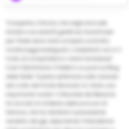
“Il sospetto, il timore, che negli anni sulle
strade e sui viadotti gestiti da Autostrade
per l’Italia siano stati compiuti controlli e
monitoraggi inadeguati, o inesistenti, non e’ il
frutto di complottismi o menti fantasiose”.
Cosi’ il MoVimento 5 Stelle in un post sul Blog
delle Stelle “Questa settimana sulla vicenda
del crollo del Ponte Morandi c’e’ stata una
importante novita’: il tribunale del Riesame
ha accolto la richiesta della procura di
Genova, che ha ribaltato il precedente
verdetto del gip, disponendo l’interdizione