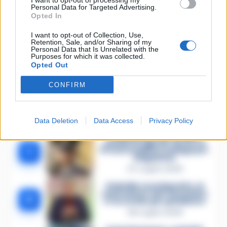
I want to opt-out of processing my
Vecchioni: «Per me era il più grande
Personal Data for Targeted Advertising.
cantautore»
Opted In
I want to opt-out of Collection, Use,
Retention, Sale, and/or Sharing of my
Personal Data that Is Unrelated with the
Purposes for which it was collected.
Opted Out
Lascia un commento
CONFIRM
🔥 Più letti della settimana
Data Deletion
Data Access
Privacy Policy
Carabiniere casertano
suicida in Liguria: anche la
1
Procura militare indaga per
istigazione
27 Luglio 2026
Omicidio Luca Esposito, la
confessione dell’assassino:
2
«L’ho ucciso per punizione»
26 Luglio 2026